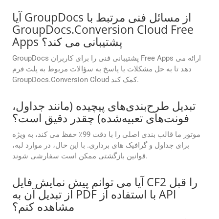
آیا GroupDocs از مسائل فنی مرتبط با
GroupDocs.Conversion Cloud Free
Apps پشتیبانی می کند؟
GroupDocs پشتیبانی فنی را برای کاربران Free Apps ارائه می
دهد تا به حل مشکلات یا پاسخ به سؤالات مربوط به پلت فرم
GroupDocs.Conversion Cloud کمک کند.
تبدیل طرح‌بندی‌های پیچیده (مانند جداول،
فونت‌های تعبیه‌شده) چقدر دقیق است؟
موتور ما قالب بندی اصلی را با دقت 99٪ حفظ می کند، به ویژه
برای جداول و گرافیک های برداری. با این حال، در موارد لبه،
قوانین بازگشتی ممکن است سفارشی شوند.
آیا می توانم پیش نمایش فایل CF2 را قبل
از تبدیل آن به PDF با استفاده از API
مشاهده کنم؟