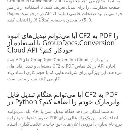
GroupDocs.Conversion Cloud به شما امکان می دهد محدوده
صفحه سفارشی را برای تبدیل تعریف کنید. با استفاده از پارامتر
Pages در درخواست API خود می توانید صفحات خاصی (مانند 1،
3، 5) یا محدوده صفحه (مثلاً 2-6) را انتخاب کنید.
آیا می‌توانم تبدیل‌های انبوه CF2 به PDF را
با استفاده از GroupDocs.Conversion
Cloud API خودکار کنم؟
همه APIهای GroupDocs.Conversion Cloud به پردازش
دسته‌ای و تبدیل فایل‌های CF2 به PDF در یک تماس API اجازه
می‌دهند. این ویژگی برای شرکت هایی که با حجم کاری اسناد زیاد
کار می کنند بسیار مفید است.
آیا می‌توانم هنگام تبدیل فایل CF2 به PDF
در Python واترمارک خودم را اضافه کنم؟
بله، می‌توانید. API به شما امکان می‌دهد هنگام تبدیل، متن یا
تصویر دلخواه خود را به PDF اضافه کنید. این یک راه عالی برای
درج نام تجاری، افزودن اعلان‌های حق چاپ یا علامت‌گذاری اسناد