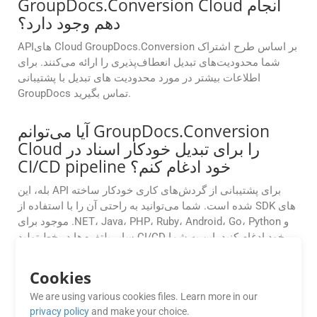
GroupDocs.Conversion Cloud انجام
دهم وجود دارد؟
APIهای Cloud GroupDocs.Conversion بر اساس طرح اشتراک
شما محدودیت‌های تبدیل انعطاف‌پذیری را ارائه می‌کنند. برای
اطلاعات بیشتر در مورد محدودیت های تبدیل با پشتیبانی
GroupDocs تماس بگیرید.
آیا می‌توانم GroupDocs.Conversion
Cloud را برای تبدیل خودکار اسناد در
CI/CD pipeline خود ادغام کنم؟
بله، این API برای پشتیبانی از گردش‌های کاری خودکار ساخته
شده است. شما می‌توانید به راحتی آن را با استفاده از SDK های
موجود برای .NET، Java، PHP، Ruby، Android، Go، Python و
سایر پلتفرم‌ها در خط تولید CI/CD خود ادغام کنید. این به شما
امکان می‌دهد تا تبدیل اسناد را به طور خودکار در طول مراحل
ساخت، استقرار یا پس از پردازش آغاز کنید.
Cookies
We are using various cookies files. Learn more in our
آیا می توانم از برنامه های رایگان
privacy policy
and make your choice.