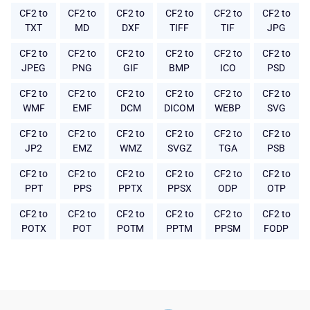
CF2 to
CF2 to
CF2 to
CF2 to
CF2 to
CF2 to
TXT
MD
DXF
TIFF
TIF
JPG
CF2 to
CF2 to
CF2 to
CF2 to
CF2 to
CF2 to
JPEG
PNG
GIF
BMP
ICO
PSD
CF2 to
CF2 to
CF2 to
CF2 to
CF2 to
CF2 to
WMF
EMF
DCM
DICOM
WEBP
SVG
CF2 to
CF2 to
CF2 to
CF2 to
CF2 to
CF2 to
JP2
EMZ
WMZ
SVGZ
TGA
PSB
CF2 to
CF2 to
CF2 to
CF2 to
CF2 to
CF2 to
PPT
PPS
PPTX
PPSX
ODP
OTP
CF2 to
CF2 to
CF2 to
CF2 to
CF2 to
CF2 to
POTX
POT
POTM
PPTM
PPSM
FODP