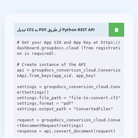
تبدیل CF2 به PDF از طریق Python REST API
# Get your App SID and App Key at https://
dashboard.groupdocs.cloud (free registrati
on is required).
# Create instance of the API
api = groupdocs_conversion_cloud.Conversio
nApi.from_keys(app_sid, app_key)
settings = groupdocs_conversion_cloud.Conv
ertSettings()
settings.file_path = "file-to-convert.cf2"
settings.format = "pdf"
settings.output_path = "ConvertedFiles"
request = groupdocs_conversion_cloud.Conve
rtDocumentRequest(settings)