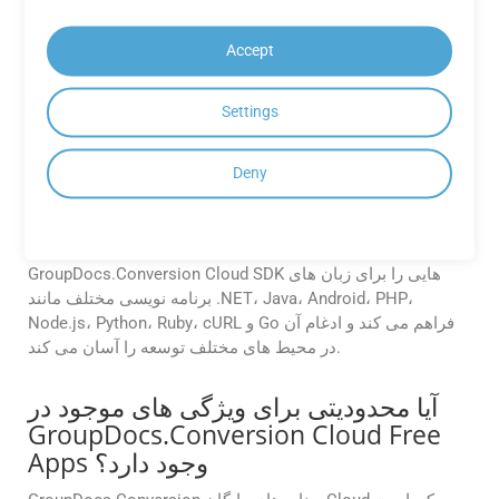
GroupDocs.Conversion Cloud برای
اهداف تجاری استفاده کنم؟
Accept
برنامه های رایگان GroupDocs.Conversion Cloud در درجه اول
برای اهداف ارزیابی و آزمایش هستند. برای استفاده تجاری،
Settings
ارتقاء را به یک طرح اشتراک پولی برای ویژگی‌ها و پشتیبانی کامل
در نظر بگیرید.
Deny
آیا SDKهایی برای APIهای Cloud
GroupDocs.Conversion موجود است؟
GroupDocs.Conversion Cloud SDK هایی را برای زبان های
برنامه نویسی مختلف مانند .NET، Java، Android، PHP،
Node.js، Python، Ruby، cURL و Go فراهم می کند و ادغام آن
در محیط های مختلف توسعه را آسان می کند.
آیا محدودیتی برای ویژگی های موجود در
GroupDocs.Conversion Cloud Free
Apps وجود دارد؟