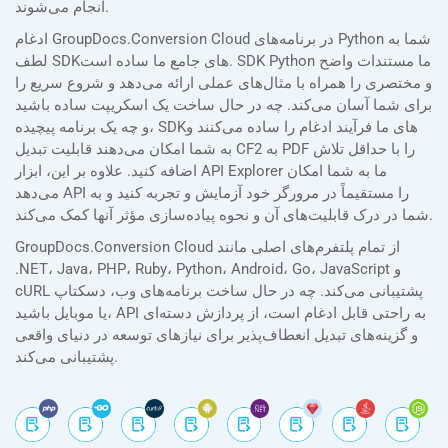
انجام می‌شوند.
ادغام GroupDocs.Conversion Cloud در برنامه‌های Python شما به
لطف SDKهای جامع ما ساده است. SDK Python ما مستندات واضح
و مختصری را همراه با مثال‌های عملی ارائه می‌دهد و شروع سریع را
برای شما آسان می‌کند. چه در حال ساخت یک اسکریپت ساده باشید
و چه یک برنامه پیچیده، SDKهای ما فرآیند ادغام را ساده می‌کنند و
به شما امکان می‌دهند قابلیت تبدیل CF2 به PDF را با حداقل تلاش
اضافه کنید. علاوه بر این، ابزار API Explorer ما به شما امکان
می‌دهد API را مستقیماً در مرورگر خود آزمایش و تجربه کنید و به
شما در درک قابلیت‌های آن و نحوه پیاده‌سازی مؤثر آنها کمک می‌کند.
GroupDocs.Conversion Cloud از تمام پلتفرم‌های اصلی مانند
.NET، Java، PHP، Ruby، Python، Android، Go، JavaScript و
cURL پشتیبانی می‌کند. چه در حال ساخت برنامه‌های وب، دسکتاپ
یا موبایل باشید، API به راحتی قابل ادغام است، از پردازش دسته‌ای
و گزینه‌های تبدیل انعطاف‌پذیر برای نیازهای توسعه در دنیای واقعی
پشتیبانی می‌کند.