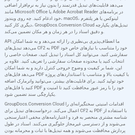
می‌دهد قابلیت‌های تبدیل قدرتمند را بدون نیاز به نرم‌افزار اضافی
مانند Microsoft Office یا Adobe Acrobat Reader در برنامه‌های
خود ادغام کنید. چه روی ویندوز، macOS، لینوکس یا هر پلتفرم
دیگری کار کنید، GroupDocs.Conversion Cloud تبدیل‌های یکپارچه
و دقیق اسناد را در هر زمان و هر مکان تضمین می‌کند.
API ما انعطاف‌پذیری بی‌نظیری را ارائه می‌دهد و به شما امکان
می‌دهد تبدیل‌های CF2 به PDF خود را متناسب با نیازهای خاص خود
سفارشی کنید. می‌توانید کل اسناد را تبدیل کنید، صفحات خاصی را
انتخاب کنید یا محدوده صفحات سفارشی را تعریف کنید. علاوه بر
این، شما بر کیفیت و وضوح خروجی کنترل دارید و به شما امکان
می‌دهد فایل‌های PDF با کیفیت بالا و متناسب با استانداردهای پروژه
خود تولید کنید. برای قابلیت‌های بیشتر، می‌توانید واترمارک اضافه
کنید یا فایل‌های PDF خود را با رمز عبور محافظت کنید تا امنیت و
یکپارچگی سند تضمین شود.
GroupDocs.Conversion Cloud اقدامات امنیتی سختگیرانه‌ای را
اعمال می‌کند. درخواست‌های تبدیل برای CF2 به PDF با استفاده از
شناسه مشتری منحصر به فرد و اعتبارنامه‌های مخفی اعتبارسنجی
می‌شوند و از دسترسی غیرمجاز جلوگیری می‌کنند. اسناد در طول
پردازش محافظت می‌شوند و همه تبدیل‌ها با ثبات و محرمانه بودن