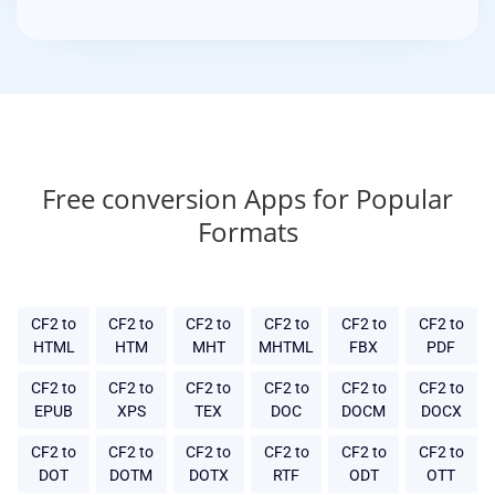
Free conversion Apps for Popular
Formats
CF2 to
CF2 to
CF2 to
CF2 to
CF2 to
CF2 to
HTML
HTM
MHT
MHTML
FBX
PDF
CF2 to
CF2 to
CF2 to
CF2 to
CF2 to
CF2 to
EPUB
XPS
TEX
DOC
DOCM
DOCX
CF2 to
CF2 to
CF2 to
CF2 to
CF2 to
CF2 to
DOT
DOTM
DOTX
RTF
ODT
OTT