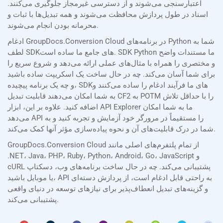
اعتبارسنجی می‌شوند و از دسترسی غیرمجاز جلوگیری می‌کنند.
اسناد در طول پردازش محافظت می‌شوند و همه تبدیل‌ها با ثبات و
محرمانه بودن انجام می‌شوند.
ادغام GroupDocs.Conversion Cloud در برنامه‌های Python شما به
لطف SDKهای جامع ما ساده است. SDK Python ما مستندات واضح
و مختصری را همراه با مثال‌های عملی ارائه می‌دهد و شروع سریع را
برای شما آسان می‌کند. چه در حال ساخت یک اسکریپت ساده باشید
و چه یک برنامه پیچیده، SDKهای ما فرآیند ادغام را ساده می‌کنند و
به شما امکان می‌دهند قابلیت تبدیل CF2 به POTM را با حداقل تلاش
اضافه کنید. علاوه بر این، ابزار API Explorer ما به شما امکان
می‌دهد API را مستقیماً در مرورگر خود آزمایش و تجربه کنید و به
شما در درک قابلیت‌های آن و نحوه پیاده‌سازی مؤثر آنها کمک می‌کند.
GroupDocs.Conversion Cloud از تمام پلتفرم‌های اصلی مانند
.NET، Java، PHP، Ruby، Python، Android، Go، JavaScript و
cURL پشتیبانی می‌کند. چه در حال ساخت برنامه‌های وب، دسکتاپ
یا موبایل باشید، API به راحتی قابل ادغام است، از پردازش دسته‌ای
و گزینه‌های تبدیل انعطاف‌پذیر برای نیازهای توسعه در دنیای واقعی
پشتیبانی می‌کند.