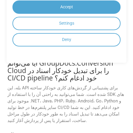
آیا می توانم پیش نمایش فایل CF2 را قبل
Accept
از تبدیل آن به POTM با استفاده از API
مشاهده کنم؟
Settings
بله. GroupDocs.Conversion Cloud از ویژگی پیش نمایش سند
قبل از تبدیل پشتیبانی می کند. این به اطمینان از دقت طرح،
Deny
بررسی قالب بندی و تصمیم گیری آگاهانه قبل از انجام تبدیل
نهایی کمک می کند.
آیا می‌توانم GroupDocs.Conversion
Cloud را برای تبدیل خودکار اسناد در
CI/CD pipeline خود ادغام کنم؟
بله، این API برای پشتیبانی از گردش‌های کاری خودکار ساخته
شده است. شما می‌توانید به راحتی آن را با استفاده از SDK های
موجود برای .NET، Java، PHP، Ruby، Android، Go، Python و
سایر پلتفرم‌ها در خط تولید CI/CD خود ادغام کنید. این به شما
امکان می‌دهد تا تبدیل اسناد را به طور خودکار در طول مراحل
ساخت، استقرار یا پس از پردازش آغاز کنید.