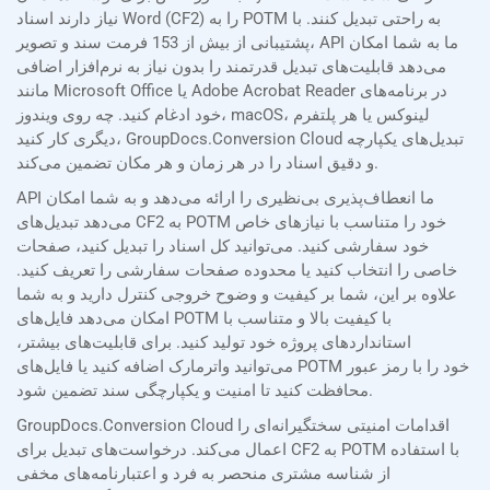
نیاز دارند اسناد Word (CF2) را به POTM به راحتی تبدیل کنند. با
پشتیبانی از بیش از 153 فرمت سند و تصویر، API ما به شما امکان
می‌دهد قابلیت‌های تبدیل قدرتمند را بدون نیاز به نرم‌افزار اضافی
مانند Microsoft Office یا Adobe Acrobat Reader در برنامه‌های
خود ادغام کنید. چه روی ویندوز، macOS، لینوکس یا هر پلتفرم
دیگری کار کنید، GroupDocs.Conversion Cloud تبدیل‌های یکپارچه
و دقیق اسناد را در هر زمان و هر مکان تضمین می‌کند.
API ما انعطاف‌پذیری بی‌نظیری را ارائه می‌دهد و به شما امکان
می‌دهد تبدیل‌های CF2 به POTM خود را متناسب با نیازهای خاص
خود سفارشی کنید. می‌توانید کل اسناد را تبدیل کنید، صفحات
خاصی را انتخاب کنید یا محدوده صفحات سفارشی را تعریف کنید.
علاوه بر این، شما بر کیفیت و وضوح خروجی کنترل دارید و به شما
امکان می‌دهد فایل‌های POTM با کیفیت بالا و متناسب با
استانداردهای پروژه خود تولید کنید. برای قابلیت‌های بیشتر،
می‌توانید واترمارک اضافه کنید یا فایل‌های POTM خود را با رمز عبور
محافظت کنید تا امنیت و یکپارچگی سند تضمین شود.
GroupDocs.Conversion Cloud اقدامات امنیتی سختگیرانه‌ای را
اعمال می‌کند. درخواست‌های تبدیل برای CF2 به POTM با استفاده
از شناسه مشتری منحصر به فرد و اعتبارنامه‌های مخفی