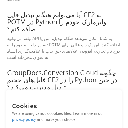
آیا می‌توانم هنگام تبدیل فایل CF2 به
POTM در Python واترمارک خودم را
اضافه کنم؟
بله، می‌توانید. API به شما امکان می‌دهد هنگام تبدیل، متن یا
تصویر دلخواه خود را به POTM اضافه کنید. این یک راه عالی برای
درج نام تجاری، افزودن اعلان‌های حق چاپ یا علامت‌گذاری اسناد
به عنوان محرمانه است.
GroupDocs.Conversion Cloud چگونه
فایل‌های حجیم CF2 را در Python در حین
تبدیل مدیریت می‌کند؟
GroupDocs.Conversion Cloud برای مدیریت روان فایل‌های
بزرگ ساخته شده است. چه با یک سند کوچک کار کنید و چه با
Cookies
سندی با حجم چندین گیگابایت، API این نرم‌افزار تبدیل‌ها را سریع
We are using various cookies files. Learn more in our
و دقیق و بدون بروز مشکلات عملکردی انجام می‌دهد.
privacy policy
and make your choice.