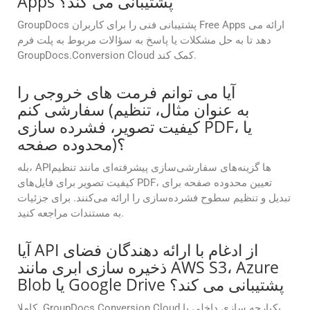
Apps پشتیبانی می کند؟
GroupDocs پشتیبانی فنی را برای کاربران Free Apps ارائه می
دهد تا به حل مشکلات یا پاسخ به سؤالات مربوط به پلت فرم
GroupDocs.Conversion Cloud کمک کند.
آیا می توانم فرمت های خروجی را
سفارشی کنم (به عنوان مثال، تنظیم
کیفیت تصویر، فشرده سازی PDF، یا
محدوده صفحه)؟
بله، APIها گزینه‌های سفارشی‌سازی پیشرفته‌ای مانند تنظیم
کیفیت تصویر برای فایل‌های PDF، تعیین محدوده صفحه برای
تبدیل و تنظیم سطوح فشرده‌سازی را ارائه می‌کنند. برای جزئیات
به مستندات مراجعه کنید.
آیا API از ادغام با ارائه دهندگان فضای
ذخیره سازی ابری مانند AWS S3، Azure
Blob یا Google Drive پشتیبانی می کند؟
کاملا. GroupDocs.Conversion Cloud یکپارچه سازی داخلی با