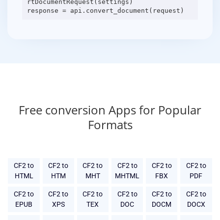
rtDocumentRequest(settings)
Free conversion Apps for Popular
Formats
CF2 to
CF2 to
CF2 to
CF2 to
CF2 to
CF2 to
HTML
HTM
MHT
MHTML
FBX
PDF
CF2 to
CF2 to
CF2 to
CF2 to
CF2 to
CF2 to
EPUB
XPS
TEX
DOC
DOCM
DOCX