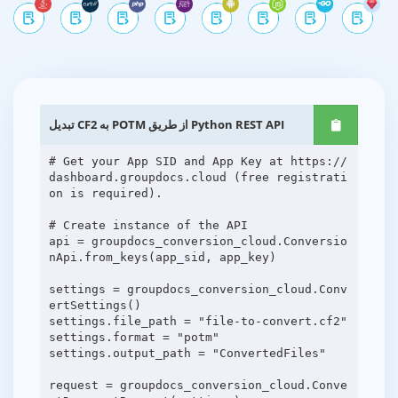
تبدیل CF2 به POTM از طریق Python REST API
# Get your App SID and App Key at https://
dashboard.groupdocs.cloud (free registrati
on is required).
# Create instance of the API
api = groupdocs_conversion_cloud.Conversio
nApi.from_keys(app_sid, app_key)
settings = groupdocs_conversion_cloud.Conv
ertSettings()
settings.file_path = "file-to-convert.cf2"
settings.format = "potm"
settings.output_path = "ConvertedFiles"
request = groupdocs_conversion_cloud.Conve