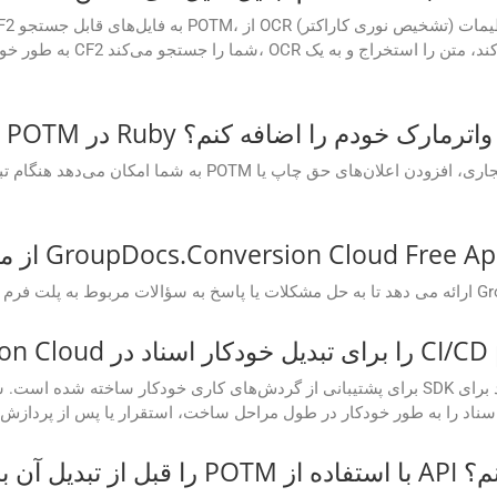
آیا می‌توانم هنگام تبدیل فایل CF2 به POTM در Ruby واترمارک خودم را اضافه کنم؟
ه از API مشاهده کنم؟