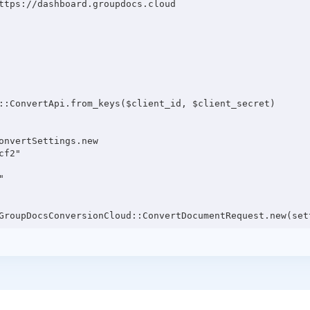
ttps://dashboard.groupdocs.cloud

::ConvertApi.from_keys($client_id, $client_secret)

onvertSettings.new

f2"


