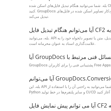
بله. شما می‌توانید هنگام تبدیل فایل‌های اسکن شده CF2 به فایل‌های قابل جستجو POTM، از OCR (تشخیص نوری کاراکتر) در تنظیمات API Cloud GroupDocs.Conversion استفاده
کنید. GroupDocs به طور خودکار تصاویر اسکن شده در فایل‌های CF2 شما را جستجو می‌کند، OCR را بر اساس ترجیح شما فعال می‌کند، متن را استخراج و به یک POTM قابل جستجو
تبدیل می‌کند.
بله، می‌توانید. API به شما امکان می‌دهد هنگام تبدیل، متن یا تصویر دلخواه خود را به POTM اضافه کنید. این یک راه عالی برای درج نام تجاری، افزودن اعلان‌های حق چاپ یا
علامت‌گذاری اسناد به عنوان محرمانه است.
بله، این API برای پشتیبانی از گردش‌های کاری خودکار ساخته شده است. شما می‌توانید به راحتی آن را با استفاده از SDK های موجود برای .NET، Java، PHP، Ruby، Android، Go،