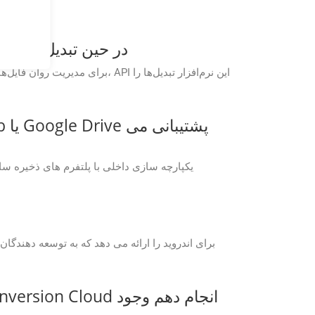
GroupDocs.Conversion Cloud چگونه فایل‌های حجیم CF2 را در by