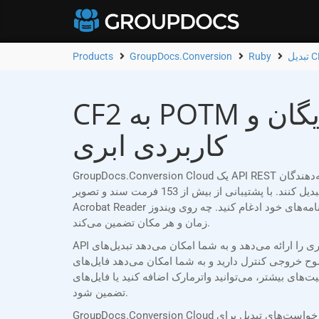
Products
GroupDocs.Conversion
Ruby
CF2 به POTM مبدل آنلاین | برنامه رایگان و Ruby رابط برنامه‌نویسی
کاربردی ابری
GroupDocs.Conversion Cloud یک API REST قابل اعتماد است که به طور خاص برای توسعه‌دهندگان Ruby طراحی شده است که نیاز دارند اسناد Word (CF2) را به POTM به راحتی
تبدیل کنند. با پشتیبانی از بیش از 153 فرمت سند و تصویر، API ما به شما امکان می‌دهد قابلیت‌های تبدیل قدرتمند را بدون نیاز به نرم‌افزار اضافی مانند Microsoft Office یا Adobe
Acrobat Reader در برنامه‌های خود ادغام کنید. چه روی ویندوز، macOS، لینوکس یا هر پلتفرم دیگری کار کنید، GroupDocs.Conversion Cloud تبدیل‌های یکپارچه و دقیق اسناد را در هر
زمان و هر مکان تضمین می‌کند.
API ما انعطاف‌پذیری بی‌نظیری را ارائه می‌دهد و به شما امکان می‌دهد تبدیل‌های CF2 به POTM خود را متناسب با نیازهای خاص خود سفارشی کنید. می‌توانید کل اسناد را تبدیل کنید،
 دارید و به شما امکان می‌دهد فایل‌های POTM با کیفیت بالا
ک اضافه کنید یا فایل‌های POTM خود را با رمز عبور محافظت کنید تا امنیت و یکپارچگی سند
تضمین شود.
GroupDocs.Conversion Cloud اقدامات امنیتی سختگیرانه‌ای را اعمال می‌کند. درخواست‌های تبدیل برای CF2 به POTM با استفاده از شناسه مشتری منحصر به فرد و اعتبارنامه‌های