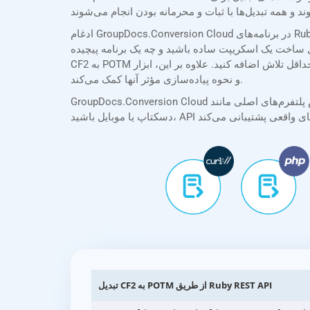
ادغام GroupDocs.Conversion Cloud در برنامه‌های Ruby شما به لطف SDKهای جامع ما ساده است. SDK Ruby ما مستندات واضح و مختصری را همراه با مثال‌های عملی ارائه می‌دهد و
 برنامه پیچیده، SDKهای ما فرآیند ادغام را ساده می‌کنند و به شما امکان می‌دهند قابلیت تبدیل
CF2 به POTM را با حداقل تلاش اضافه کنید. علاوه بر این، ابزار API Explorer ما به شما امکان می‌دهد API را مستقیماً در مرورگر خود آزمایش و تجربه کنید و به شما در درک قابلیت‌های آن
و نحوه پیاده‌سازی مؤثر آنها کمک می‌کند.
GroupDocs.Conversion Cloud از تمام پلتفرم‌های اصلی مانند .NET، Java، PHP، Ruby، Python، Android، Go، JavaScript و cURL پشتیبانی می‌کند. چه در حال ساخت برنامه‌های وب،
تبدیل CF2 به POTM از طریق Ruby REST API