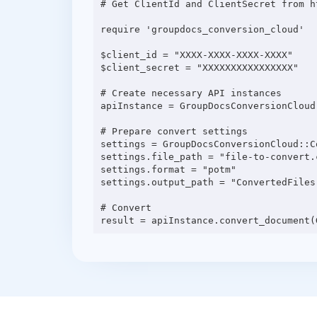
# Get ClientId and ClientSecret from h
require 'groupdocs_conversion_cloud'

$client_id = "XXXX-XXXX-XXXX-XXXX"

$client_secret = "XXXXXXXXXXXXXXXX"

# Create necessary API instances

apiInstance = GroupDocsConversionCloud
# Prepare convert settings

settings = GroupDocsConversionCloud::C
settings.file_path = "file-to-convert.c
settings.format = "potm"

settings.output_path = "ConvertedFiles"
# Convert
