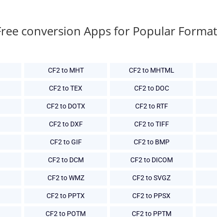
Free conversion Apps for Popular Format
CF2 to MHT
CF2 to MHTML
CF2 to TEX
CF2 to DOC
CF2 to DOTX
CF2 to RTF
CF2 to DXF
CF2 to TIFF
CF2 to GIF
CF2 to BMP
CF2 to DCM
CF2 to DICOM
CF2 to WMZ
CF2 to SVGZ
CF2 to PPTX
CF2 to PPSX
CF2 to POTM
CF2 to PPTM