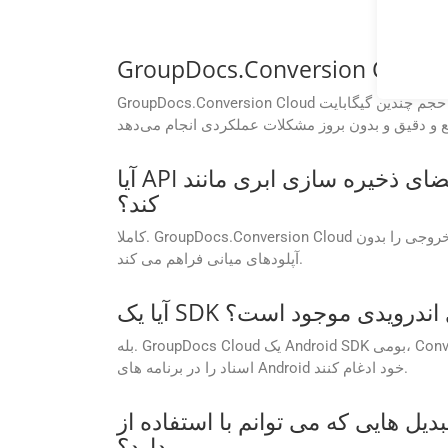
GroupDocs.Conversion Cloud برای مدیریت روان فایل‌های بزرگ ساخته شده است. چه با یک سند کوچک کار کنید و چه با سندی با حجم چندین گیگابایت، API این نرم‌افزار تبدیل‌ها را
آیا API از ادغام با ارائه دهندگان فضای ذخیره سازی ابری مانند AWS S3، Azure Blob یا Google Drive پشتیبانی می
کند؟
کاملا. GroupDocs.Conversion Cloud یکپارچه سازی داخلی با پلتفرم های ذخیره سازی ابری محبوب را ارائه می دهد که امکان بازیابی مستقیم فایل و ذخیره خروجی را بدون
آپلودهای میانی فراهم می کند.
ه های اندرویدی موجود است؟
بله. GroupDocs Cloud یک Android SDK بومی، Conversion Cloud SDK برای اندروید را ارائه می دهد که به توسعه دهندگان این امکان را می دهد تا مستقیماً قابلیت های پردازش
اسناد را در برنامه های Android خود ادغام کنند.
نم با استفاده از APIهای GroupDocs.Conversion Cloud انجام دهم وجود
دارد؟