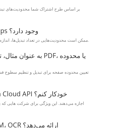
آیا محدودیتی برای ویژگی های موجود در GroupDocs.Conversion Cloud Free Apps وجود دارد؟
GroupDocs.Conversion برنامه‌های رایگان Cloud ممکن است محدودیت‌هایی در تعداد تبدیل‌ها، اندازه فایل یا فرمت‌های خروجی در مقایسه با طرح‌های اشتراک پولی داشته باشند.
آیا می‌توانم تبدیل‌های انبوه CF2 به POTM را با استفاده از GroupDocs.Conversion Cloud API خودکار کنم؟
آیا GroupDocs.Conversion Cloud هنگام تبدیل فایل‌های اسکن شده CF2 به POTM، OCR ارائه می‌دهد؟