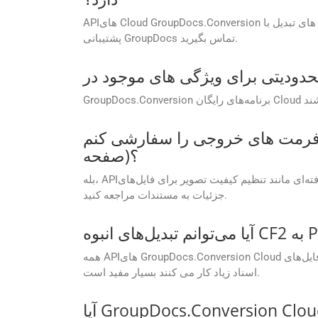
APIهای Cloud GroupDocs.Conversion بر اساس طرح اشتراک شما محدودیت‌های تبدیل انعطاف‌پذیری را ارائه می‌کنند. برای اطلاعات بیشتر در مورد محدودیت های تبدیل با
پشتیبانی GroupDocs تماس بگیرید.
 را سفارشی کنم (به عنوان مثال، تنظیم کیفیت تصویر، فشرده سازی PDF، یا محدوده
صفحه)؟
بله، APIها گزینه‌های سفارشی‌سازی پیشرفته‌ای مانند تنظیم کیفیت تصویر برای فایل‌های PDF، تعیین محدوده صفحه برای تبدیل و تنظیم سطوح فشرده‌سازی را ارائه می‌کنند. برای
جزئیات به مستندات مراجعه کنید.
همه APIهای GroupDocs.Conversion Cloud به پردازش دسته‌ای و تبدیل فایل‌های CF2 به POTM در یک تماس API اجازه می‌دهند. این ویژگی برای شرکت هایی که با حجم کاری
اسناد زیاد کار می کنند بسیار مفید است.