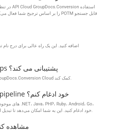
آیا GroupDocs از مسائل فنی مرتبط با GroupDocs.Conversion Cloud Free Apps پشتیبانی می کند؟
GroupDocs پشتیبانی فنی را برای کاربران Free Apps ارائه می دهد تا به حل مشکلات یا پاسخ به سؤالات مربوط به پلت فرم GroupDocs.Conversion Cloud کمک کند.
آیا می‌توانم GroupDocs.Conversion Cloud را برای تبدیل خودکار اسناد در CI/CD pipeline خود ادغام کنم؟
Python و سایر پلتفرم‌ها در خط تولید CI/CD خود ادغام کنید. این به شما امکان می‌دهد تا تبدیل اسناد را به طور خودکار در طول مراحل ساخت، استقرار یا پس از پردازش آغاز کنید.
آیا می توانم پیش نمایش فایل CF2 را قبل از تبدیل آن به POTM با استفاد