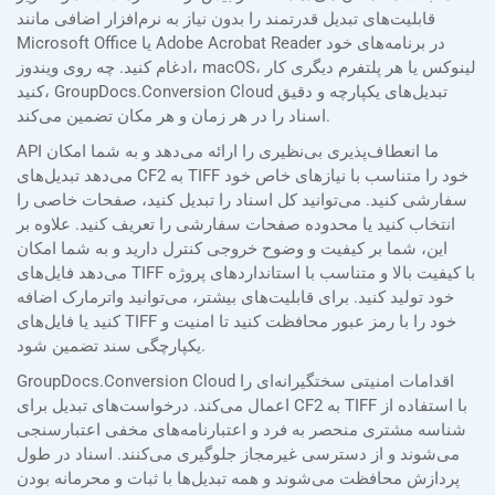
قابلیت‌های تبدیل قدرتمند را بدون نیاز به نرم‌افزار اضافی مانند
Microsoft Office یا Adobe Acrobat Reader در برنامه‌های خود
ادغام کنید. چه روی ویندوز، macOS، لینوکس یا هر پلتفرم دیگری کار
کنید، GroupDocs.Conversion Cloud تبدیل‌های یکپارچه و دقیق
اسناد را در هر زمان و هر مکان تضمین می‌کند.
API ما انعطاف‌پذیری بی‌نظیری را ارائه می‌دهد و به شما امکان
می‌دهد تبدیل‌های CF2 به TIFF خود را متناسب با نیازهای خاص خود
سفارشی کنید. می‌توانید کل اسناد را تبدیل کنید، صفحات خاصی را
انتخاب کنید یا محدوده صفحات سفارشی را تعریف کنید. علاوه بر
این، شما بر کیفیت و وضوح خروجی کنترل دارید و به شما امکان
می‌دهد فایل‌های TIFF با کیفیت بالا و متناسب با استانداردهای پروژه
خود تولید کنید. برای قابلیت‌های بیشتر، می‌توانید واترمارک اضافه
کنید یا فایل‌های TIFF خود را با رمز عبور محافظت کنید تا امنیت و
یکپارچگی سند تضمین شود.
GroupDocs.Conversion Cloud اقدامات امنیتی سختگیرانه‌ای را
اعمال می‌کند. درخواست‌های تبدیل برای CF2 به TIFF با استفاده از
شناسه مشتری منحصر به فرد و اعتبارنامه‌های مخفی اعتبارسنجی
می‌شوند و از دسترسی غیرمجاز جلوگیری می‌کنند. اسناد در طول
پردازش محافظت می‌شوند و همه تبدیل‌ها با ثبات و محرمانه بودن