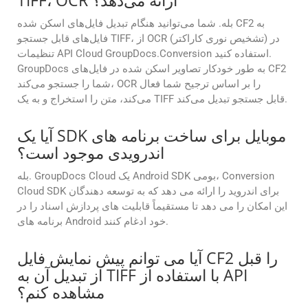
TIFF، OCR ارائه می‌دهد؟
بله. شما می‌توانید هنگام تبدیل فایل‌های اسکن شده CF2 به
فایل‌های قابل جستجو TIFF، از OCR (تشخیص نوری کاراکتر) در
تنظیمات API Cloud GroupDocs.Conversion استفاده کنید.
GroupDocs به طور خودکار تصاویر اسکن شده در فایل‌های CF2
شما را جستجو می‌کند، OCR را بر اساس ترجیح شما فعال
می‌کند، متن را استخراج و به یک TIFF قابل جستجو تبدیل می‌کند.
آیا یک SDK موبایل برای ساخت برنامه های
اندرویدی موجود است؟
بله. GroupDocs Cloud یک Android SDK بومی، Conversion
Cloud SDK برای اندروید را ارائه می دهد که به توسعه دهندگان
این امکان را می دهد تا مستقیماً قابلیت های پردازش اسناد را در
برنامه های Android خود ادغام کنند.
آیا می توانم پیش نمایش فایل CF2 را قبل
از تبدیل آن به TIFF با استفاده از API
مشاهده کنم؟