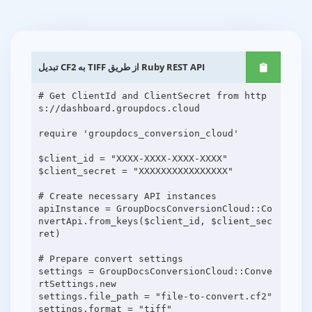
تبدیل CF2 به TIFF از طریق Ruby REST API
# Get ClientId and ClientSecret from http
s://dashboard.groupdocs.cloud
require 'groupdocs_conversion_cloud'
$client_id = "XXXX-XXXX-XXXX-XXXX"
$client_secret = "XXXXXXXXXXXXXXXX"
# Create necessary API instances
apiInstance = GroupDocsConversionCloud::Co
nvertApi.from_keys($client_id, $client_sec
ret)
# Prepare convert settings
settings = GroupDocsConversionCloud::Conve
rtSettings.new
settings.file_path = "file-to-convert.cf2"
settings.format = "tiff"