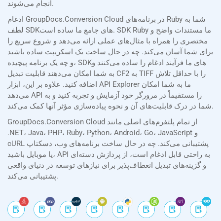
انجام می‌شوند.
ادغام GroupDocs.Conversion Cloud در برنامه‌های Ruby شما به
لطف SDKهای جامع ما ساده است. SDK Ruby ما مستندات واضح و
مختصری را همراه با مثال‌های عملی ارائه می‌دهد و شروع سریع را
برای شما آسان می‌کند. چه در حال ساخت یک اسکریپت ساده باشید
و چه یک برنامه پیچیده، SDKهای ما فرآیند ادغام را ساده می‌کنند و
به شما امکان می‌دهند قابلیت تبدیل CF2 به TIFF را با حداقل تلاش
اضافه کنید. علاوه بر این، ابزار API Explorer ما به شما امکان
می‌دهد API را مستقیماً در مرورگر خود آزمایش و تجربه کنید و به
شما در درک قابلیت‌های آن و نحوه پیاده‌سازی مؤثر آنها کمک می‌کند.
GroupDocs.Conversion Cloud از تمام پلتفرم‌های اصلی مانند
.NET، Java، PHP، Ruby، Python، Android، Go، JavaScript و
cURL پشتیبانی می‌کند. چه در حال ساخت برنامه‌های وب، دسکتاپ
یا موبایل باشید، API به راحتی قابل ادغام است، از پردازش دسته‌ای
و گزینه‌های تبدیل انعطاف‌پذیر برای نیازهای توسعه در دنیای واقعی
پشتیبانی می‌کند.