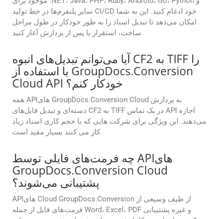
موجود برای .NET، Java، PHP، Ruby، Android، Go، Python و
سایر پلتفرم‌ها در خط تولید CI/CD خود ادغام کنید. این به شما
امکان می‌دهد تا تبدیل اسناد را به طور خودکار در طول مراحل
ساخت، استقرار یا پس از پردازش آغاز کنید.
آیا می‌توانم تبدیل‌های انبوه CF2 به TIFF را
با استفاده از GroupDocs.Conversion
Cloud API خودکار کنم؟
همه APIهای GroupDocs.Conversion Cloud به پردازش
دسته‌ای و تبدیل فایل‌های CF2 به TIFF در یک تماس API اجازه
می‌دهند. این ویژگی برای شرکت هایی که با حجم کاری اسناد زیاد
کار می کنند بسیار مفید است.
چه فرمت‌های فایلی توسط APIهای
GroupDocs.Conversion Cloud
پشتیبانی می‌شوند؟
APIهای Cloud GroupDocs.Conversion از طیف وسیعی از
فرمت‌های فایل از جمله Word، Excel، PDF و غیره پشتیبانی