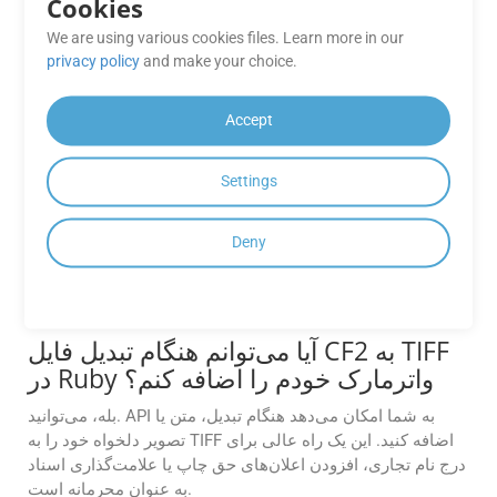
Cookies
کیفیت تصویر برای فایل‌های PDF، تعیین محدوده صفحه برای
We are using various cookies files. Learn more in our
تبدیل و تنظیم سطوح فشرده‌سازی را ارائه می‌کنند. برای جزئیات
privacy policy
and make your choice.
به مستندات مراجعه کنید.
GroupDocs.Conversion Cloud چگونه
Accept
فایل‌های حجیم CF2 را در Ruby در حین
تبدیل مدیریت می‌کند؟
Settings
GroupDocs.Conversion Cloud برای مدیریت روان فایل‌های
Deny
بزرگ ساخته شده است. چه با یک سند کوچک کار کنید و چه با
سندی با حجم چندین گیگابایت، API این نرم‌افزار تبدیل‌ها را سریع
و دقیق و بدون بروز مشکلات عملکردی انجام می‌دهد.
آیا می‌توانم هنگام تبدیل فایل CF2 به TIFF
در Ruby واترمارک خودم را اضافه کنم؟
بله، می‌توانید. API به شما امکان می‌دهد هنگام تبدیل، متن یا
تصویر دلخواه خود را به TIFF اضافه کنید. این یک راه عالی برای
درج نام تجاری، افزودن اعلان‌های حق چاپ یا علامت‌گذاری اسناد
به عنوان محرمانه است.