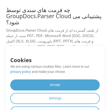
چه فرمت های سندی توسط
GroupDocs.Parser Cloud پشتیبانی می
شود؟
GroupDocs.Parser Cloud از طیف گسترده ای از فرمت های
سند، از جمله POT، PDF، Microsoft Word (DOC، DOCX)،
اکسل (XLS، XLSX)، پاورپوینت (PPT، PPTX) و فرمت های
مختلف تصویر مانند JPEG، PNG، TIFF، پشتیبانی می کند. و
بیشتر
Cookies
آیا اسنادی برای GroupDocs.Parser
We are using various cookies files. Learn more in our
Cloud وجود دارد؟
privacy policy
and make your choice.
بله، GroupDocs.Parser Cloud [اسناد]
) جامعی را ارائه می‌کند
https://docs.groupdocs.cloud/parser/
(
Accept
که شامل [مرجع API]
)، [نمونه‌های SDK]
https://reference.groupdocs.cloud/parser/
(
Settings
)، [کد نمونه]
https://groupdocscloud.github.io/
(
)، و راهنماهایی برای کمک
https://groupdocscloud.github.io/
(