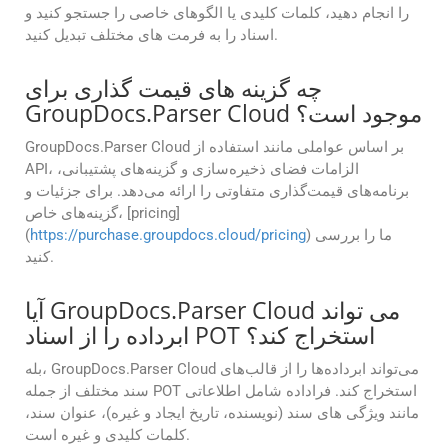
را انجام دهید، کلمات کلیدی یا الگوهای خاصی را جستجو کنید و
اسناد را به فرمت های مختلف تبدیل کنید.
چه گزینه های قیمت گذاری برای
GroupDocs.Parser Cloud موجود است؟
GroupDocs.Parser Cloud بر اساس عواملی مانند استفاده از
API، الزامات فضای ذخیره‌سازی و گزینه‌های پشتیبانی،
برنامه‌های قیمت‌گذاری متفاوتی را ارائه می‌دهد. برای جزئیات و
گزینه‌های خاص، [pricing]
) ما را بررسی
https://purchase.groupdocs.cloud/pricing
(
کنید.
آیا GroupDocs.Parser Cloud می تواند
ابرداده را از اسناد POT استخراج کند؟
بله، GroupDocs.Parser Cloud می‌تواند ابرداده‌ها را از قالب‌های
سند مختلف از جمله POT استخراج کند. فراداده شامل اطلاعاتی
مانند ویژگی های سند (نویسنده، تاریخ ایجاد و غیره)، عنوان سند،
کلمات کلیدی و غیره است.