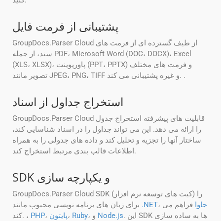
کنید.
پشتیبانی از فرمت فایل
GroupDocs.Parser Cloud از طیف گسترده ای از فرمت های
سند، از جمله PDF، Microsoft Word (DOC، DOCX)، Excel
(XLS، XLSX)، پاورپوینت (PPT، PPTX) و فرمت های مختلف
تصویر مانند JPEG، PNG، TIFF و غیره پشتیبانی می کند. .
استخراج جداول از اسناد
GroupDocs.Parser Cloud قابلیت های پیشرفته استخراج جدول
را ارائه می دهد. این می تواند جداول را در اسناد شناسایی کند،
ساختار آنها را تجزیه و تحلیل کند و داده های جدولی را به همراه
اطلاعات قالب بندی مرتبط استخراج کند.
SDK و یکپارچه سازی
GroupDocs.Parser Cloud SDK (کیت های توسعه نرم افزار) را
جاوا
فراهم می
،
.NET
برای زبان های برنامه نویسی محبوب مانند
. این SDK ها به ساده سازی
Node.js
، و
Ruby
،
پایتون
،
PHP
کند. ،