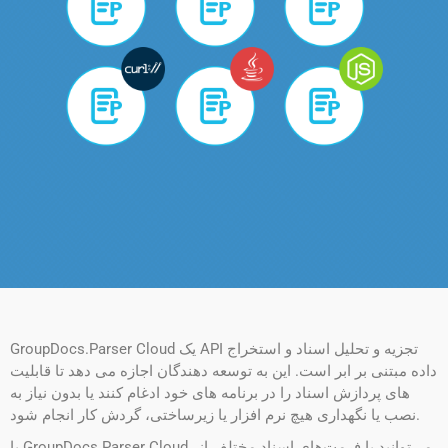
GroupDocs.Parser Cloud یک API تجزیه و تحلیل اسناد و استخراج
داده مبتنی بر ابر است. این به توسعه دهندگان اجازه می دهد تا قابلیت
های پردازش اسناد را در برنامه های خود ادغام کنند یا بدون نیاز به
نصب یا نگهداری هیچ نرم افزار یا زیرساختی، گردش کار انجام شود.
با GroupDocs.Parser Cloud، می‌توانید با فرمت‌های اسناد مختلف از