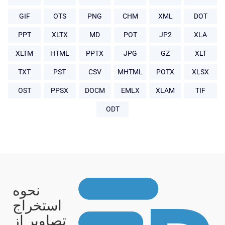
GIF
OTS
PNG
CHM
XML
DOT
PPT
XLTX
MD
POT
JP2
XLA
XLTM
HTML
PPTX
JPG
GZ
XLT
TXT
PST
CSV
MHTML
POTX
XLSX
OST
PPSX
DOCM
EMLX
XLAM
TIF
ODT
نحوه
استخراج
تصاویر از