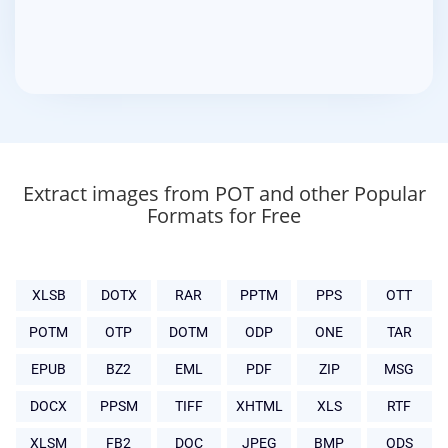
Extract images from POT and other Popular
Formats for Free
XLSB
DOTX
RAR
PPTM
PPS
OTT
POTM
OTP
DOTM
ODP
ONE
TAR
EPUB
BZ2
EML
PDF
ZIP
MSG
DOCX
PPSM
TIFF
XHTML
XLS
RTF
XLSM
FB2
DOC
JPEG
BMP
ODS