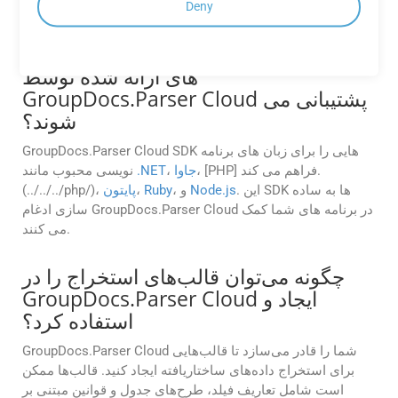
به شما برای شروع یکپارچه سازی و استفاده موثر از API.
Deny
چه زبان های برنامه نویسی توسط SDK
های ارائه شده توسط
GroupDocs.Parser Cloud پشتیبانی می
شوند؟
GroupDocs.Parser Cloud SDK هایی را برای زبان های برنامه
، [PHP] فراهم می کند.
جاوا
،
.NET
نویسی محبوب مانند
. این SDK ها به ساده
Node.js
، و
Ruby
،
پایتون
(../../../php/)،
سازی ادغام GroupDocs.Parser Cloud در برنامه های شما کمک
می کنند.
چگونه می‌توان قالب‌های استخراج را در
GroupDocs.Parser Cloud ایجاد و
استفاده کرد؟
GroupDocs.Parser Cloud شما را قادر می‌سازد تا قالب‌هایی
برای استخراج داده‌های ساختاریافته ایجاد کنید. قالب‌ها ممکن
است شامل تعاریف فیلد، طرح‌های جدول و قوانین مبتنی بر