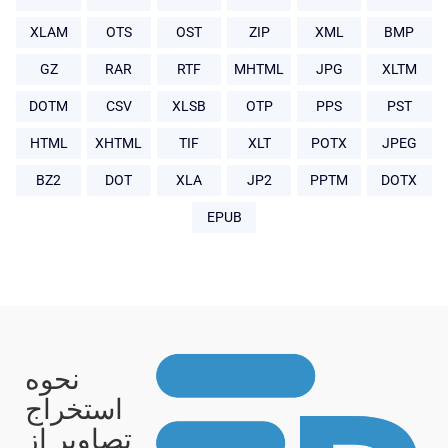
XLAM
OTS
OST
ZIP
XML
BMP
GZ
RAR
RTF
MHTML
JPG
XLTM
DOTM
CSV
XLSB
OTP
PPS
PST
HTML
XHTML
TIF
XLT
POTX
JPEG
BZ2
DOT
XLA
JP2
PPTM
DOTX
EPUB
نحوه
استخراج
تصاویر از