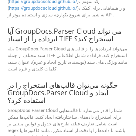
)، [کد نمونه]
https://groupdocscloud.github.io/
(
)، و راهنماهایی برای کمک
https://groupdocscloud.github.io/
(
به شما برای شروع یکپارچه سازی و استفاده موثر از API.
آیا GroupDocs.Parser Cloud می تواند
ابرداده را از اسناد TIFF استخراج کند؟
بله، GroupDocs.Parser Cloud می‌تواند ابرداده‌ها را از قالب‌های
سند مختلف از جمله TIFF استخراج کند. فراداده شامل اطلاعاتی
مانند ویژگی های سند (نویسنده، تاریخ ایجاد و غیره)، عنوان سند،
کلمات کلیدی و غیره است.
چگونه می‌توان قالب‌های استخراج را در
GroupDocs.Parser Cloud ایجاد و
استفاده کرد؟
GroupDocs.Parser Cloud شما را قادر می‌سازد تا قالب‌هایی
برای استخراج داده‌های ساختاریافته ایجاد کنید. قالب‌ها ممکن
است شامل تعاریف فیلد، طرح‌های جدول و قوانین مبتنی بر
regex باشند تا داده‌ها را با دقت از اسناد مکرر، مانند فاکتورها یا