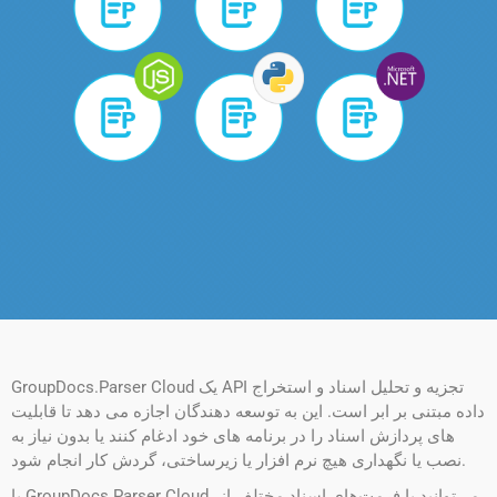
GroupDocs.Parser Cloud یک API تجزیه و تحلیل اسناد و استخراج
داده مبتنی بر ابر است. این به توسعه دهندگان اجازه می دهد تا قابلیت
های پردازش اسناد را در برنامه های خود ادغام کنند یا بدون نیاز به
نصب یا نگهداری هیچ نرم افزار یا زیرساختی، گردش کار انجام شود.
با GroupDocs.Parser Cloud، می‌توانید با فرمت‌های اسناد مختلف از