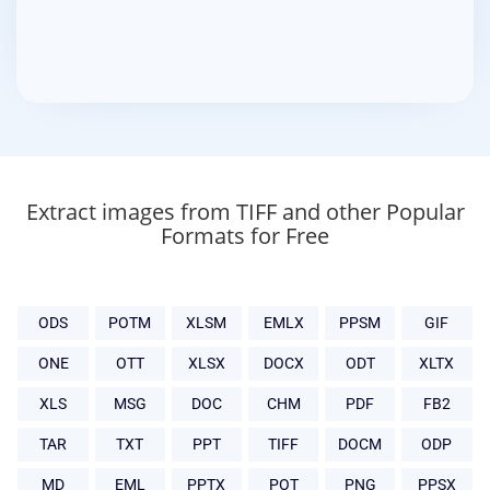
Extract images from TIFF and other Popular
Formats for Free
ODS
POTM
XLSM
EMLX
PPSM
GIF
ONE
OTT
XLSX
DOCX
ODT
XLTX
XLS
MSG
DOC
CHM
PDF
FB2
TAR
TXT
PPT
TIFF
DOCM
ODP
MD
EML
PPTX
POT
PNG
PPSX