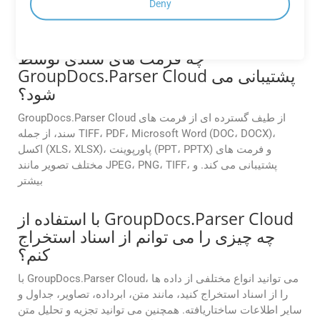
Deny
) ما را بررسی
https://purchase.groupdocs.cloud/pricing
(
کنید.
چه فرمت های سندی توسط
GroupDocs.Parser Cloud پشتیبانی می
شود؟
GroupDocs.Parser Cloud از طیف گسترده ای از فرمت های
سند، از جمله TIFF، PDF، Microsoft Word (DOC، DOCX)،
اکسل (XLS، XLSX)، پاورپوینت (PPT، PPTX) و فرمت های
مختلف تصویر مانند JPEG، PNG، TIFF، پشتیبانی می کند. و
بیشتر
با استفاده از GroupDocs.Parser Cloud
چه چیزی را می توانم از اسناد استخراج
کنم؟
با GroupDocs.Parser Cloud، می توانید انواع مختلفی از داده ها
را از اسناد استخراج کنید، مانند متن، ابرداده، تصاویر، جداول و
سایر اطلاعات ساختاریافته. همچنین می توانید تجزیه و تحلیل متن