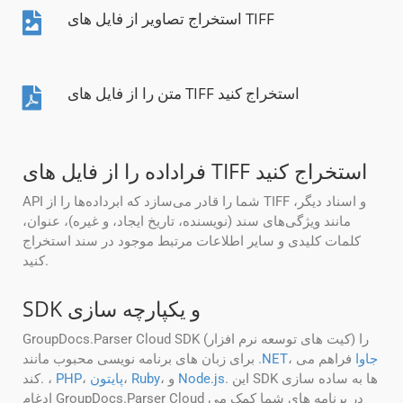
استخراج تصاویر از فایل های TIFF
متن را از فایل های TIFF استخراج کنید
فراداده را از فایل های TIFF استخراج کنید
API شما را قادر می‌سازد که ابرداده‌ها را از TIFF و اسناد دیگر،
مانند ویژگی‌های سند (نویسنده، تاریخ ایجاد، و غیره)، عنوان،
کلمات کلیدی و سایر اطلاعات مرتبط موجود در سند استخراج
کنید.
SDK و یکپارچه سازی
GroupDocs.Parser Cloud SDK (کیت های توسعه نرم افزار) را
جاوا
فراهم می
،
.NET
برای زبان های برنامه نویسی محبوب مانند
. این SDK ها به ساده سازی
Node.js
، و
Ruby
،
پایتون
،
PHP
کند. ،
ادغام GroupDocs.Parser Cloud در برنامه های شما کمک می