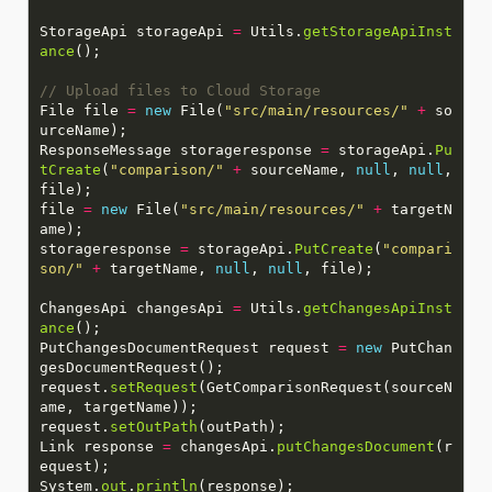
StorageApi storageApi
=
Utils.
getStorageApiInst
ance
// Upload files to Cloud Storage
File file
=
new
File(
"src/main/resources/"
+
so
ResponseMessage storageresponse
=
storageApi.
Pu
tCreate
(
"comparison/"
+
sourceName,
null
,
null
,
file
=
new
File(
"src/main/resources/"
+
targetN
storageresponse
=
storageApi.
PutCreate
(
"compari
son/"
+
targetName,
null
,
null
ChangesApi changesApi
=
Utils.
getChangesApiInst
ance
PutChangesDocumentRequest request
=
new
PutChan
request.
setRequest
(GetComparisonRequest(sourceN
request.
setOutPath
Link response
=
changesApi.
putChangesDocument
(r
System.
out
.
println