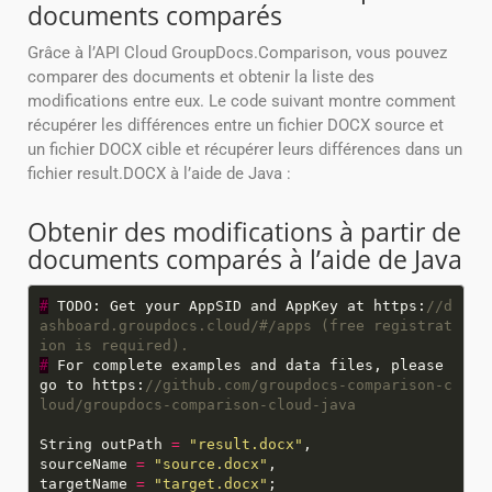
documents comparés
Grâce à l’API Cloud GroupDocs.Comparison, vous pouvez
comparer des documents et obtenir la liste des
modifications entre eux. Le code suivant montre comment
récupérer les différences entre un fichier DOCX source et
un fichier DOCX cible et récupérer leurs différences dans un
fichier result.DOCX à l’aide de Java :
Obtenir des modifications à partir de
documents comparés à l’aide de Java
#
TODO: Get your AppSID and AppKey at https:
//d
ashboard.groupdocs.cloud/#/apps (free registrat
ion is required).
#
For complete examples and data files, please
go to https:
//github.com/groupdocs-comparison-c
loud/groupdocs-comparison-cloud-java
String outPath
=
"result.docx"
sourceName
=
"source.docx"
targetName
=
"target.docx"