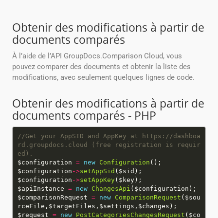
Obtenir des modifications à partir de
documents comparés
À l’aide de l’API GroupDocs.Comparison Cloud, vous
pouvez comparer des documents et obtenir la liste des
modifications, avec seulement quelques lignes de code.
Obtenir des modifications à partir de
documents comparés - PHP
//Get your AppSID and AppKey at https://dashboa
rd.groupdocs.cloud (free registration is requir
$configuration
=
new
Configuration
$configuration
->
setAppSid
$configuration
->
setAppKey
$apiInstance
=
new
ChangesApi
$comparisonRequest
=
new
ComparisonRequest
($sou
$request
=
new
PostCategoriesChangesRequest
($co