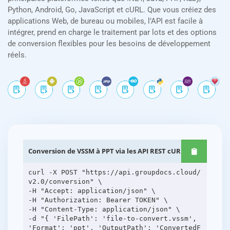
Python, Android, Go, JavaScript et cURL. Que vous créiez des
applications Web, de bureau ou mobiles, l’API est facile à
intégrer, prend en charge le traitement par lots et des options
de conversion flexibles pour les besoins de développement
réels.
Conversion de VSSM à PPT via les API REST cURL
curl -X POST "https://api.groupdocs.cloud/
v2.0/conversion" \
-H "Accept: application/json" \
-H "Authorization: Bearer TOKEN" \
-H "Content-Type: application/json" \
-d "{ 'FilePath': 'file-to-convert.vssm',
'Format': 'ppt', 'OutputPath': 'ConvertedF