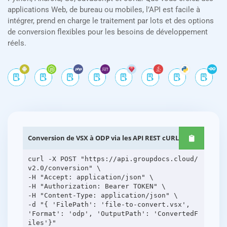
applications Web, de bureau ou mobiles, l’API est facile à
intégrer, prend en charge le traitement par lots et des options
de conversion flexibles pour les besoins de développement
réels.
Conversion de VSX à ODP via les API REST cURL
curl -X POST "https://api.groupdocs.cloud/
v2.0/conversion" \
-H "Accept: application/json" \
-H "Authorization: Bearer TOKEN" \
-H "Content-Type: application/json" \
-d "{ 'FilePath': 'file-to-convert.vsx',
'Format': 'odp', 'OutputPath': 'ConvertedF