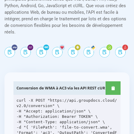
Python, Android, Go, JavaScript et cURL. Que vous créiez des
applications Web, de bureau ou mobiles, l’API est facile à
intégrer, prend en charge le traitement par lots et des options
de conversion flexibles pour les besoins de développement
réels.
Conversion de WMA à AC3 via les API REST cURL
curl -X POST "https://api.groupdocs.cloud/
v2.0/conversion" \
-H "Accept: application/json" \
-H "Authorization: Bearer TOKEN" \
-H "Content-Type: application/json" \
-d "{ 'FilePath': 'file-to-convert.wma',
'Format': 'ac3', 'OutputPath': 'ConvertedF