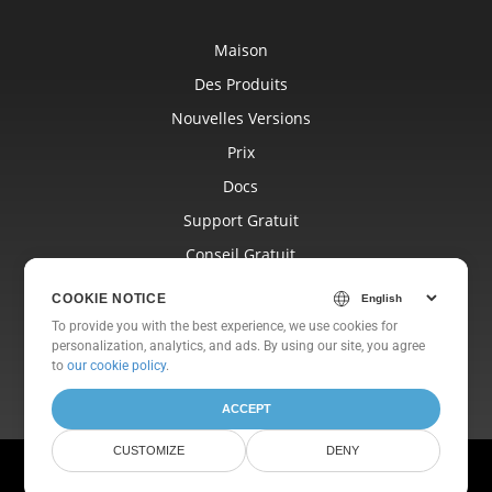
Maison
Des Produits
Nouvelles Versions
Prix
Docs
Support Gratuit
Conseil Gratuit
Blog
COOKIE NOTICE
Sites Internet
To provide you with the best experience, we use cookies for
personalization, analytics, and ads. By using our site, you agree
À Propos De
to
our cookie policy
.
ACCEPT
CUSTOMIZE
DENY
© Aspose Pty Ltd 2001-2026. Tous les droits sont réservés.
Politique de confidentialité
Conditions d'utilisation
Nous contacter