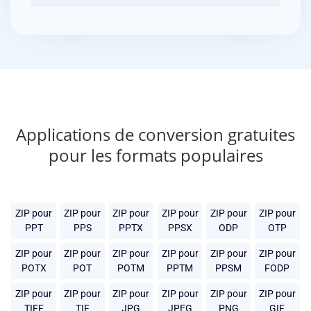
Applications de conversion gratuites
pour les formats populaires
ZIP pour
ZIP pour
ZIP pour
ZIP pour
ZIP pour
ZIP pour
PPT
PPS
PPTX
PPSX
ODP
OTP
ZIP pour
ZIP pour
ZIP pour
ZIP pour
ZIP pour
ZIP pour
POTX
POT
POTM
PPTM
PPSM
FODP
ZIP pour
ZIP pour
ZIP pour
ZIP pour
ZIP pour
ZIP pour
TIFF
TIF
JPG
JPEG
PNG
GIF