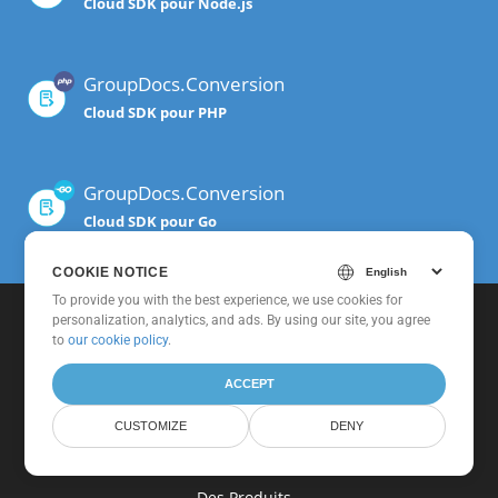
Cloud SDK pour Node.js
GroupDocs.Conversion
Cloud SDK pour PHP
GroupDocs.Conversion
Cloud SDK pour Go
COOKIE NOTICE
To provide you with the best experience, we use cookies for
personalization, analytics, and ads. By using our site, you agree
to
our cookie policy
.
ACCEPT
CUSTOMIZE
DENY
Maison
Des Produits