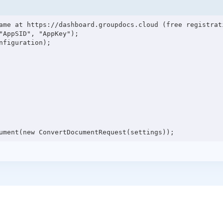
ame at https://dashboard.groupdocs.cloud (free registrati
"AppSID", "AppKey");

figuration);
