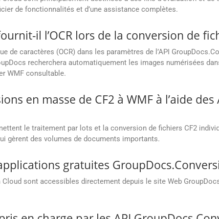
cier de fonctionnalités et d’une assistance complètes.
rnit-il l’OCR lors de la conversion de fi
que de caractères (OCR) dans les paramètres de l’API GroupDocs.Con
oupDocs recherchera automatiquement les images numérisées dans v
hier WMF consultable.
rsions en masse de CF2 à WMF à l’aide de
ent le traitement par lots et la conversion de fichiers CF2 indivi
s qui gèrent des volumes de documents importants.
pplications gratuites GroupDocs.Convers
 Cloud sont accessibles directement depuis le site Web GroupDocs
 pris en charge par les API GroupDocs.Con