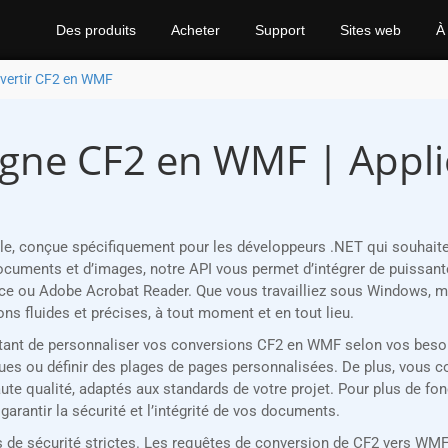
Des produits
Acheter
Support
Sites web
À
vertir CF2 en WMF
igne CF2 en WMF | Applic
e, conçue spécifiquement pour les développeurs .NET qui souhait
uments et d’images, notre API vous permet d’intégrer de puissante
ce ou Adobe Acrobat Reader. Que vous travailliez sous Windows, ma
s fluides et précises, à tout moment et en tout lieu.
mettant de personnaliser vos conversions CF2 en WMF selon vos beso
s ou définir des plages de pages personnalisées. De plus, vous cont
te qualité, adaptés aux standards de votre projet. Pour plus de fon
arantir la sécurité et l’intégrité de vos documents.
 sécurité strictes. Les requêtes de conversion de CF2 vers WMF son