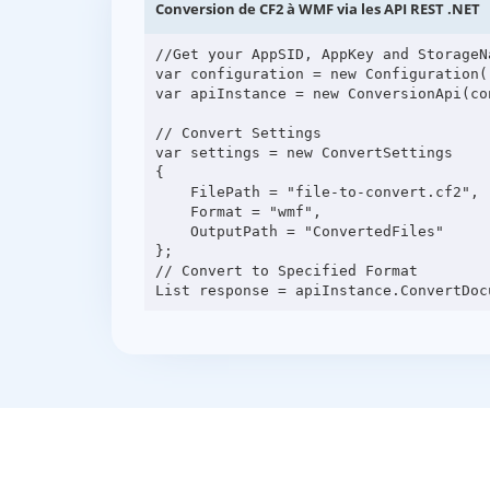
Conversion de CF2 à WMF via les API REST .NET
//Get your AppSID, AppKey and StorageN
var configuration = new Configuration(
var apiInstance = new ConversionApi(con
// Convert Settings

var settings = new ConvertSettings

{

    FilePath = "file-to-convert.cf2",

    Format = "wmf",

    OutputPath = "ConvertedFiles"

};

// Convert to Specified Format
