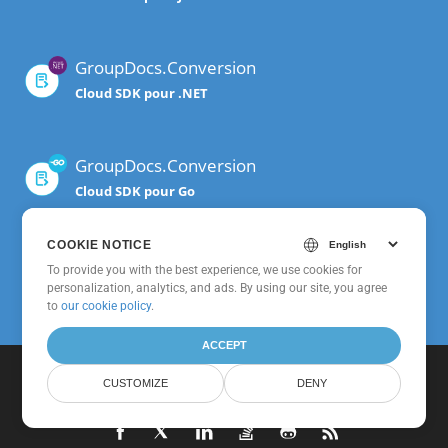
GroupDocs.Conversion
Cloud SDK pour .NET
GroupDocs.Conversion
Cloud SDK pour Go
COOKIE NOTICE
GroupDocs.Conversion
To provide you with the best experience, we use cookies for
Cloud SDK pour Android
personalization, analytics, and ads. By using our site, you agree
to
our cookie policy
.
ACCEPT
CUSTOMIZE
DENY