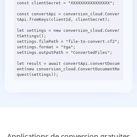
const clientSecret = "XXXXXXXXXXXXXXXX";
const convertApi = conversion_cloud.Conver
tApi.fromKeys(clientId, clientSecret);
let settings = new conversion_cloud.Conver
tSettings();
settings.filePath = "file-to-convert.cf2";
settings.format = "tga";
settings.outputPath = "ConvertedFiles";
let result = await convertApi.convertDocum
ent(new conversion_cloud.ConvertDocumentRe
Applications de conversion gratuites