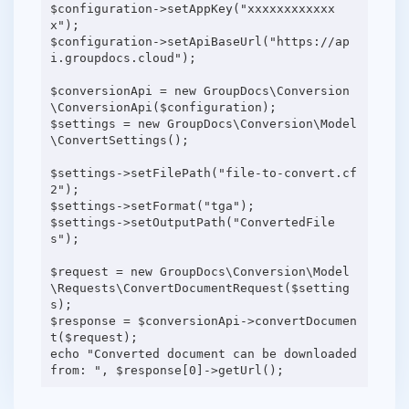
$configuration->setAppKey("xxxxxxxxxxxx
x");
$configuration->setApiBaseUrl("https://ap
i.groupdocs.cloud");
$conversionApi = new GroupDocs\Conversion
\ConversionApi($configuration);
$settings = new GroupDocs\Conversion\Model
\ConvertSettings();
$settings->setFilePath("file-to-convert.cf
2");
$settings->setFormat("tga");
$settings->setOutputPath("ConvertedFile
s");
$request = new GroupDocs\Conversion\Model
\Requests\ConvertDocumentRequest($setting
s);
$response = $conversionApi->convertDocumen
t($request);
echo "Converted document can be downloaded