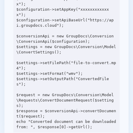
x");
$configuration->setAppKey("xxxxxxxxxxxx
x");
$configuration->setApiBaseUrl("https://ap
i.groupdocs.cloud");
$conversionApi = new GroupDocs\Conversion
\ConversionApi($configuration);
$settings = new GroupDocs\Conversion\Model
\ConvertSettings();
$settings->setFilePath("file-to-convert.mp
4");
$settings->setFormat("wmv");
$settings->setOutputPath("ConvertedFile
s");
$request = new GroupDocs\Conversion\Model
\Requests\ConvertDocumentRequest($setting
s);
$response = $conversionApi->convertDocumen
t($request);
echo "Converted document can be downloaded