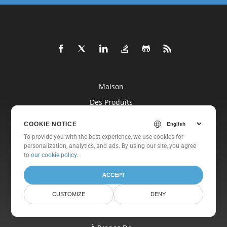
Maison
Des Produits
Nouvelles Versions
COOKIE NOTICE
Prix
To provide you with the best experience, we use cookies for
personalization, analytics, and ads. By using our site, you agree
Docs
to
our cookie policy
.
Support Gratuit
ACCEPT
Conseil Gratuit
CUSTOMIZE
DENY
Blog
Sites Internet