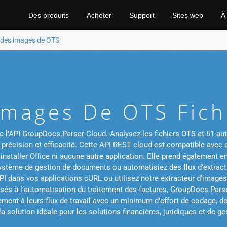
Des produits
Acheter
Support
Sites web
À
e des images de OTS
 Images De OTS Fich
l’API GroupDocs.Parser Cloud. Analysez les fichiers OTS et 61 autre
c précision et efficacité. Cette API REST cloud est compatible ave
 installer Office ni aucune autre application. Elle prend également 
ystème de gestion de documents ou automatisiez des flux d’extracti
PI dans vos applications cURL ou utilisez notre extracteur d’images 
és à l’automatisation du traitement des factures, GroupDocs.Parser
ement à leurs flux de travail avec un minimum d’effort de codage, de
it la solution idéale pour les solutions financières, juridiques et de g