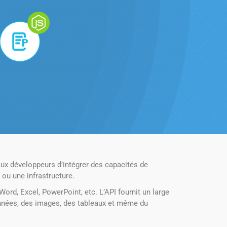
ux développeurs d’intégrer des capacités de
 ou une infrastructure.
rd, Excel, PowerPoint, etc. L’API fournit un large
données, des images, des tableaux et même du