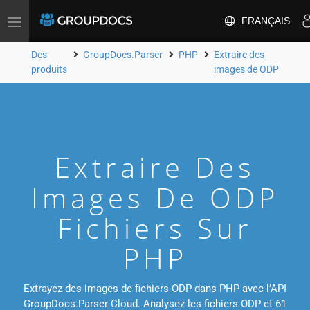
FRANÇAIS
Toggle
navigation
Des
GroupDocs.Parser
PHP
Extraire des
produits
images de ODP
Extraire Des
Images De ODP
Fichiers Sur
PHP
Extrayez des images de fichiers ODP dans PHP avec l’API
GroupDocs.Parser Cloud. Analysez les fichiers ODP et 61