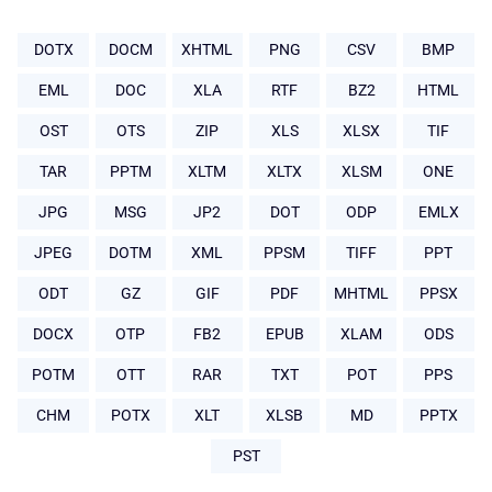
DOTX
DOCM
XHTML
PNG
CSV
BMP
EML
DOC
XLA
RTF
BZ2
HTML
OST
OTS
ZIP
XLS
XLSX
TIF
TAR
PPTM
XLTM
XLTX
XLSM
ONE
JPG
MSG
JP2
DOT
ODP
EMLX
JPEG
DOTM
XML
PPSM
TIFF
PPT
ODT
GZ
GIF
PDF
MHTML
PPSX
DOCX
OTP
FB2
EPUB
XLAM
ODS
POTM
OTT
RAR
TXT
POT
PPS
CHM
POTX
XLT
XLSB
MD
PPTX
PST