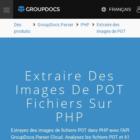
FRANÇAIS
Toggle
navigation
Des
GroupDocs.Parser
PHP
Extraire des
produits
images de POT
Extraire Des
Images De POT
Fichiers Sur
PHP
Extrayez des images de fichiers POT dans PHP avec l’API
GroupDocs.Parser Cloud. Analysez les fichiers POT et 61