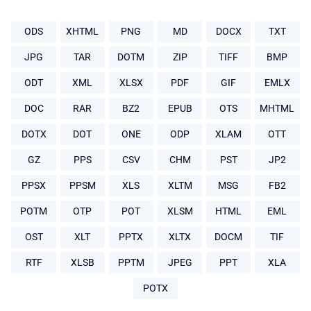
ODS
XHTML
PNG
MD
DOCX
TXT
JPG
TAR
DOTM
ZIP
TIFF
BMP
ODT
XML
XLSX
PDF
GIF
EMLX
DOC
RAR
BZ2
EPUB
OTS
MHTML
DOTX
DOT
ONE
ODP
XLAM
OTT
GZ
PPS
CSV
CHM
PST
JP2
PPSX
PPSM
XLS
XLTM
MSG
FB2
POTM
OTP
POT
XLSM
HTML
EML
OST
XLT
PPTX
XLTX
DOCM
TIF
RTF
XLSB
PPTM
JPEG
PPT
XLA
POTX