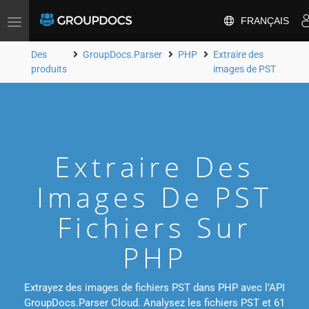
FRANÇAIS
Toggle
navigation
Des
GroupDocs.Parser
PHP
Extraire des
produits
images de PST
Extraire Des
Images De PST
Fichiers Sur
PHP
Extrayez des images de fichiers PST dans PHP avec l’API
GroupDocs.Parser Cloud. Analysez les fichiers PST et 61