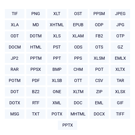
TIF
PNG
XLT
OST
PPSM
JPEG
XLA
MD
XHTML
EPUB
ODP
JPG
ODT
DOTM
XLS
XLAM
FB2
OTP
DOCM
HTML
PST
ODS
OTS
GZ
JP2
PPTM
PPT
PPS
XLSM
EMLX
RAR
PPSX
BMP
CHM
POT
XLTX
POTM
PDF
XLSB
OTT
CSV
TAR
DOT
BZ2
ONE
XLTM
ZIP
XLSX
DOTX
RTF
XML
DOC
EML
GIF
MSG
TXT
POTX
MHTML
DOCX
TIFF
PPTX