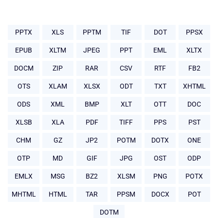
PPTX
XLS
PPTM
TIF
DOT
PPSX
EPUB
XLTM
JPEG
PPT
EML
XLTX
DOCM
ZIP
RAR
CSV
RTF
FB2
OTS
XLAM
XLSX
ODT
TXT
XHTML
ODS
XML
BMP
XLT
OTT
DOC
XLSB
XLA
PDF
TIFF
PPS
PST
CHM
GZ
JP2
POTM
DOTX
ONE
OTP
MD
GIF
JPG
OST
ODP
EMLX
MSG
BZ2
XLSM
PNG
POTX
MHTML
HTML
TAR
PPSM
DOCX
POT
DOTM