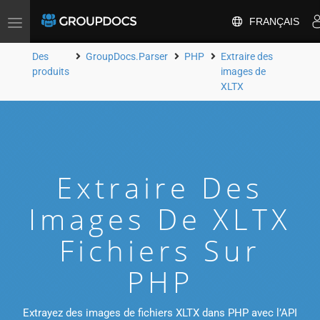
FRANÇAIS
Toggle
navigation
Des
GroupDocs.Parser
PHP
Extraire des
produits
images de
XLTX
Extraire Des
Images De XLTX
Fichiers Sur
PHP
Extrayez des images de fichiers XLTX dans PHP avec l’API