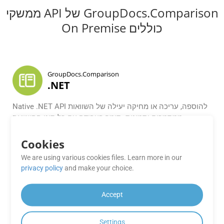
ממשקי API של GroupDocs.Comparison
On Premise כוללים
GroupDocs.Comparison
.NET
Native .NET API להוספה, עריכה או מחיקה יעילה של השוואות
ממסמכים ותמונות. תומך בעבודה עם כל סוגי ההשוואה
הפופולריים.
Cookies
GroupDocs.Comparison
We are using various cookies files. Learn more in our
Java
privacy policy
and make your choice.
API להשוואת קבצי Java לביאור מקיף לרוב הפורמטים הנפוצים
Accept
של קבצי מסמכים ותמונה בכל מערכת הפעלה שבה מותקן JDK.
Settings