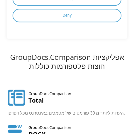
הצג את כל ממשקי ה-API ON PREMISE
Deny
GroupDocs.Comparison אפליקציות
חוצות פלטפורמות כוללות
GroupDocs.Comparison
Total
הערות ליותר מ-30 פורמטים של מסמכים באינטרנט מכל דפדפן.
GroupDocs.Comparison