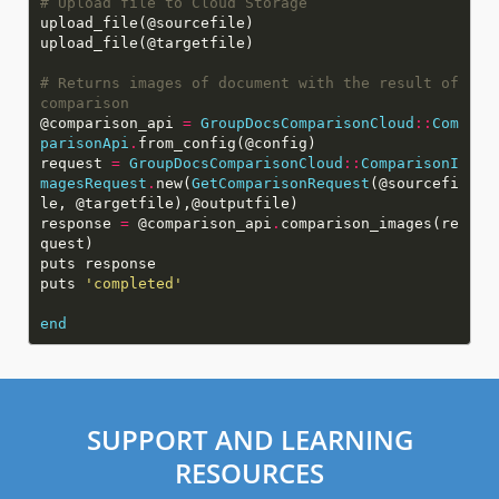
# Upload file to Cloud Storage
# Returns images of document with the result of
comparison
@comparison_api
=
GroupDocsComparisonCloud
::
Com
parisonApi
.
request
=
GroupDocsComparisonCloud
::
ComparisonI
magesRequest
.
new(
GetComparisonRequest
(@sourcefi
response
=
@comparison_api
.
comparison_images(re
puts
'completed'
end
SUPPORT AND LEARNING
RESOURCES