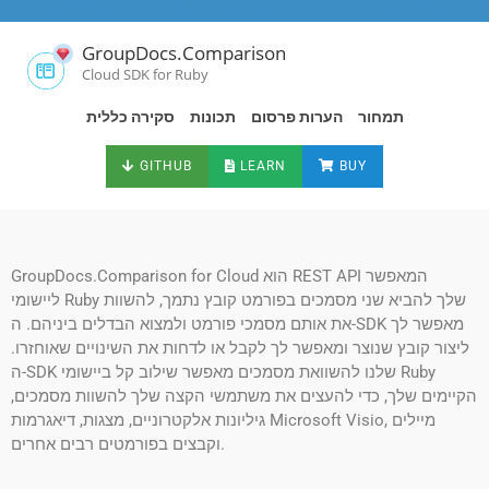
GroupDocs.Comparison
Cloud SDK for Ruby
תמחור
הערות פרסום
תכונות
סקירה כללית
GITHUB
LEARN
BUY
GroupDocs.Comparison for Cloud הוא REST API המאפשר
ליישומי Ruby שלך להביא שני מסמכים בפורמט קובץ נתמך, להשוות
את אותם מסמכי פורמט ולמצוא הבדלים ביניהם. ה-SDK מאפשר לך
ליצור קובץ שנוצר ומאפשר לך לקבל או לדחות את השינויים שאוחזרו.
ה-SDK שלנו להשוואת מסמכים מאפשר שילוב קל ביישומי Ruby
הקיימים שלך, כדי להעצים את משתמשי הקצה שלך להשוות מסמכים,
גיליונות אלקטרוניים, מצגות, דיאגרמות Microsoft Visio, מיילים
וקבצים בפורמטים רבים אחרים.