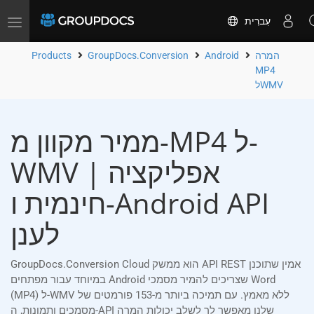
עִברִית
Toggle
navigation
המרה
Android
GroupDocs.Conversion
Products
MP4
לWMV
ממיר מקוון מ-MP4 ל-
WMV | אפליקציה
חינמית ו-Android API
לענן
GroupDocs.Conversion Cloud הוא ממשק API REST אמין שתוכנן
במיוחד עבור מפתחים Android שצריכים להמיר מסמכי Word
(MP4) ל-WMV ללא מאמץ. עם תמיכה ביותר מ-153 פורמטים של
מסמכים ותמונות, ה-API שלנו מאפשר לך לשלב יכולות המרה