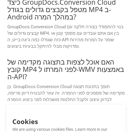
כיצד GroupDocs.Conversion Cloud
מטפל בקבצים גדולים בגודל MP4 ב-
Android במהלך המרה?
GroupDocs.Conversion Cloud בנוי להתמודד בצורה חלקה עם
קבצים גדולים של MP4. בין אם אתם עובדים עם מסמך קטן או
כזה שגודלו כמה ג’יגה-בייט, ה-API שומר על המרות מהירות
ומדויקות מבלי להיתקל בבעיות ביצועים.
האם אוכל לצפות בתצוגה מקדימה של
קובץ MP4 לפני המרתו ל-WMV באמצעות
ה-API?
כֵּן. GroupDocs.Conversion Cloud תומך בתכונת תצוגה
מקדימה של מסמכים לפני ההמרה. זה עוזר להבטיח דיוק פריסה,
לבדוק עיצוב ולקבל החלטות מושכלות לפני ביצוע ההמרה
הסופית.
עד כמה אמינים הביצועים של אפליקציות
Cookies
GroupDocs.Conversion Cloud Free?
We are using various cookies files. Learn more in our