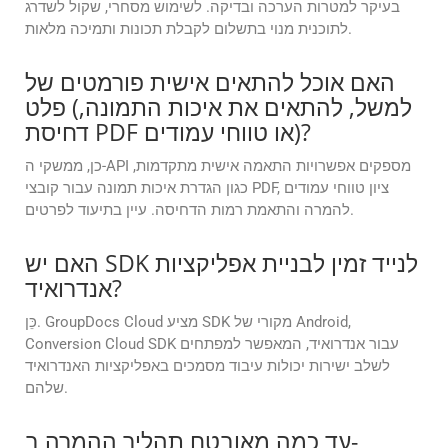
בעיקר למטרות הערכה ובדיקה. לשימוש מסחרי, שקול לשדרג
לתוכנית מנוי בתשלום לקבלת תכונות ותמיכה מלאות.
האם אוכל להתאים אישית פורמטים של
פלט (למשל, להתאים את איכות התמונה,
דחיסת PDF או טווחי עמודים)?
כן, ממשקי ה-API מספקים אפשרויות התאמה אישית מתקדמות,
כגון הגדרת איכות תמונה עבור קובצי PDF, ציון טווחי עמודים
להמרה והתאמת רמות הדחיסה. עיין בתיעוד לפרטים.
האם יש SDK לנייד זמין לבניית אפליקציות
אנדרואיד?
כֵּן. GroupDocs Cloud מציע SDK מקורי של Android,
Conversion Cloud SDK עבור אנדרואיד, המאפשר למפתחים
לשלב ישירות יכולות עיבוד מסמכים באפליקציות האנדרואיד
שלהם.
עד כמה מאובטח תהליך ההמרה ב-