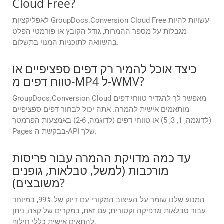
Cloud Free?
לאפליקציות GroupDocs.Conversion Cloud Free עשויות להיות
מגבלות על מספר ההמרות, גודל הקובץ או פורמטי הפלט
בהשוואה לתוכניות המנוי בתשלום.
כיצד אוכל להמיר רק דפים ספציפיים או
טווח דפים מ-MP4 ל-WMV?
GroupDocs.Conversion Cloud מאפשר לך להגדיר טווחי דפים
מותאמים אישית להמרה. אתה יכול לבחור דפים ספציפיים
(לדוגמה, 1, 3, 5) או טווחי דפים (לדוגמה, 2-6) באמצעות הפרמטר
Pages בבקשת ה-API שלך.
עד כמה מדויקת ההמרה עבור פריסות
מורכבות (למשל, טבלאות, גופנים
משובצים)?
המנוע שלנו שומר על העיצוב המקורי עם דיוק של 99%, במיוחד
עבור טבלאות וגרפיקה וקטורית; עם זאת, במקרים של קצה, ניתן
להתאים אישית כללי חילוף.