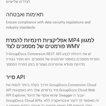
לצדדים שלישיים.
תאימות ואבטחה
Ensure compliance with data security regulations and
industry standards.
אפליקציות חינמיות להמרת MP4 למגוון
פורמטים של מסמכים לצד WMV
ל-GroupDocs.Conversion REST API יש את היכולת לבצע
המרות מסמכים במספר פורמטים של מסמכים. הוא ממיר בצורה
מדויקת ומוודא שהפרטים נשמרים בזמן המרת המסמך.
סייר API
הדרך הקלה ביותר לנסות את GroupDocs.Conversion Cloud
API מיד בדפדפן שלך היא באמצעות GroupDocs Cloud Web
API Explorer, שהוא אוסף של תיעוד Swagger עבור ה-
GroupDocs Cloud APIs. זה מאפשר לך ליצור אינטראקציה ללא
מאמץ ולנסות כל פעולה בודדת ממשקי ה-API שלנו חושפים.