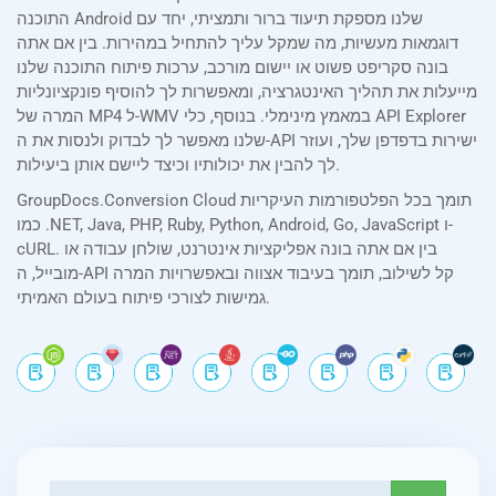
התוכנה Android שלנו מספקת תיעוד ברור ותמציתי, יחד עם
דוגמאות מעשיות, מה שמקל עליך להתחיל במהירות. בין אם אתה
בונה סקריפט פשוט או יישום מורכב, ערכות פיתוח התוכנה שלנו
מייעלות את תהליך האינטגרציה, ומאפשרות לך להוסיף פונקציונליות
המרה של MP4 ל-WMV במאמץ מינימלי. בנוסף, כלי API Explorer
שלנו מאפשר לך לבדוק ולנסות את ה-API ישירות בדפדפן שלך, ועוזר
לך להבין את יכולותיו וכיצד ליישם אותן ביעילות.
GroupDocs.Conversion Cloud תומך בכל הפלטפורמות העיקריות
כמו .NET, Java, PHP, Ruby, Python, Android, Go, JavaScript ו-
cURL. בין אם אתה בונה אפליקציות אינטרנט, שולחן עבודה או
מובייל, ה-API קל לשילוב, תומך בעיבוד אצווה ובאפשרויות המרה
גמישות לצורכי פיתוח בעולם האמיתי.