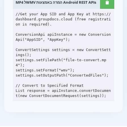
MP4 לWMV המרה באמצעות Android REST APIs
//Get your App SID and App Key at https://
dashboard.groupdocs.cloud (free registrati
on is required).
ConversionApi apiInstance = new Conversion
Api("AppSID", "AppKey");
ConvertSettings settings = new ConvertSett
ings();
settings.setFilePath("file-to-convert.mp
4");
settings.setFormat("wmv");
settings.setOutputPath("ConvertedFiles");
// Convert to Specified Format
List response = apiInstance.convertDocumen