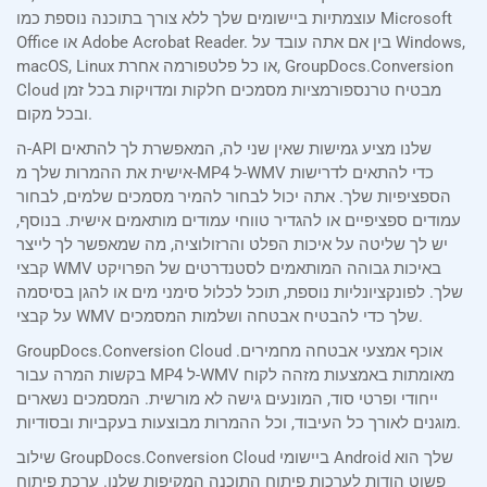
עוצמתיות ביישומים שלך ללא צורך בתוכנה נוספת כמו Microsoft
Office או Adobe Acrobat Reader. בין אם אתה עובד על Windows,
macOS, Linux או כל פלטפורמה אחרת, GroupDocs.Conversion
Cloud מבטיח טרנספורמציות מסמכים חלקות ומדויקות בכל זמן
ובכל מקום.
ה-API שלנו מציע גמישות שאין שני לה, המאפשרת לך להתאים
אישית את ההמרות שלך מ-MP4 ל-WMV כדי להתאים לדרישות
הספציפיות שלך. אתה יכול לבחור להמיר מסמכים שלמים, לבחור
עמודים ספציפיים או להגדיר טווחי עמודים מותאמים אישית. בנוסף,
יש לך שליטה על איכות הפלט והרזולוציה, מה שמאפשר לך לייצר
קבצי WMV באיכות גבוהה המותאמים לסטנדרטים של הפרויקט
שלך. לפונקציונליות נוספת, תוכל לכלול סימני מים או להגן בסיסמה
על קבצי WMV שלך כדי להבטיח אבטחה ושלמות המסמכים.
GroupDocs.Conversion Cloud אוכף אמצעי אבטחה מחמירים.
בקשות המרה עבור MP4 ל-WMV מאומתות באמצעות מזהה לקוח
ייחודי ופרטי סוד, המונעים גישה לא מורשית. המסמכים נשארים
מוגנים לאורך כל העיבוד, וכל ההמרות מבוצעות בעקביות ובסודיות.
שילוב GroupDocs.Conversion Cloud ביישומי Android שלך הוא
פשוט הודות לערכות פיתוח התוכנה המקיפות שלנו. ערכת פיתוח