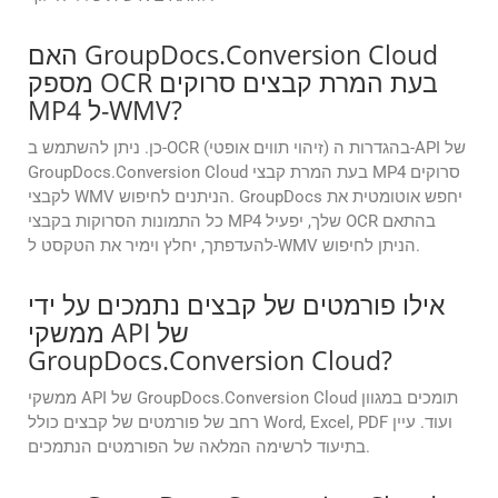
האם GroupDocs.Conversion Cloud
מספק OCR בעת המרת קבצים סרוקים
MP4 ל-WMV?
כן. ניתן להשתמש ב-OCR (זיהוי תווים אופטי) בהגדרות ה-API של
GroupDocs.Conversion Cloud בעת המרת קבצי MP4 סרוקים
לקבצי WMV הניתנים לחיפוש. GroupDocs יחפש אוטומטית את
כל התמונות הסרוקות בקבצי MP4 שלך, יפעיל OCR בהתאם
להעדפתך, יחלץ וימיר את הטקסט ל-WMV הניתן לחיפוש.
אילו פורמטים של קבצים נתמכים על ידי
ממשקי API של
GroupDocs.Conversion Cloud?
ממשקי API של GroupDocs.Conversion Cloud תומכים במגוון
רחב של פורמטים של קבצים כולל Word, Excel, PDF ועוד. עיין
בתיעוד לרשימה המלאה של הפורמטים הנתמכים.