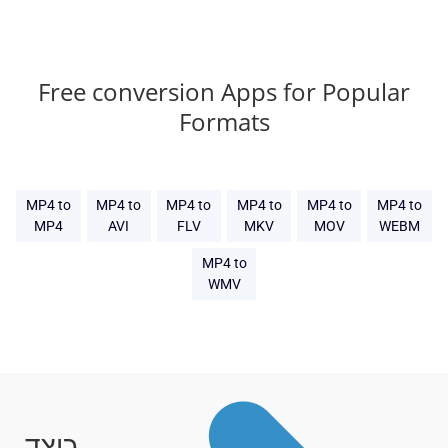
Free conversion Apps for Popular
Formats
MP4 to
MP4 to
MP4 to
MP4 to
MP4 to
MP4 to
MP4
AVI
FLV
MKV
MOV
WEBM
MP4 to
WMV
כיצד