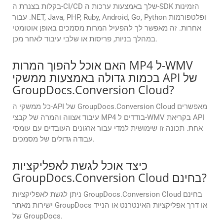
בקלות בצנרת ה-CI/CD שלך באמצעות ערכות ה-SDK הזמינות
עבור .NET, Java, PHP, Ruby, Android, Go, Python ופלטפורמות
אחרות. זה מאפשר לך להפעיל המרות מסמכים באופן אוטומטי
במהלך בניות, פריסות או שלבי עיבוד לאחר מכן.
האם אוכל להפוך המרות MP4 ל-WMV
בכמות גדולה באמצעות ממשקי API של
GroupDocs.Conversion Cloud?
כל ממשקי ה-API של GroupDocs.Conversion Cloud מאפשרים
עיבוד אצווה והמרה של קבצי MP4 בודדים ל-WMV בקריאת API
אחת. תכונה זו שימושית למדי עבור ארגונים העובדים עם עומסי
עבודה גדולים של מסמכים.
כיצד אוכל לגשת לאפליקציות
GroupDocs.Conversion Cloud בחינם?
ניתן לגשת לאפליקציות GroupDocs.Conversion Cloud בחינם
ישירות מאתר GroupDocs או דרך אפליקציות האינטרנט או הנייד
של GroupDocs.