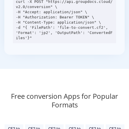
curl -X POST "https://api.groupdocs.cloud/
v2.0/conversion" \
-H "Accept: application/json" \
-H "Authorization: Bearer TOKEN" \
-H "Content-Type: application/json" \
-d "{ 'FilePath': 'file-to-convert.cf2',
'Format': 'jp2', 'OutputPath': 'ConvertedF
Free conversion Apps for Popular
Formats
CF2 to
CF2 to
CF2 to
CF2 to
CF2 to
CF2 to