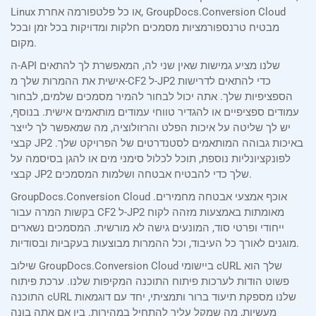
Linux או כל פלטפורמה אחרת, GroupDocs.Conversion Cloud
מבטיח טרנספורמציות מסמכים חלקות ומדויקות בכל זמן ובכל
מקום.
ה-API שלנו מציע גמישות שאין שני לה, המאפשרת לך להתאים
אישית את ההמרות שלך מ-CF2 ל-JP2 כדי להתאים לדרישות
הספציפיות שלך. אתה יכול לבחור להמיר מסמכים שלמים, לבחור
עמודים ספציפיים או להגדיר טווחי עמודים מותאמים אישית. בנוסף,
יש לך שליטה על איכות הפלט והרזולוציה, מה שמאפשר לך לייצר
קבצי JP2 באיכות גבוהה המותאמים לסטנדרטים של הפרויקט שלך.
לפונקציונליות נוספת, תוכל לכלול סימני מים או להגן בסיסמה על
קבצי JP2 שלך כדי להבטיח אבטחה ושלמות המסמכים.
GroupDocs.Conversion Cloud אוכף אמצעי אבטחה מחמירים.
בקשות המרה עבור CF2 ל-JP2 מאומתות באמצעות מזהה לקוח
ייחודי ופרטי סוד, המונעים גישה לא מורשית. המסמכים נשארים
מוגנים לאורך כל העיבוד, וכל ההמרות מבוצעות בעקביות ובסודיות.
שילוב GroupDocs.Conversion Cloud ביישומי cURL שלך הוא
פשוט הודות לערכות פיתוח התוכנה המקיפות שלנו. ערכת פיתוח
התוכנה cURL שלנו מספקת תיעוד ברור ותמציתי, יחד עם דוגמאות
מעשיות, מה שמקל עליך להתחיל במהירות. בין אם אתה בונה