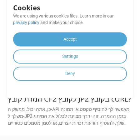
GroupDocs.Conversion Cloud מבטיח תהליך המרה מאובטח
Cookies
על ידי הצפנת נתונים במעבר ובמצב מנוחה, ועל ידי ביצוע
We are using various cookies files. Learn more in our
פרוטוקולי אבטחה סטנדרטיים בתעשייה.
privacy policy
and make your choice.
כיצד אוכל להמיר רק דפים ספציפיים או
Accept
טווח דפים מ-CF2 ל-JP2?
GroupDocs.Conversion Cloud מאפשר לך להגדיר טווחי דפים
Settings
מותאמים אישית להמרה. אתה יכול לבחור דפים ספציפיים
(לדוגמה, 1, 3, 5) או טווחי דפים (לדוגמה, 2-6) באמצעות הפרמטר
Deny
Pages בבקשת ה-API שלך.
האם אני יכול להוסיף סימן מים משלי בעת
המרת קובץ CF2 לקובץ JP2 בקובץ cURL?
כן, אתה יכול. ממשק ה-API מאפשר לך להוסיף טקסט או תמונה
משלך ל-JP2 בזמן ההמרה. זוהי דרך מצוינת לכלול את המיתוג
שלך, להוסיף הודעות זכויות יוצרים, או לסמן מסמכים כסודיים.