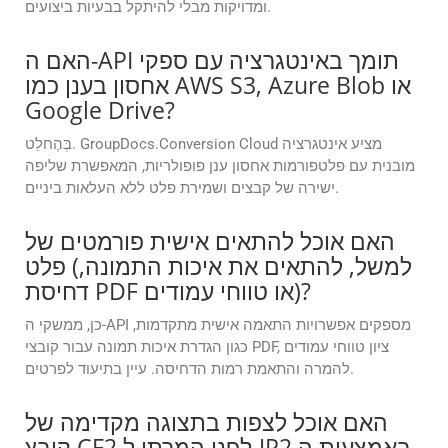
ומדויקות מבלי להיתקל בבעיות ביצועים.
האם ה-API תומך באינטגרציה עם ספקי
אחסון בענן כמו AWS S3, Azure Blob או
Google Drive?
בְּהֶחלֵט. GroupDocs.Conversion Cloud מציע אינטגרציה
מובנית עם פלטפורמות אחסון ענן פופולריות, המאפשרת שליפה
ישירה של קבצים ושמירת פלט ללא העלאות ביניים.
האם אוכל להתאים אישית פורמטים של
פלט (למשל, להתאים את איכות התמונה,
דחיסת PDF או טווחי עמודים)?
כן, ממשקי ה-API מספקים אפשרויות התאמה אישית מתקדמות,
כגון הגדרת איכות תמונה עבור קובצי PDF, ציון טווחי עמודים
להמרה והתאמת רמות הדחיסה. עיין בתיעוד לפרטים.
האם אוכל לצפות בתצוגה מקדימה של
קובץ CF2 לפני המרתו ל-JP2 באמצעות ה-