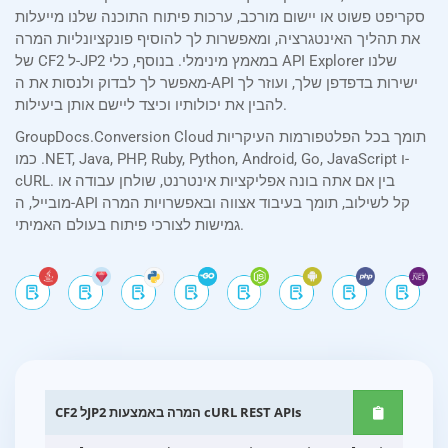
סקריפט פשוט או יישום מורכב, ערכות פיתוח התוכנה שלנו מייעלות
את תהליך האינטגרציה, ומאפשרות לך להוסיף פונקציונליות המרה
של CF2 ל-JP2 במאמץ מינימלי. בנוסף, כלי API Explorer שלנו
מאפשר לך לבדוק ולנסות את ה-API ישירות בדפדפן שלך, ועוזר לך
להבין את יכולותיו וכיצד ליישם אותן ביעילות.
GroupDocs.Conversion Cloud תומך בכל הפלטפורמות העיקריות
כמו .NET, Java, PHP, Ruby, Python, Android, Go, JavaScript ו-
cURL. בין אם אתה בונה אפליקציות אינטרנט, שולחן עבודה או
מובייל, ה-API קל לשילוב, תומך בעיבוד אצווה ובאפשרויות המרה
גמישות לצורכי פיתוח בעולם האמיתי.
CF2 לJP2 המרה באמצעות cURL REST APIs