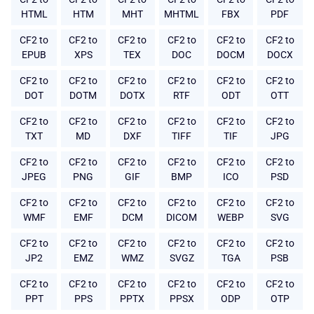
HTML
HTM
MHT
MHTML
FBX
PDF
CF2 to
CF2 to
CF2 to
CF2 to
CF2 to
CF2 to
EPUB
XPS
TEX
DOC
DOCM
DOCX
CF2 to
CF2 to
CF2 to
CF2 to
CF2 to
CF2 to
DOT
DOTM
DOTX
RTF
ODT
OTT
CF2 to
CF2 to
CF2 to
CF2 to
CF2 to
CF2 to
TXT
MD
DXF
TIFF
TIF
JPG
CF2 to
CF2 to
CF2 to
CF2 to
CF2 to
CF2 to
JPEG
PNG
GIF
BMP
ICO
PSD
CF2 to
CF2 to
CF2 to
CF2 to
CF2 to
CF2 to
WMF
EMF
DCM
DICOM
WEBP
SVG
CF2 to
CF2 to
CF2 to
CF2 to
CF2 to
CF2 to
JP2
EMZ
WMZ
SVGZ
TGA
PSB
CF2 to
CF2 to
CF2 to
CF2 to
CF2 to
CF2 to
PPT
PPS
PPTX
PPSX
ODP
OTP