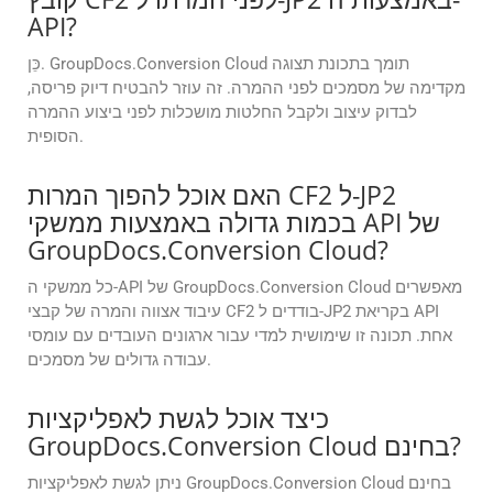
API?
כֵּן. GroupDocs.Conversion Cloud תומך בתכונת תצוגה
מקדימה של מסמכים לפני ההמרה. זה עוזר להבטיח דיוק פריסה,
לבדוק עיצוב ולקבל החלטות מושכלות לפני ביצוע ההמרה
הסופית.
האם אוכל להפוך המרות CF2 ל-JP2
בכמות גדולה באמצעות ממשקי API של
GroupDocs.Conversion Cloud?
כל ממשקי ה-API של GroupDocs.Conversion Cloud מאפשרים
עיבוד אצווה והמרה של קבצי CF2 בודדים ל-JP2 בקריאת API
אחת. תכונה זו שימושית למדי עבור ארגונים העובדים עם עומסי
עבודה גדולים של מסמכים.
כיצד אוכל לגשת לאפליקציות
GroupDocs.Conversion Cloud בחינם?
ניתן לגשת לאפליקציות GroupDocs.Conversion Cloud בחינם