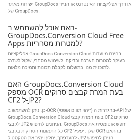
ישירות מאתר GroupDocs או דרך אפליקציות האינטרנט או הנייד
של GroupDocs.
האם אוכל להשתמש ב-
GroupDocs.Conversion Cloud Free
Apps למטרות מסחריות?
אפליקציות GroupDocs.Conversion Cloud בחינם מיועדות
בעיקר למטרות הערכה ובדיקה. לשימוש מסחרי, שקול לשדרג
לתוכנית מנוי בתשלום לקבלת תכונות ותמיכה מלאות.
האם GroupDocs.Conversion Cloud
מספק OCR בעת המרת קבצים סרוקים
CF2 ל-JP2?
כן. ניתן להשתמש ב-OCR (זיהוי תווים אופטי) בהגדרות ה-API של
GroupDocs.Conversion Cloud בעת המרת קבצי CF2 סרוקים
לקבצי JP2 הניתנים לחיפוש. GroupDocs יחפש אוטומטית את
כל התמונות הסרוקות בקבצי CF2 שלך, יפעיל OCR בהתאם
להעדפתך, יחלץ וימיר את הטקסט ל-JP2 הניתן לחיפוש.