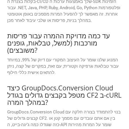
בקלות בצנרת ה-CI/CD שלך באמצעות ערכות ה-SDK הזמינות
עבור .NET, Java, PHP, Ruby, Android, Go, Python ופלטפורמות
אחרות. זה מאפשר לך להפעיל המרות מסמכים באופן אוטומטי
במהלך בניות, פריסות או שלבי עיבוד לאחר מכן.
עד כמה מדויקת ההמרה עבור פריסות
מורכבות (למשל, טבלאות, גופנים
משובצים)?
המנוע שלנו שומר על העיצוב המקורי עם דיוק של 99%, במיוחד
עבור טבלאות וגרפיקה וקטורית; עם זאת, במקרים של קצה, ניתן
להתאים אישית כללי חילוף.
כיצד GroupDocs.Conversion Cloud
מטפל בקבצים גדולים בגודל CF2 ב-cURL
במהלך המרה?
GroupDocs.Conversion Cloud בנוי להתמודד בצורה חלקה עם
קבצים גדולים של CF2. בין אם אתם עובדים עם מסמך קטן או
כזה שגודלו כמה ג’יגה-בייט, ה-API שומר על המרות מהירות