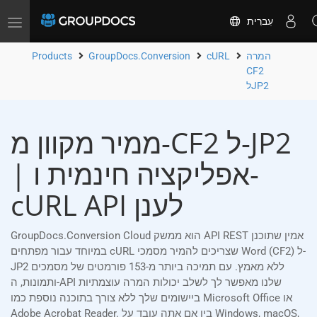
עִברִית
Toggle
navigation
המרה
cURL
GroupDocs.Conversion
Products
CF2
לJP2
ממיר מקוון מ-CF2 ל-JP2
| אפליקציה חינמית ו-
cURL API לענן
GroupDocs.Conversion Cloud הוא ממשק API REST אמין שתוכנן
במיוחד עבור מפתחים cURL שצריכים להמיר מסמכי Word (CF2) ל-
JP2 ללא מאמץ. עם תמיכה ביותר מ-153 פורמטים של מסמכים
ותמונות, ה-API שלנו מאפשר לך לשלב יכולות המרה עוצמתיות
ביישומים שלך ללא צורך בתוכנה נוספת כמו Microsoft Office או
Adobe Acrobat Reader. בין אם אתה עובד על Windows, macOS,