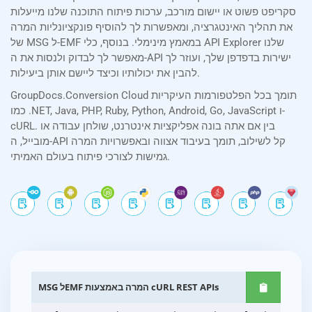
סקריפט פשוט או יישום מורכב, ערכות פיתוח התוכנה שלנו מייעלות
את תהליך האינטגרציה, ומאפשרות לך להוסיף פונקציונליות המרה
של MSG ל-EMF במאמץ מינימלי. בנוסף, כלי API Explorer שלנו
מאפשר לך לבדוק ולנסות את ה-API ישירות בדפדפן שלך, ועוזר לך
להבין את יכולותיו וכיצד ליישם אותן ביעילות.
GroupDocs.Conversion Cloud תומך בכל הפלטפורמות העיקריות
כמו .NET, Java, PHP, Ruby, Python, Android, Go, JavaScript ו-
cURL. בין אם אתה בונה אפליקציות אינטרנט, שולחן עבודה או
מובייל, ה-API קל לשילוב, תומך בעיבוד אצווה ובאפשרויות המרה
גמישות לצורכי פיתוח בעולם האמיתי.
MSG לEMF המרה באמצעות cURL REST APIs