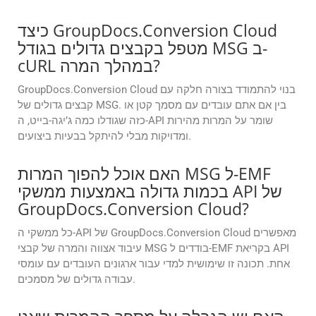
כיצד GroupDocs.Conversion Cloud
מטפל בקבצים גדולים בגודל MSG ב-
cURL במהלך המרה?
GroupDocs.Conversion Cloud בנוי להתמודד בצורה חלקה עם
קבצים גדולים של MSG. בין אם אתם עובדים עם מסמך קטן או
כזה שגודלו כמה ג’יגה-בייט, ה-API שומר על המרות מהירות
ומדויקות מבלי להיתקל בבעיות ביצועים.
האם אוכל להפוך המרות MSG ל-EMF
בכמות גדולה באמצעות ממשקי API של
GroupDocs.Conversion Cloud?
כל ממשקי ה-API של GroupDocs.Conversion Cloud מאפשרים
עיבוד אצווה והמרה של קבצי MSG בודדים ל-EMF בקריאת API
אחת. תכונה זו שימושית למדי עבור ארגונים העובדים עם עומסי
עבודה גדולים של מסמכים.