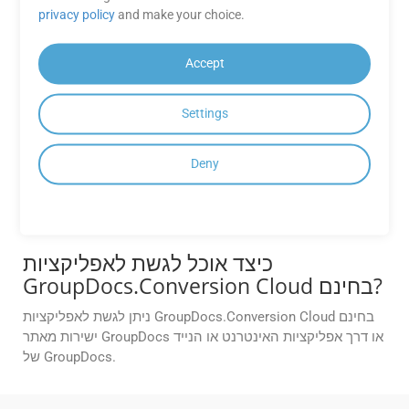
להמרה והתאמת רמות הדחיסה. עיין בתיעוד לפרטים.
privacy policy
and make your choice.
האם GroupDocs.Conversion Cloud
Accept
מספק OCR בעת המרת קבצים סרוקים
MSG ל-EMF?
Settings
כן. ניתן להשתמש ב-OCR (זיהוי תווים אופטי) בהגדרות ה-API של
GroupDocs.Conversion Cloud בעת המרת קבצי MSG סרוקים
Deny
לקבצי EMF הניתנים לחיפוש. GroupDocs יחפש אוטומטית את
כל התמונות הסרוקות בקבצי MSG שלך, יפעיל OCR בהתאם
להעדפתך, יחלץ וימיר את הטקסט ל-EMF הניתן לחיפוש.
כיצד אוכל לגשת לאפליקציות
GroupDocs.Conversion Cloud בחינם?
ניתן לגשת לאפליקציות GroupDocs.Conversion Cloud בחינם
ישירות מאתר GroupDocs או דרך אפליקציות האינטרנט או הנייד
של GroupDocs.