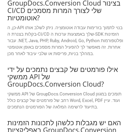
GroupDocs.Conversion Cloud בצינור
CI/CD שלי לצורך המרות מסמכים
אוטומטיות?
כן, ה-API בנוי לתמוך בזרימות עבודה אוטומציה. ניתן לשלב אותו
בקלות בצנרת ה-CI/CD שלך באמצעות ערכות ה-SDK הזמינות
עבור .NET, Java, PHP, Ruby, Android, Go, Python ופלטפורמות
אחרות. זה מאפשר לך להפעיל המרות מסמכים באופן אוטומטי
במהלך בניות, פריסות או שלבי עיבוד לאחר מכן.
אילו פורמטים של קבצים נתמכים על ידי
ממשקי API של
GroupDocs.Conversion Cloud?
ממשקי API של GroupDocs.Conversion Cloud תומכים במגוון
רחב של פורמטים של קבצים כולל Word, Excel, PDF ועוד. עיין
בתיעוד לרשימה המלאה של הפורמטים הנתמכים.
האם יש מגבלות כלשהן לתכונות הזמינות
באפליקציות GroupDocs.Conversion