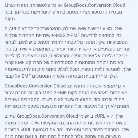
Linux או כל פלטפורמה אחרת, GroupDocs.Conversion Cloud
מבטיח טרנספורמציות מסמכים חלקות ומדויקות בכל זמן ובכל
מקום.
ה-API שלנו מציע גמישות שאין שני לה, המאפשרת לך להתאים
אישית את ההמרות שלך מ-MSG ל-EMF כדי להתאים לדרישות
הספציפיות שלך. אתה יכול לבחור להמיר מסמכים שלמים, לבחור
עמודים ספציפיים או להגדיר טווחי עמודים מותאמים אישית. בנוסף,
יש לך שליטה על איכות הפלט והרזולוציה, מה שמאפשר לך לייצר
קבצי EMF באיכות גבוהה המותאמים לסטנדרטים של הפרויקט
שלך. לפונקציונליות נוספת, תוכל לכלול סימני מים או להגן בסיסמה
על קבצי EMF שלך כדי להבטיח אבטחה ושלמות המסמכים.
GroupDocs.Conversion Cloud אוכף אמצעי אבטחה מחמירים.
בקשות המרה עבור MSG ל-EMF מאומתות באמצעות מזהה לקוח
ייחודי ופרטי סוד, המונעים גישה לא מורשית. המסמכים נשארים
מוגנים לאורך כל העיבוד, וכל ההמרות מבוצעות בעקביות ובסודיות.
שילוב GroupDocs.Conversion Cloud ביישומי cURL שלך הוא
פשוט הודות לערכות פיתוח התוכנה המקיפות שלנו. ערכת פיתוח
התוכנה cURL שלנו מספקת תיעוד ברור ותמציתי, יחד עם דוגמאות
מעשיות, מה שמקל עליך להתחיל במהירות. בין אם אתה בונה