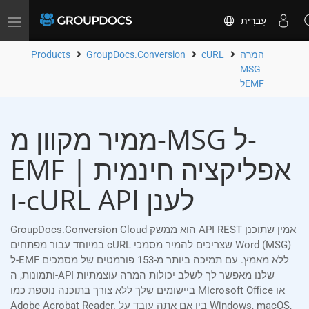
עִברִית
Toggle
navigation
המרה
cURL
GroupDocs.Conversion
Products
MSG
לEMF
ממיר מקוון מ-MSG ל-
EMF | אפליקציה חינמית
ו-cURL API לענן
GroupDocs.Conversion Cloud הוא ממשק API REST אמין שתוכנן
במיוחד עבור מפתחים cURL שצריכים להמיר מסמכי Word (MSG)
ל-EMF ללא מאמץ. עם תמיכה ביותר מ-153 פורמטים של מסמכים
ותמונות, ה-API שלנו מאפשר לך לשלב יכולות המרה עוצמתיות
ביישומים שלך ללא צורך בתוכנה נוספת כמו Microsoft Office או
Adobe Acrobat Reader. בין אם אתה עובד על Windows, macOS,