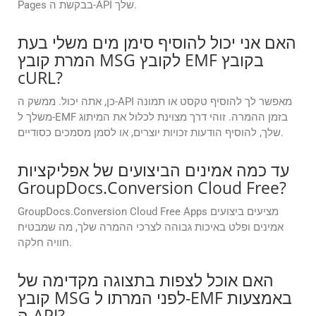
Pages בבקשת ה-API שלך.
האם אני יכול להוסיף סימן מים משלי בעת
המרת קובץ MSG לקובץ EMF בקובץ
cURL?
כן, אתה יכול. ממשק ה-API מאפשר לך להוסיף טקסט או תמונה
משלך ל-EMF בזמן ההמרה. זוהי דרך מצוינת לכלול את המיתוג
שלך, להוסיף הודעות זכויות יוצרים, או לסמן מסמכים כסודיים.
עד כמה אמינים הביצועים של אפליקציות
GroupDocs.Conversion Cloud Free?
GroupDocs.Conversion Cloud Free Apps מציעים ביצועים
אמינים ופלט באיכות גבוהה לצרכי ההמרה שלך, מה שמבטיח
חוויה חלקה.
האם אוכל לצפות בתצוגה מקדימה של
קובץ MSG לפני המרתו ל-EMF באמצעות
ה-API?