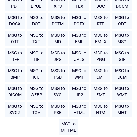
PDF
EPUB
XPS
TEX
DOC
DOCM
MSG to
MSG to
MSG to
MSG to
MSG to
MSG to
DOCX
DOT
DOTM
DOTX
RTF
ODT
MSG to
MSG to
MSG to
MSG to
MSG to
MSG to
OTT
TXT
MD
EML
EMLX
MSG
MSG to
MSG to
MSG to
MSG to
MSG to
MSG to
TIFF
TIF
JPG
JPEG
PNG
GIF
MSG to
MSG to
MSG to
MSG to
MSG to
MSG to
BMP
ICO
PSD
WMF
EMF
DCM
MSG to
MSG to
MSG to
MSG to
MSG to
MSG to
DICOM
WEBP
SVG
JP2
EMZ
WMZ
MSG to
MSG to
MSG to
MSG to
MSG to
MSG to
SVGZ
TGA
PSB
HTML
HTM
MHT
MSG to
MHTML