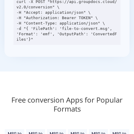
curl -X POST "https://api.groupdocs.cloud/
v2.0/conversion" \
-H "Accept: application/json" \
-H "Authorization: Bearer TOKEN" \
-H "Content-Type: application/json" \
-d "{ 'FilePath': 'file-to-convert.msg',
'Format': 'emf', 'OutputPath': 'ConvertedF
Free conversion Apps for Popular
Formats
MSG to
MSG to
MSG to
MSG to
MSG to
MSG to