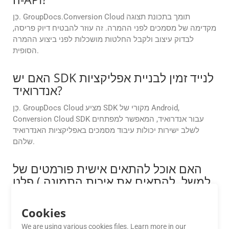
כֵּן. GroupDocs.Conversion Cloud תומך בתכונת תצוגה
מקדימה של מסמכים לפני ההמרה. זה עוזר להבטיח דיוק פריסה,
לבדוק עיצוב ולקבל החלטות מושכלות לפני ביצוע ההמרה
הסופית.
האם יש SDK לנייד זמין לבניית אפליקציות
אנדרואיד?
כֵּן. GroupDocs Cloud מציע SDK מקורי של Android,
Conversion Cloud SDK עבור אנדרואיד, המאפשר למפתחים
לשלב ישירות יכולות עיבוד מסמכים באפליקציות האנדרואיד
שלהם.
האם אוכל להתאים אישית פורמטים של
פלט (למשל, להתאים את איכות התמונה,
דחיסת PDF או טווחי עמודים)?
Cookies
כן, ממשקי ה-API מספקים אפשרויות התאמה אישית מתקדמות,
כגון הגדרת איכות תמונה עבור קובצי PDF, ציון טווחי עמודים
We are using various cookies files. Learn more in our