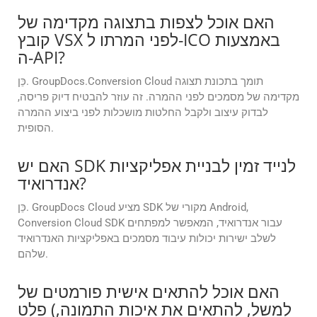
האם אוכל לצפות בתצוגה מקדימה של
קובץ VSX לפני המרתו ל-ICO באמצעות
ה-API?
כֵּן. GroupDocs.Conversion Cloud תומך בתכונת תצוגה
מקדימה של מסמכים לפני ההמרה. זה עוזר להבטיח דיוק פריסה,
לבדוק עיצוב ולקבל החלטות מושכלות לפני ביצוע ההמרה
הסופית.
האם יש SDK לנייד זמין לבניית אפליקציות
אנדרואיד?
כֵּן. GroupDocs Cloud מציע SDK מקורי של Android,
Conversion Cloud SDK עבור אנדרואיד, המאפשר למפתחים
לשלב ישירות יכולות עיבוד מסמכים באפליקציות האנדרואיד
שלהם.
האם אוכל להתאים אישית פורמטים של
פלט (למשל, להתאים את איכות התמונה,