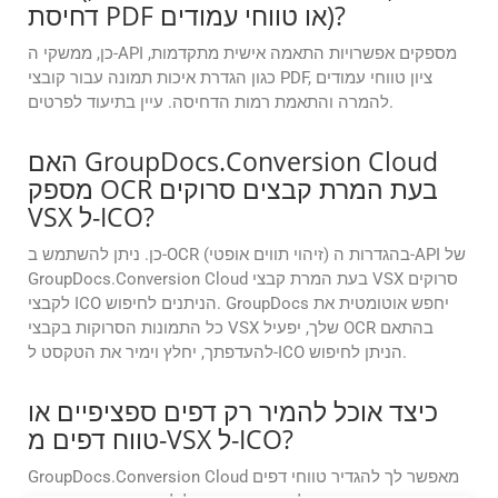
דחיסת PDF או טווחי עמודים)?
כן, ממשקי ה-API מספקים אפשרויות התאמה אישית מתקדמות,
כגון הגדרת איכות תמונה עבור קובצי PDF, ציון טווחי עמודים
להמרה והתאמת רמות הדחיסה. עיין בתיעוד לפרטים.
האם GroupDocs.Conversion Cloud
מספק OCR בעת המרת קבצים סרוקים
VSX ל-ICO?
כן. ניתן להשתמש ב-OCR (זיהוי תווים אופטי) בהגדרות ה-API של
GroupDocs.Conversion Cloud בעת המרת קבצי VSX סרוקים
לקבצי ICO הניתנים לחיפוש. GroupDocs יחפש אוטומטית את
כל התמונות הסרוקות בקבצי VSX שלך, יפעיל OCR בהתאם
להעדפתך, יחלץ וימיר את הטקסט ל-ICO הניתן לחיפוש.
כיצד אוכל להמיר רק דפים ספציפיים או
טווח דפים מ-VSX ל-ICO?
GroupDocs.Conversion Cloud מאפשר לך להגדיר טווחי דפים