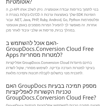
אוטומטיות?
כן, ה-API בנוי לתמוך בזרימות עבודה אוטומציה. ניתן לשלב אותו
בקלות בצנרת ה-CI/CD שלך באמצעות ערכות ה-SDK הזמינות
עבור .NET, Java, PHP, Ruby, Android, Go, Python ופלטפורמות
אחרות. זה מאפשר לך להפעיל המרות מסמכים באופן אוטומטי
במהלך בניות, פריסות או שלבי עיבוד לאחר מכן.
האם אוכל להשתמש ב-
GroupDocs.Conversion Cloud Free
Apps למטרות מסחריות?
אפליקציות GroupDocs.Conversion Cloud בחינם מיועדות
בעיקר למטרות הערכה ובדיקה. לשימוש מסחרי, שקול לשדרג
לתוכנית מנוי בתשלום לקבלת תכונות ותמיכה מלאות.
האם GroupDocs מספק תמיכה בבעיות
טכניות הקשורות לאפליקציות
GroupDocs.Conversion Cloud Free?
GroupDocs מציעה תמיכה טכנית למשתמשי אפליקציות חינמיות