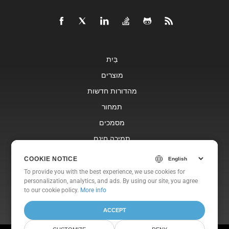
בַּיִת
מוצרים
מהדורות חדשות
תמחור
מסמכים
תמיכה חינם
בלוג
COOKIE NOTICE
COOKIE NOTICE
אתרי אינטרנט
To provide you with the best experience, we use cookies for
To provide you with the best experience, we use cookies for
personalization, analytics, and ads. By using our site, you agree
personalization, analytics, and ads. By using our site, you agree
אוֹדוֹת
to
to our cookie policy.
our cookie policy
.
More info
ACCEPT
ACCEPT