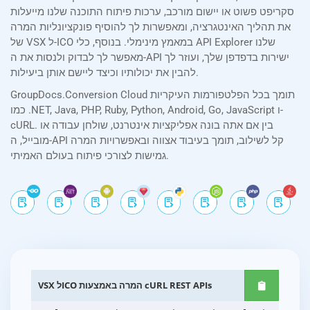
סקריפט פשוט או יישום מורכב, ערכות פיתוח התוכנה שלנו מייעלות
את תהליך האינטגרציה, ומאפשרות לך להוסיף פונקציונליות המרה
של VSX ל-ICO במאמץ מינימלי. בנוסף, כלי API Explorer שלנו
מאפשר לך לבדוק ולנסות את ה-API ישירות בדפדפן שלך, ועוזר לך
להבין את יכולותיו וכיצד ליישם אותן ביעילות.
GroupDocs.Conversion Cloud תומך בכל הפלטפורמות העיקריות
כמו .NET, Java, PHP, Ruby, Python, Android, Go, JavaScript ו-
cURL. בין אם אתה בונה אפליקציות אינטרנט, שולחן עבודה או
מובייל, ה-API קל לשילוב, תומך בעיבוד אצווה ובאפשרויות המרה
גמישות לצורכי פיתוח בעולם האמיתי.
VSX לICO המרה באמצעות cURL REST APIs