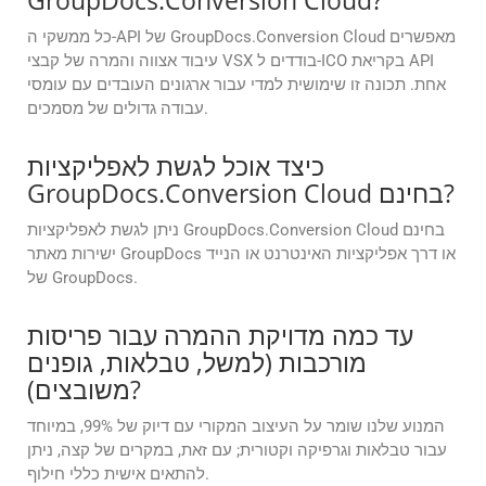
GroupDocs.Conversion Cloud?
כל ממשקי ה-API של GroupDocs.Conversion Cloud מאפשרים
עיבוד אצווה והמרה של קבצי VSX בודדים ל-ICO בקריאת API
אחת. תכונה זו שימושית למדי עבור ארגונים העובדים עם עומסי
עבודה גדולים של מסמכים.
כיצד אוכל לגשת לאפליקציות
GroupDocs.Conversion Cloud בחינם?
ניתן לגשת לאפליקציות GroupDocs.Conversion Cloud בחינם
ישירות מאתר GroupDocs או דרך אפליקציות האינטרנט או הנייד
של GroupDocs.
עד כמה מדויקת ההמרה עבור פריסות
מורכבות (למשל, טבלאות, גופנים
משובצים)?
המנוע שלנו שומר על העיצוב המקורי עם דיוק של 99%, במיוחד
עבור טבלאות וגרפיקה וקטורית; עם זאת, במקרים של קצה, ניתן
להתאים אישית כללי חילוף.