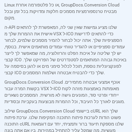
Linux או כל פלטפורמה אחרת, GroupDocs.Conversion Cloud
מבטיח טרנספורמציות מסמכים חלקות ומדויקות בכל זמן ובכל
מקום.
ה-API שלנו מציע גמישות שאין שני לה, המאפשרת לך להתאים
אישית את ההמרות שלך מ-VSX ל-ICO כדי להתאים לדרישות
הספציפיות שלך. אתה יכול לבחור להמיר מסמכים שלמים, לבחור
עמודים ספציפיים או להגדיר טווחי עמודים מותאמים אישית. בנוסף,
יש לך שליטה על איכות הפלט והרזולוציה, מה שמאפשר לך לייצר
קבצי ICO באיכות גבוהה המותאמים לסטנדרטים של הפרויקט שלך.
לפונקציונליות נוספת, תוכל לכלול סימני מים או להגן בסיסמה על
קבצי ICO שלך כדי להבטיח אבטחה ושלמות המסמכים.
GroupDocs.Conversion Cloud אוכף אמצעי אבטחה מחמירים.
בקשות המרה עבור VSX ל-ICO מאומתות באמצעות מזהה לקוח
ייחודי ופרטי סוד, המונעים גישה לא מורשית. המסמכים נשארים
מוגנים לאורך כל העיבוד, וכל ההמרות מבוצעות בעקביות ובסודיות.
שילוב GroupDocs.Conversion Cloud ביישומי cURL שלך הוא
פשוט הודות לערכות פיתוח התוכנה המקיפות שלנו. ערכת פיתוח
התוכנה cURL שלנו מספקת תיעוד ברור ותמציתי, יחד עם דוגמאות
מעשיות, מה שמקל עליך להתחיל במהירות. בין אם אתה בונה