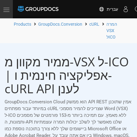
עִברִית
Toggle
navigation
המרה
cURL
GroupDocs.Conversion
Products
VSX
לICO
ממיר מקוון מ-VSX ל-ICO
| אפליקציה חינמית ו-
cURL API לענן
GroupDocs.Conversion Cloud הוא ממשק API REST אמין שתוכנן
במיוחד עבור מפתחים cURL שצריכים להמיר מסמכי Word (VSX)
ל-ICO ללא מאמץ. עם תמיכה ביותר מ-153 פורמטים של מסמכים
ותמונות, ה-API שלנו מאפשר לך לשלב יכולות המרה עוצמתיות
ביישומים שלך ללא צורך בתוכנה נוספת כמו Microsoft Office או
Adobe Acrobat Reader. בין אם אתה עובד על Windows, macOS,