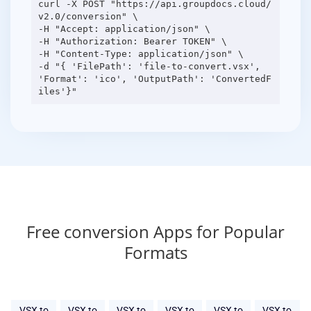
curl -X POST "https://api.groupdocs.cloud/
v2.0/conversion" \
-H "Accept: application/json" \
-H "Authorization: Bearer TOKEN" \
-H "Content-Type: application/json" \
-d "{ 'FilePath': 'file-to-convert.vsx',
'Format': 'ico', 'OutputPath': 'ConvertedF
Free conversion Apps for Popular
Formats
VSX to
VSX to
VSX to
VSX to
VSX to
VSX to