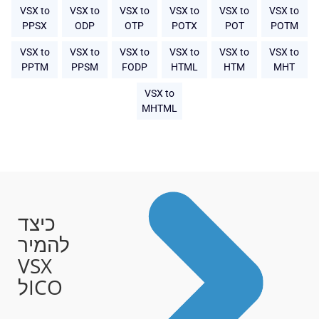
VSX to
VSX to
VSX to
VSX to
VSX to
VSX to
PPSX
ODP
OTP
POTX
POT
POTM
VSX to
VSX to
VSX to
VSX to
VSX to
VSX to
PPTM
PPSM
FODP
HTML
HTM
MHT
VSX to
MHTML
כיצד
להמיר
VSX
לICO