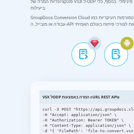
פונקציונליות המרה של VSX ל-ODP במאמץ מינימלי. בנוסף, כלי API Explorer שלנו מאפשר לך לבדוק ולנסות את ה-API ישירות בדפדפן שלך, ועוזר לך להבין את יכולותיו וכיצד ליישם אותן
ביעילות.
GroupDocs.Conversion Cloud תומך בכל הפלטפורמות העיקריות כמו .NET, Java, PHP, Ruby, Python, Android, Go, JavaScript ו-cURL. בין אם אתה בונה אפליקציות אינטרנט, שולחן
VSX לODP המרה באמצעות cURL REST APIs
curl -X POST "https://api.groupdocs.cl
-H "Accept: application/json" \

-H "Authorization: Bearer TOKEN" \

-H "Content-Type: application/json" \
