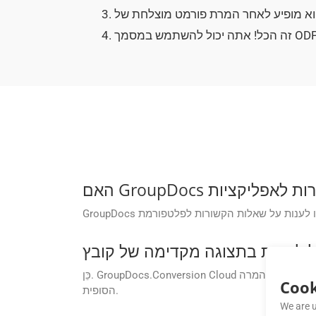
כֵּן. GroupDocs.Conversion Cloud תומך בתכונת תצוגה מקדימה של מסמכים לפני ההמרה. זה עוזר להבטיח דיוק פריסה, לבדוק עיצוב ולקבל החלטות מושכלות לפני ביצוע ההמרה
Cook
הסופית.
We are u