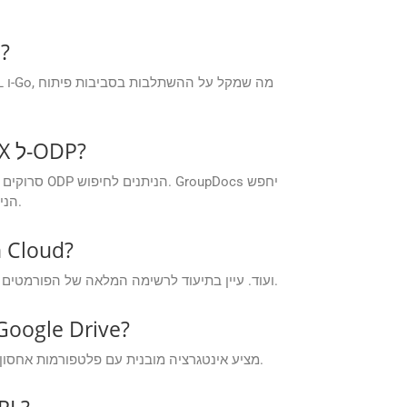
האם
האם GroupDocs.Conversion Cloud מספק OCR בעת המרת קבצים סרוקים VSX ל-ODP?
אוטומטית את כל התמונות הסרוקות בקבצי VSX שלך, יפעיל OCR בהתאם להעדפתך, יחלץ וימיר את הטקסט ל-ODP הניתן לחיפוש.
אילו פורמטים של קבצ
ממשקי API של GroupDocs.Conversion Cloud תומכים במגוון רחב של פורמטים של קבצים כולל Word, Excel, PDF ועוד. עיין בתיעוד לרשימה המלאה של הפורמטים הנתמכים.
האם ה-API תומך באינטגרציה עם ספקי אחסון בענן כמו AWS S3, Azure Blob או  Drive
בְּהֶחלֵט. GroupDocs.Conversion Cloud מציע אינטגרציה מובנית עם פלטפורמות אחסון ענן פופולריות, המאפשרת שליפה ישירה של קבצים ושמירת פלט ללא העלאות ביניים.