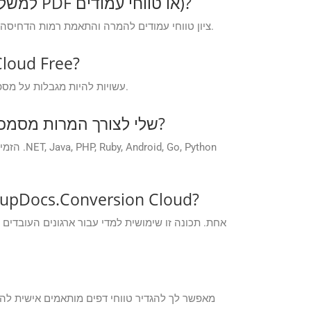
האם אוכל להתאים אישית פורמטים של פלט (למשל, להתאים את איכות התמונה, דחיסת PDF או טווחי עמודים)?
כן, ממשקי ה-API מספקים אפשרויות התאמה אישית מתקדמות, כגון הגדרת איכות תמונה עבור קובצי PDF, ציון טווחי עמודים להמרה והתאמת רמות הדחיסה. עיין בתיעוד לפרטים.
האם יש מגבלות כלשהן לתכו
לאפליקציות GroupDocs.Conversion Cloud Free עשויות להיות מגבלות על מספר ההמרות, גודל הקובץ או פורמטי הפלט בהשוואה לתוכניות המנוי בתשלום.
האם ניתן לשלב את GroupDocs.Conversion Cloud בצינור CI/CD שלי לצורך המרות מסמכים אוטומטיות?
האם אוכל להפוך המרות VSX ל-ODP בכמות גדולה באמצעות ממשקי API של onversion Cloud