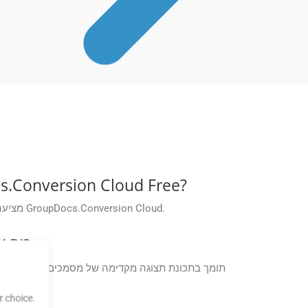
האם GroupDocs מספק תמיכה בבעיות טכניות הקשורות לאפליקציות d Free
GroupDocs מציעה תמיכה טכנית למשתמשי אפליקציות חינמיות כדי לסייע בפתרון בעיות או לענות על שאלות הקשורות לפלטפורמת GroupDocs.Conversion Cloud.
האם אוכל לצפות בתצוגה מקדימה של קובץ VSX לפני המרתו ל-ODP באמ
 choice.