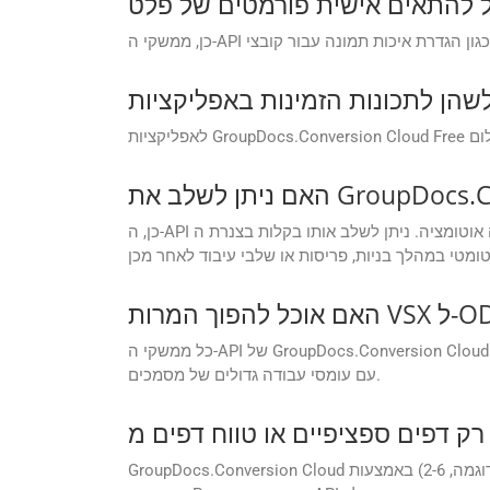
כן, ה-API בנוי לתמוך בזרימות עבודה אוטומציה. ניתן לשלב אותו בקלות בצנרת ה-CI/CD שלך באמצעות ערכות ה-SDK הזמינות עבור .NET, Java, PHP, Ruby, Android, Go, Python
כל ממשקי ה-API של GroupDocs.Conversion Cloud מאפשרים עיבוד אצווה והמרה של קבצי VSX בודדים ל-ODP בקריאת API אחת. תכונה זו שימושית למדי עבור ארגונים העובדים
עם עומסי עבודה גדולים של מסמכים.
GroupDocs.Conversion Cloud מאפשר לך להגדיר טווחי דפים מותאמים אישית להמרה. אתה יכול לבחור דפים ספציפיים (לדוגמה, 1, 3, 5) או טווחי דפים (לדוגמה, 2-6) באמצעות