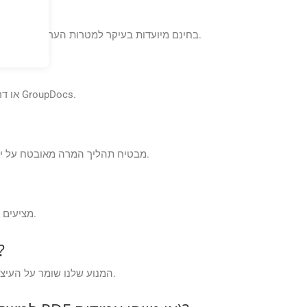
האם אוכל להשתמש ב-GroupDocs.Conversion Cloud Free Apps למטרות מסחריות?
אפליקציות GroupDocs.Conversion Cloud בחינם מיועדות בעיקר למטרות הערכה ובדיקה. לשימוש מסחרי, שקול לשדרג לתוכנית מנוי בתשלום לקבלת תכונות ותמיכה מלאות.
ניתן לגשת לאפליקציות GroupDocs.Conversion Cloud בחינם ישירות מאתר GroupDocs או דרך אפליקציות האינטרנט או הנייד של GroupDocs.
GroupDocs.Conversion Cloud מבטיח תהליך המרה מאובטח על ידי הצפנת נתונים במעבר ובמצב מנוחה, ועל ידי ביצוע פרוטוקולי אבטחה סטנדרטיים בתעשייה.
GroupDocs.Conversion Cloud Free Apps מציעים ביצועים אמינים ופלט באיכות גבוהה לצרכי ההמרה שלך, מה שמבטיח חוויה חלקה.
עד כמה מדויקת ההמרה עבור פריסות מורכבות (למשל, טבל
המנוע שלנו שומר על העיצוב המקורי עם דיוק של 99%, במיוחד עבור טבלאות וגרפיקה וקטורית; עם זאת, במקרים של קצה, ניתן להתאים אישית כללי חילוף.