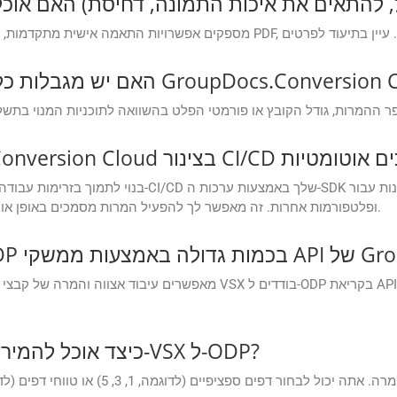
נות הזמינות באפליקציות GroupDocs.Conversion Cloud Free?
ופלטפורמות אחרות. זה מאפשר לך להפעיל המרות מסמכים באופן אוטומטי במהלך בניות, פריסות או שלבי עיבוד לאחר מכן.
GroupDocs.C?
כיצד אוכל להמיר רק דפים ספציפיים או טווח דפים מ-VSX ל-ODP?