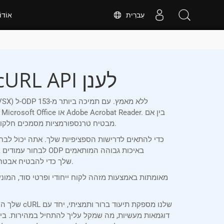
עִברִית
אוֹדו
ממיר מקוון מ-VSX ל-ODP | אפליקציה חינמית ו-cURL API לענן
אתה עובד על Windows, macOS, Linux או כל פלטפורמה אחרת, GroupDocs.Conversion Cloud מבטיח טרנספורמציות מסמכים חלקות ומדויקות בכל זמן ובכל מקום.
לבחור עמודים ספצי
לסטנדרטים של הפרויקט שלך. לפונקציונליות נוספת, תוכל לכלול סימני מים או להגן בסיסמה על קבצי ODP שלך כדי להבטיח אבטחה ושלמות המסמכים.
דוגמאות מעשיות, מה שמקל עליך להתחיל במהירות. בין