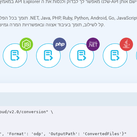
עבודה או מובייל, ה-API קל לשילוב, תומך בעיבוד אצווה ובאפשרויות המרה גמישות לצורכי פיתוח בעולם האמיתי.
oud/v2.0/conversion" \
