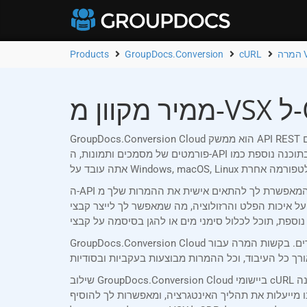
Products
GroupDocs.Conversion
cURL
GroupDocs.Conversion Cloud הוא ממשק API REST אמין שתוכנן במיוחד עבור מפתחים cURL שצריכים להמיר מסמכי Word (VSX) ל-ODP ללא מאמץ. עם תמיכה ביותר מ-153
פורמטים של מסמכים ותמונות, ה-API שלנו מאפשר לך לשלב יכולות המרה עוצמתיות ביישומים שלך ללא צורך בתוכנה נוספת כמו Microsoft Office או Adobe Acrobat Reader. בין אם
ה-API שלנו מציע גמישות שאין שני לה, המאפשרת לך להתאים אישית את ההמרות שלך מ-VSX ל-ODP כדי להתאים לדרישות הספציפיות שלך. אתה יכול לבחור להמיר מסמכים שלמים,
הרזולוציה, מה שמאפשר לך לייצר קבצי ODP באיכות גבוהה המותאמים
GroupDocs.Conversion Cloud אוכף אמצעי אבטחה מחמירים. בקשות המרה עבור VSX ל-ODP מאומתות באמצעות מזהה לקוח ייחודי ופרטי סוד, המונעים גישה לא מורשית. המסמכים
שילוב GroupDocs.Conversion Cloud ביישומי cURL שלך הוא פשוט הודות לערכות פיתוח התוכנה המקיפות שלנו. ערכת פיתוח התוכנה cURL שלנו מספקת תיעוד ברור ותמציתי, יחד עם
 מייעלות את תהליך האינטגרציה, ומאפשרות לך להוסיף