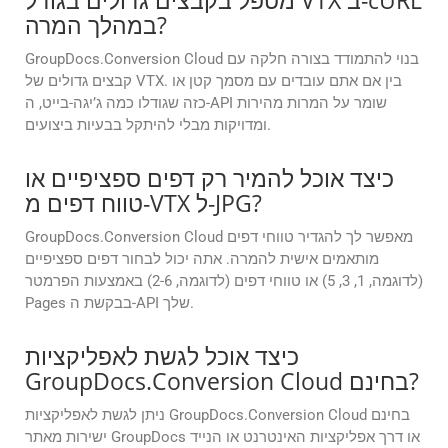
מטפל בקבצים גדולים בגודל VTX ב-cURL
במהלך המרה?
GroupDocs.Conversion Cloud בנוי להתמודד בצורה חלקה עם
קבצים גדולים של VTX. בין אם אתם עובדים עם מסמך קטן או
כזה שגודלו כמה ג’יגה-בייט, ה-API שומר על המרות מהירות
ומדויקות מבלי להיתקל בבעיות ביצועים.
כיצד אוכל להמיר רק דפים ספציפיים או
טווח דפים מ-VTX ל-JPG?
GroupDocs.Conversion Cloud מאפשר לך להגדיר טווחי דפים
מותאמים אישית להמרה. אתה יכול לבחור דפים ספציפיים
(לדוגמה, 1, 3, 5) או טווחי דפים (לדוגמה, 2-6) באמצעות הפרמטר
Pages בבקשת ה-API שלך.
כיצד אוכל לגשת לאפליקציות
GroupDocs.Conversion Cloud בחינם?
ניתן לגשת לאפליקציות GroupDocs.Conversion Cloud בחינם
ישירות מאתר GroupDocs או דרך אפליקציות האינטרנט או הנייד