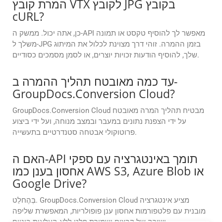
המרת קובץ VTX לקובץ JPG בקובץ
cURL?
כן, אתה יכול. ממשק ה-API מאפשר לך להוסיף טקסט או תמונה
משלך ל-JPG בזמן ההמרה. זוהי דרך מצוינת לכלול את המיתוג
שלך, להוסיף הודעות זכויות יוצרים, או לסמן מסמכים כסודיים.
עד כמה מאובטח תהליך ההמרה ב-
GroupDocs.Conversion Cloud?
GroupDocs.Conversion Cloud מבטיח תהליך המרה מאובטח
על ידי הצפנת נתונים במעבר ובמצב מנוחה, ועל ידי ביצוע
פרוטוקולי אבטחה סטנדרטיים בתעשייה.
האם ה-API תומך באינטגרציה עם ספקי
אחסון בענן כמו AWS S3, Azure Blob או
Google Drive?
בְּהֶחלֵט. GroupDocs.Conversion Cloud מציע אינטגרציה
מובנית עם פלטפורמות אחסון ענן פופולריות, המאפשרת שליפה