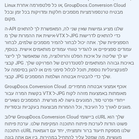
Linux או כל פלטפורמה אחרת, GroupDocs.Conversion Cloud
מבטיח טרנספורמציות מסמכים חלקות ומדויקות בכל זמן ובכל
מקום.
ה-API שלנו מציע גמישות שאין שני לה, המאפשרת לך להתאים
אישית את ההמרות שלך מ-VTX ל-JPG כדי להתאים לדרישות
הספציפיות שלך. אתה יכול לבחור להמיר מסמכים שלמים, לבחור
עמודים ספציפיים או להגדיר טווחי עמודים מותאמים אישית. בנוסף,
יש לך שליטה על איכות הפלט והרזולוציה, מה שמאפשר לך לייצר
קבצי JPG באיכות גבוהה המותאמים לסטנדרטים של הפרויקט שלך.
לפונקציונליות נוספת, תוכל לכלול סימני מים או להגן בסיסמה על
קבצי JPG שלך כדי להבטיח אבטחה ושלמות המסמכים.
GroupDocs.Conversion Cloud אוכף אמצעי אבטחה מחמירים.
בקשות המרה עבור VTX ל-JPG מאומתות באמצעות מזהה לקוח
ייחודי ופרטי סוד, המונעים גישה לא מורשית. המסמכים נשארים
מוגנים לאורך כל העיבוד, וכל ההמרות מבוצעות בעקביות ובסודיות.
שילוב GroupDocs.Conversion Cloud ביישומי cURL שלך הוא
פשוט הודות לערכות פיתוח התוכנה המקיפות שלנו. ערכת פיתוח
התוכנה cURL שלנו מספקת תיעוד ברור ותמציתי, יחד עם דוגמאות
מעשיות, מה שמקל עליך להתחיל במהירות. בין אם אתה בונה