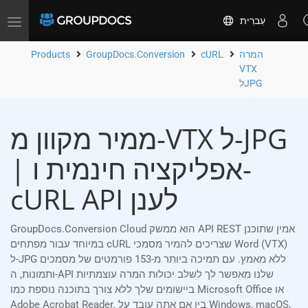
עִברִית
Toggle
navigation
המרה
cURL
GroupDocs.Conversion
Products
VTX
לJPG
ממיר מקוון מ-VTX ל-JPG
| אפליקציה חינמית ו-
cURL API לענן
GroupDocs.Conversion Cloud הוא ממשק API REST אמין שתוכנן
במיוחד עבור מפתחים cURL שצריכים להמיר מסמכי Word (VTX)
ל-JPG ללא מאמץ. עם תמיכה ביותר מ-153 פורמטים של מסמכים
ותמונות, ה-API שלנו מאפשר לך לשלב יכולות המרה עוצמתיות
ביישומים שלך ללא צורך בתוכנה נוספת כמו Microsoft Office או
Adobe Acrobat Reader. בין אם אתה עובד על Windows, macOS,