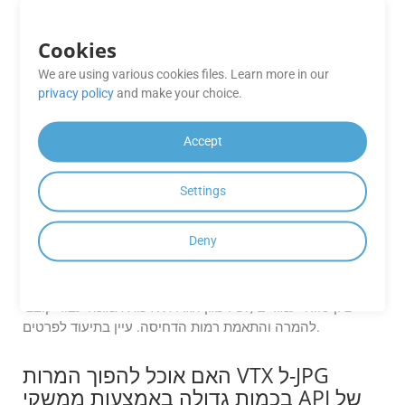
ישירה של קבצים ושמירת פלט ללא העלאות ביניים.
האם יש מגבלות כלשהן לתכונות הזמינות
Cookies
באפליקציות GroupDocs.Conversion
We are using various cookies files. Learn more in our
Cloud Free?
privacy policy
and make your choice.
לאפליקציות GroupDocs.Conversion Cloud Free עשויות להיות
Accept
מגבלות על מספר ההמרות, גודל הקובץ או פורמטי הפלט
בהשוואה לתוכניות המנוי בתשלום.
Settings
האם אוכל להתאים אישית פורמטים של
פלט (למשל, להתאים את איכות התמונה,
Deny
דחיסת PDF או טווחי עמודים)?
כן, ממשקי ה-API מספקים אפשרויות התאמה אישית מתקדמות,
כגון הגדרת איכות תמונה עבור קובצי PDF, ציון טווחי עמודים
להמרה והתאמת רמות הדחיסה. עיין בתיעוד לפרטים.
האם אוכל להפוך המרות VTX ל-JPG
בכמות גדולה באמצעות ממשקי API של