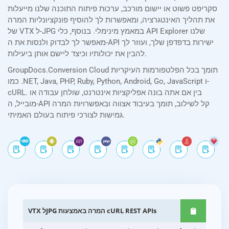
סקריפט פשוט או יישום מורכב, ערכות פיתוח התוכנה שלנו מייעלות
את תהליך האינטגרציה, ומאפשרות לך להוסיף פונקציונליות המרה
של VTX ל-JPG במאמץ מינימלי. בנוסף, כלי API Explorer שלנו
מאפשר לך לבדוק ולנסות את ה-API ישירות בדפדפן שלך, ועוזר לך
להבין את יכולותיו וכיצד ליישם אותן ביעילות.
GroupDocs.Conversion Cloud תומך בכל הפלטפורמות העיקריות
כמו .NET, Java, PHP, Ruby, Python, Android, Go, JavaScript ו-
cURL. בין אם אתה בונה אפליקציות אינטרנט, שולחן עבודה או
מובייל, ה-API קל לשילוב, תומך בעיבוד אצווה ובאפשרויות המרה
גמישות לצורכי פיתוח בעולם האמיתי.
VTX לJPG המרה באמצעות cURL REST APIs