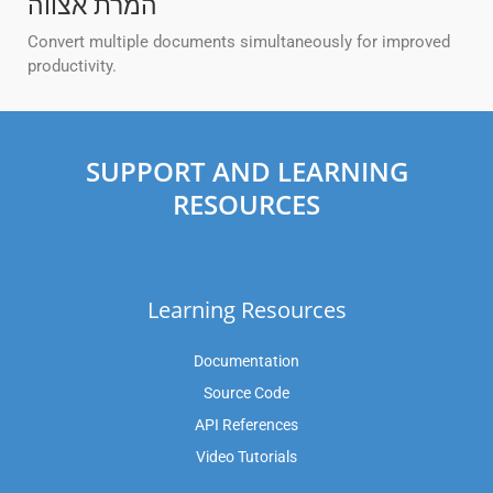
המרת אצווה
Convert multiple documents simultaneously for improved
productivity.
SUPPORT AND LEARNING
RESOURCES
Learning Resources
Documentation
Source Code
API References
Video Tutorials