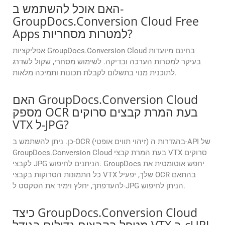
האם אוכל להשתמש ב-
GroupDocs.Conversion Cloud Free
Apps למטרות מסחריות?
אפליקציות GroupDocs.Conversion Cloud בחינם מיועדות
בעיקר למטרות הערכה ובדיקה. לשימוש מסחרי, שקול לשדרג
לתוכנית מנוי בתשלום לקבלת תכונות ותמיכה מלאות.
האם GroupDocs.Conversion Cloud
מספק OCR בעת המרת קבצים סרוקים
VTX ל-JPG?
כן. ניתן להשתמש ב-OCR (זיהוי תווים אופטי) בהגדרות ה-API של
GroupDocs.Conversion Cloud בעת המרת קבצי VTX סרוקים
לקבצי JPG הניתנים לחיפוש. GroupDocs יחפש אוטומטית את
כל התמונות הסרוקות בקבצי VTX שלך, יפעיל OCR בהתאם
להעדפתך, יחלץ וימיר את הטקסט ל-JPG הניתן לחיפוש.
כיצד GroupDocs.Conversion Cloud