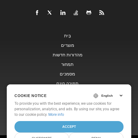
בַּיִת
מוצרים
מהדורות חדשות
תמחור
מסמכים
תמיכה חינם
בלוג
COOKIE NOTICE
COOKIE NOTICE
אתרי אינטרנט
To provide you with the best experience, we use cookies for
To provide you with the best experience, we use cookies for
personalization, analytics, and ads. By using our site, you agree
personalization, analytics, and ads. By using our site, you agree
אוֹדוֹת
to
to our cookie policy.
our cookie policy
.
More info
ACCEPT
ACCEPT