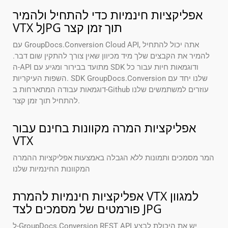
אפליקציות חינמיות כדי להתחיל ולהמיר
VTX לJPG תוך זמן קצר
עם GroupDocs.Conversion Cloud API, אתה יכול להתחיל
להמיר את הקבצים שלך מיד מכיוון שאין צורך להתקין שום דבר.
ה-API מתועד בבירור ומגיע עם SDK ודוגמאות חיות עבור כל
השפות העיקריות. SDK GroupDocs.Conversion שלנו יחד עם
דוגמאות עבודה המתארחות ב-Github עוזרים למשתמשים שלנו
להתחיל תוך זמן קצר.
אפליקציות המרה מקוונות בחינם עבור
VTX
המר מסמכים ותמונות ללא הגבלה באמצעות אפליקציות ההמרה
המקוונות החינמיות שלנו
אפליקציות חינמיות להמרת VTX למגוון
פורמטים של מסמכים לצד JPG
ל-GroupDocs.Conversion REST API יש את היכולת לבצע