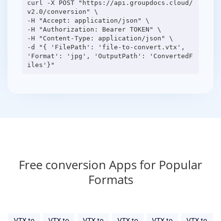
curl -X POST "https://api.groupdocs.cloud/
v2.0/conversion" \
-H "Accept: application/json" \
-H "Authorization: Bearer TOKEN" \
-H "Content-Type: application/json" \
-d "{ 'FilePath': 'file-to-convert.vtx',
'Format': 'jpg', 'OutputPath': 'ConvertedF
Free conversion Apps for Popular
Formats
VTX to
VTX to
VTX to
VTX to
VTX to
VTX to