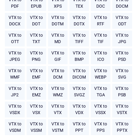
PDF
EPUB
XPS
TEX
DOC
DOCM
VTX to
VTX to
VTX to
VTX to
VTX to
VTX to
DOCX
DOT
DOTM
DOTX
RTF
ODT
VTX to
VTX to
VTX to
VTX to
VTX to
VTX to
OTT
TXT
MD
TIFF
TIF
JPG
VTX to
VTX to
VTX to
VTX to
VTX to
VTX to
JPEG
PNG
GIF
BMP
ICO
PSD
VTX to
VTX to
VTX to
VTX to
VTX to
VTX to
WMF
EMF
DCM
DICOM
WEBP
SVG
VTX to
VTX to
VTX to
VTX to
VTX to
VTX to
JP2
EMZ
WMZ
SVGZ
TGA
PSB
VTX to
VTX to
VTX to
VTX to
VTX to
VTX to
VSDX
VSX
VTX
VDX
VSSX
VSTX
VTX to
VTX to
VTX to
VTX to
VTX to
VTX to
VSDM
VSSM
VSTM
PPT
PPS
PPTX