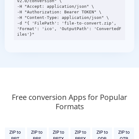
v2.0/conversion" \
-H "Accept: application/json" \
-H "Authorization: Bearer TOKEN" \
-H "Content-Type: application/json" \
-d "{ 'FilePath': 'file-to-convert.zip',
'Format': 'ico', 'OutputPath': 'ConvertedF
Free conversion Apps for Popular
Formats
ZIP to
ZIP to
ZIP to
ZIP to
ZIP to
ZIP to
PPT
PPS
PPTX
PPSX
ODP
OTP