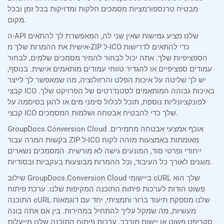
מבטיח טרנספורמציות מסמכים חלקות ומדויקות בכל זמן ובכל
מקום.
ה-API שלנו מציע גמישות שאין שני לה, המאפשרת לך להתאים
אישית את ההמרות שלך מ-ZIP ל-ICO כדי להתאים לדרישות
הספציפיות שלך. אתה יכול לבחור להמיר מסמכים שלמים, לבחור
עמודים ספציפיים או להגדיר טווחי עמודים מותאמים אישית. בנוסף,
יש לך שליטה על איכות הפלט והרזולוציה, מה שמאפשר לך לייצר
קבצי ICO באיכות גבוהה המותאמים לסטנדרטים של הפרויקט שלך.
לפונקציונליות נוספת, תוכל לכלול סימני מים או להגן בסיסמה על
קבצי ICO שלך כדי להבטיח אבטחה ושלמות המסמכים.
GroupDocs.Conversion Cloud אוכף אמצעי אבטחה מחמירים.
בקשות המרה עבור ZIP ל-ICO מאומתות באמצעות מזהה לקוח
ייחודי ופרטי סוד, המונעים גישה לא מורשית. המסמכים נשארים
מוגנים לאורך כל העיבוד, וכל ההמרות מבוצעות בעקביות ובסודיות.
שילוב GroupDocs.Conversion Cloud ביישומי cURL שלך הוא
פשוט הודות לערכות פיתוח התוכנה המקיפות שלנו. ערכת פיתוח
התוכנה cURL שלנו מספקת תיעוד ברור ותמציתי, יחד עם דוגמאות
מעשיות, מה שמקל עליך להתחיל במהירות. בין אם אתה בונה
סקריפט פשוט או יישום מורכב, ערכות פיתוח התוכנה שלנו מייעלות