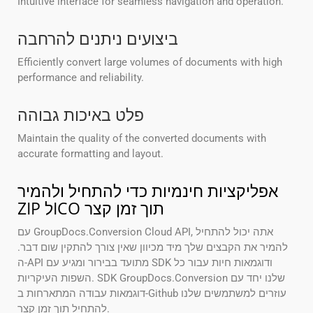
Intuitive interface for seamless navigation and operation.
ביצועים ניתנים להרחבה
Efficiently convert large volumes of documents with high
performance and reliability.
פלט באיכות גבוהה
Maintain the quality of the converted documents with
accurate formatting and layout.
אפליקציות חינמיות כדי להתחיל ולהמיר
ZIP לICO תוך זמן קצר
עם GroupDocs.Conversion Cloud API, אתה יכול להתחיל
להמיר את הקבצים שלך מיד מכיוון שאין צורך להתקין שום דבר.
ה-API מתועד בבירור ומגיע עם SDK ודוגמאות חיות עבור כל
השפות העיקריות. SDK GroupDocs.Conversion שלנו יחד עם
דוגמאות עבודה המתארחות ב-Github עוזרים למשתמשים שלנו
להתחיל תוך זמן קצר.