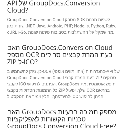
API של GroupDocs.Conversion
Cloud?
GroupDocs.Conversion Cloud מספק SDK לשפות תכנות
שונות כגון .NET, Java, Android, PHP, Node.js, Python, Ruby,
cURL ו-Go, מה שמקל על ההשתלבות בסביבות פיתוח שונות.
האם GroupDocs.Conversion Cloud
מספק OCR בעת המרת קבצים סרוקים
ZIP ל-ICO?
כן. ניתן להשתמש ב-OCR (זיהוי תווים אופטי) בהגדרות ה-API של
GroupDocs.Conversion Cloud בעת המרת קבצי ZIP סרוקים
לקבצי ICO הניתנים לחיפוש. GroupDocs יחפש אוטומטית את
כל התמונות הסרוקות בקבצי ZIP שלך, יפעיל OCR בהתאם
להעדפתך, יחלץ וימיר את הטקסט ל-ICO הניתן לחיפוש.
האם GroupDocs מספק תמיכה בבעיות
טכניות הקשורות לאפליקציות
GroupDocs.Conversion Cloud Free?