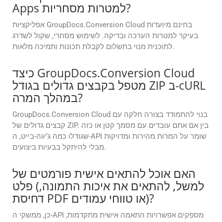
Apps למטרות מסחריות?
אפליקציות GroupDocs.Conversion Cloud בחינם מיועדות
בעיקר למטרות הערכה ובדיקה. לשימוש מסחרי, שקול לשדרג
לתוכנית מנוי בתשלום לקבלת תכונות ותמיכה מלאות.
כיצד GroupDocs.Conversion Cloud
מטפל בקבצים גדולים בגודל ZIP ב-cURL
במהלך המרה?
GroupDocs.Conversion Cloud בנוי להתמודד בצורה חלקה עם
קבצים גדולים של ZIP. בין אם אתם עובדים עם מסמך קטן או כזה
שגודלו כמה ג’יגה-בייט, ה-API שומר על המרות מהירות ומדויקות
מבלי להיתקל בבעיות ביצועים.
האם אוכל להתאים אישית פורמטים של
פלט (למשל, להתאים את איכות התמונה,
דחיסת PDF או טווחי עמודים)?
כן, ממשקי ה-API מספקים אפשרויות התאמה אישית מתקדמות,