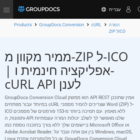
עִברִית
Toggle
navigation
המרה
cURL
GroupDocs.Conversion
Products
ZIP לICO
ממיר מקוון מ-ZIP ל-ICO
| אפליקציה חינמית ו-
cURL API לענן
GroupDocs.Conversion Cloud הוא ממשק API REST אמין שתוכנן
במיוחד עבור מפתחים cURL שצריכים להמיר מסמכי Word (ZIP) ל-
ICO ללא מאמץ. עם תמיכה ביותר מ-153 פורמטים של מסמכים
ותמונות, ה-API שלנו מאפשר לך לשלב יכולות המרה עוצמתיות
ביישומים שלך ללא צורך בתוכנה נוספת כמו Microsoft Office או
Adobe Acrobat Reader. בין אם אתה עובד על Windows, macOS,
Linux או כל פלטפורמה אחרת, GroupDocs.Conversion Cloud