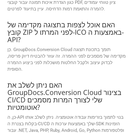
כגון הגדרת איכות תמונה עבור קובצי PDF, ציון טווחי עמודים
להמרה והתאמת רמות הדחיסה. עיין בתיעוד לפרטים.
האם אוכל לצפות בתצוגה מקדימה של
קובץ ZIP לפני המרתו ל-ICO באמצעות ה-
API?
כֵּן. GroupDocs.Conversion Cloud תומך בתכונת תצוגה
מקדימה של מסמכים לפני ההמרה. זה עוזר להבטיח דיוק פריסה,
לבדוק עיצוב ולקבל החלטות מושכלות לפני ביצוע ההמרה
הסופית.
האם ניתן לשלב את
GroupDocs.Conversion Cloud בצינור
CI/CD שלי לצורך המרות מסמכים
אוטומטיות?
כן, ה-API בנוי לתמוך בזרימות עבודה אוטומציה. ניתן לשלב אותו
בקלות בצנרת ה-CI/CD שלך באמצעות ערכות ה-SDK הזמינות
עבור .NET, Java, PHP, Ruby, Android, Go, Python ופלטפורמות