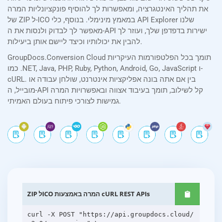
את תהליך האינטגרציה, ומאפשרות לך להוסיף פונקציונליות המרה
של ZIP ל-ICO במאמץ מינימלי. בנוסף, כלי API Explorer שלנו
מאפשר לך לבדוק ולנסות את ה-API ישירות בדפדפן שלך, ועוזר לך
להבין את יכולותיו וכיצד ליישם אותן ביעילות.
GroupDocs.Conversion Cloud תומך בכל הפלטפורמות העיקריות
כמו .NET, Java, PHP, Ruby, Python, Android, Go, JavaScript ו-
cURL. בין אם אתה בונה אפליקציות אינטרנט, שולחן עבודה או
מובייל, ה-API קל לשילוב, תומך בעיבוד אצווה ובאפשרויות המרה
גמישות לצורכי פיתוח בעולם האמיתי.
ZIP לICO המרה באמצעות cURL REST APIs
curl -X POST "https://api.groupdocs.cloud/