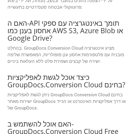
על ידי הצפנת נתונים במעבר ובמצב מנוחה, ועל ידי ביצוע
פרוטוקולי אבטחה סטנדרטיים בתעשייה.
האם ה-API תומך באינטגרציה עם ספקי
אחסון בענן כמו AWS S3, Azure Blob או
Google Drive?
בְּהֶחלֵט. GroupDocs.Conversion Cloud מציע אינטגרציה
מובנית עם פלטפורמות אחסון ענן פופולריות, המאפשרת שליפה
ישירה של קבצים ושמירת פלט ללא העלאות ביניים.
כיצד אוכל לגשת לאפליקציות
GroupDocs.Conversion Cloud בחינם?
ניתן לגשת לאפליקציות GroupDocs.Conversion Cloud בחינם
ישירות מאתר GroupDocs או דרך אפליקציות האינטרנט או הנייד
של GroupDocs.
האם אוכל להשתמש ב-
GroupDocs.Conversion Cloud Free