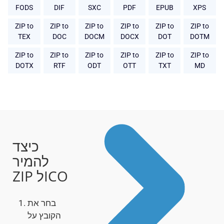
FODS
DIF
SXC
PDF
EPUB
XPS
ZIP to
ZIP to
ZIP to
ZIP to
ZIP to
ZIP to
TEX
DOC
DOCM
DOCX
DOT
DOTM
ZIP to
ZIP to
ZIP to
ZIP to
ZIP to
ZIP to
DOTX
RTF
ODT
OTT
TXT
MD
כיצד
להמיר
ZIP לICO
בחר את
הקובץ על