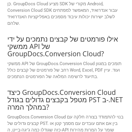
כֵּן. GroupDocs Cloud מציע SDK מקורי של Android,
Conversion Cloud SDK עבור אנדרואיד, המאפשר למפתחים
לשלב ישירות יכולות עיבוד מסמכים באפליקציות האנדרואיד
שלהם.
אילו פורמטים של קבצים נתמכים על ידי
ממשקי API של
GroupDocs.Conversion Cloud?
ממשקי API של GroupDocs.Conversion Cloud תומכים במגוון
רחב של פורמטים של קבצים כולל Word, Excel, PDF ועוד. עיין
בתיעוד לרשימה המלאה של הפורמטים הנתמכים.
כיצד GroupDocs.Conversion Cloud
מטפל בקבצים גדולים בגודל PST ב-.NET
במהלך המרה?
GroupDocs.Conversion Cloud בנוי להתמודד בצורה חלקה עם
קבצים גדולים של PST. בין אם אתם עובדים עם מסמך קטן או
כזה שגודלו כמה ג’יגה-בייט, ה-API שומר על המרות מהירות