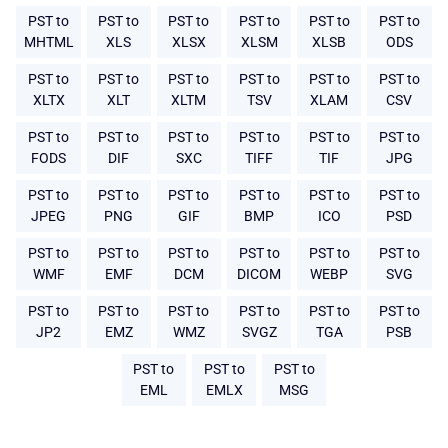
PST to
PST to
PST to
PST to
PST to
PST to
MHTML
XLS
XLSX
XLSM
XLSB
ODS
PST to
PST to
PST to
PST to
PST to
PST to
XLTX
XLT
XLTM
TSV
XLAM
CSV
PST to
PST to
PST to
PST to
PST to
PST to
FODS
DIF
SXC
TIFF
TIF
JPG
PST to
PST to
PST to
PST to
PST to
PST to
JPEG
PNG
GIF
BMP
ICO
PSD
PST to
PST to
PST to
PST to
PST to
PST to
WMF
EMF
DCM
DICOM
WEBP
SVG
PST to
PST to
PST to
PST to
PST to
PST to
JP2
EMZ
WMZ
SVGZ
TGA
PSB
PST to
PST to
PST to
EML
EMLX
MSG