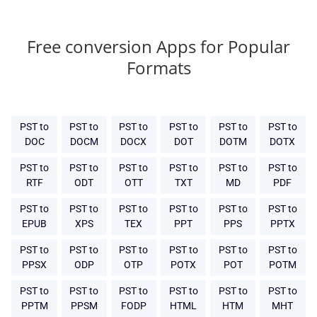
Free conversion Apps for Popular
Formats
PST to
PST to
PST to
PST to
PST to
PST to
DOC
DOCM
DOCX
DOT
DOTM
DOTX
PST to
PST to
PST to
PST to
PST to
PST to
RTF
ODT
OTT
TXT
MD
PDF
PST to
PST to
PST to
PST to
PST to
PST to
EPUB
XPS
TEX
PPT
PPS
PPTX
PST to
PST to
PST to
PST to
PST to
PST to
PPSX
ODP
OTP
POTX
POT
POTM
PST to
PST to
PST to
PST to
PST to
PST to
PPTM
PPSM
FODP
HTML
HTM
MHT