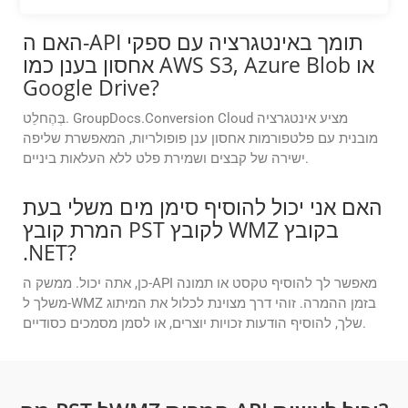
האם ה-API תומך באינטגרציה עם ספקי
אחסון בענן כמו AWS S3, Azure Blob או
Google Drive?
בְּהֶחלֵט. GroupDocs.Conversion Cloud מציע אינטגרציה
מובנית עם פלטפורמות אחסון ענן פופולריות, המאפשרת שליפה
ישירה של קבצים ושמירת פלט ללא העלאות ביניים.
האם אני יכול להוסיף סימן מים משלי בעת
המרת קובץ PST לקובץ WMZ בקובץ
.NET?
כן, אתה יכול. ממשק ה-API מאפשר לך להוסיף טקסט או תמונה
משלך ל-WMZ בזמן ההמרה. זוהי דרך מצוינת לכלול את המיתוג
שלך, להוסיף הודעות זכויות יוצרים, או לסמן מסמכים כסודיים.