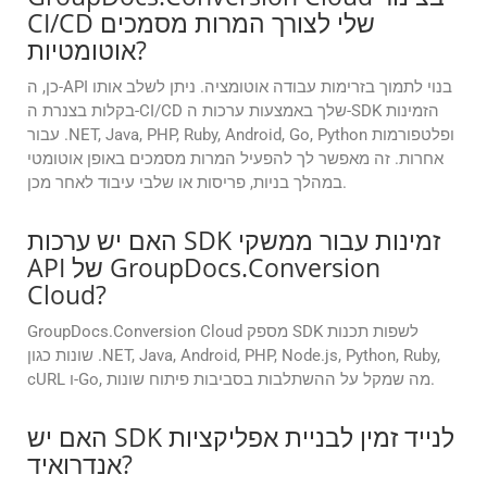
CI/CD שלי לצורך המרות מסמכים
אוטומטיות?
כן, ה-API בנוי לתמוך בזרימות עבודה אוטומציה. ניתן לשלב אותו
בקלות בצנרת ה-CI/CD שלך באמצעות ערכות ה-SDK הזמינות
עבור .NET, Java, PHP, Ruby, Android, Go, Python ופלטפורמות
אחרות. זה מאפשר לך להפעיל המרות מסמכים באופן אוטומטי
במהלך בניות, פריסות או שלבי עיבוד לאחר מכן.
האם יש ערכות SDK זמינות עבור ממשקי
API של GroupDocs.Conversion
Cloud?
GroupDocs.Conversion Cloud מספק SDK לשפות תכנות
שונות כגון .NET, Java, Android, PHP, Node.js, Python, Ruby,
cURL ו-Go, מה שמקל על ההשתלבות בסביבות פיתוח שונות.
האם יש SDK לנייד זמין לבניית אפליקציות
אנדרואיד?