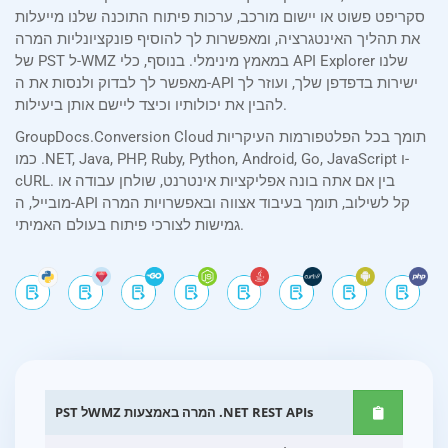
סקריפט פשוט או יישום מורכב, ערכות פיתוח התוכנה שלנו מייעלות
את תהליך האינטגרציה, ומאפשרות לך להוסיף פונקציונליות המרה
של PST ל-WMZ במאמץ מינימלי. בנוסף, כלי API Explorer שלנו
מאפשר לך לבדוק ולנסות את ה-API ישירות בדפדפן שלך, ועוזר לך
להבין את יכולותיו וכיצד ליישם אותן ביעילות.
GroupDocs.Conversion Cloud תומך בכל הפלטפורמות העיקריות
כמו .NET, Java, PHP, Ruby, Python, Android, Go, JavaScript ו-
cURL. בין אם אתה בונה אפליקציות אינטרנט, שולחן עבודה או
מובייל, ה-API קל לשילוב, תומך בעיבוד אצווה ובאפשרויות המרה
גמישות לצורכי פיתוח בעולם האמיתי.
PST לWMZ המרה באמצעות .NET REST APIs