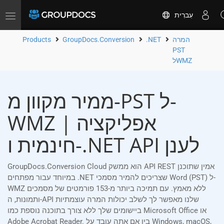
עִברִית
Toggle
navigation
המרה
.NET
GroupDocs.Conversion
Products
PST
לWMZ
ממיר מקוון מ-PST ל-
WMZ | אפליקציה
חינמית ו-.NET API לענן
GroupDocs.Conversion Cloud הוא ממשק API REST אמין שתוכנן
במיוחד עבור מפתחים .NET שצריכים להמיר מסמכי Word (PST) ל-
WMZ ללא מאמץ. עם תמיכה ביותר מ-153 פורמטים של מסמכים
ותמונות, ה-API שלנו מאפשר לך לשלב יכולות המרה עוצמתיות
ביישומים שלך ללא צורך בתוכנה נוספת כמו Microsoft Office או
Adobe Acrobat Reader. בין אם אתה עובד על Windows, macOS,