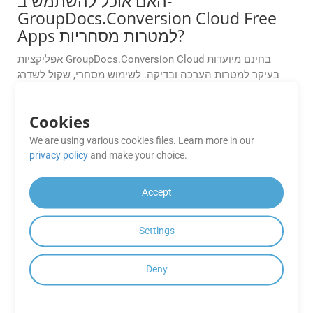
האם אוכל להשתמש ב-
GroupDocs.Conversion Cloud Free
Apps למטרות מסחריות?
אפליקציות GroupDocs.Conversion Cloud בחינם מיועדות
בעיקר למטרות הערכה ובדיקה. לשימוש מסחרי, שקול לשדרג
לתוכנית מנוי בתשלום לקבלת תכונות ותמיכה מלאות.
Cookies
עד כמה אמינים הביצועים של אפליקציות
GroupDocs.Conversion Cloud Free?
We are using various cookies files. Learn more in our
privacy policy
and make your choice.
GroupDocs.Conversion Cloud Free Apps מציעים ביצועים
אמינים ופלט באיכות גבוהה לצרכי ההמרה שלך, מה שמבטיח
Accept
חוויה חלקה.
כיצד אוכל לגשת לאפליקציות
Settings
GroupDocs.Conversion Cloud בחינם?
Deny
ניתן לגשת לאפליקציות GroupDocs.Conversion Cloud בחינם
ישירות מאתר GroupDocs או דרך אפליקציות האינטרנט או הנייד
של GroupDocs.