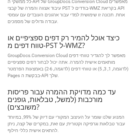
כל ממשקי ה-API של GroupDocs.Conversion Cloud מאפשרים
עיבוד אצווה והמרה של קבצי PST בודדים ל-WMZ בקריאת API
אחת. תכונה זו שימושית למדי עבור ארגונים העובדים עם עומסי
עבודה גדולים של מסמכים.
כיצד אוכל להמיר רק דפים ספציפיים או
טווח דפים מ-PST ל-WMZ?
GroupDocs.Conversion Cloud מאפשר לך להגדיר טווחי דפים
מותאמים אישית להמרה. אתה יכול לבחור דפים ספציפיים
(לדוגמה, 1, 3, 5) או טווחי דפים (לדוגמה, 2-6) באמצעות הפרמטר
Pages בבקשת ה-API שלך.
עד כמה מדויקת ההמרה עבור פריסות
מורכבות (למשל, טבלאות, גופנים
משובצים)?
המנוע שלנו שומר על העיצוב המקורי עם דיוק של 99%, במיוחד
עבור טבלאות וגרפיקה וקטורית; עם זאת, במקרים של קצה, ניתן
להתאים אישית כללי חילוף.