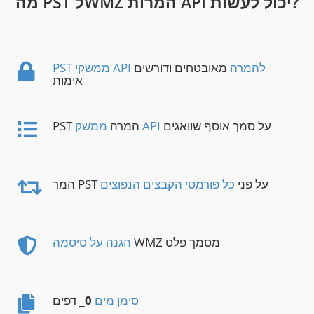
מה PST לWMZ המרות API יכול לעשות?
PST ממשקי API להמרה
מאובטחים ודורשים
אימות
על סמך אוסף שוואגים
ממשק API
PST המרה
המר PST על פני
כל פורמטי הקבצים הנפוצים
WMZ מסמך פלט
הגנה על סיסמה
סימן מים
0
_ דפים