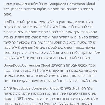
Linux או כל פלטפורמה אחרת, GroupDocs.Conversion Cloud
מבטיח טרנספורמציות מסמכים חלקות ומדויקות בכל זמן ובכל
מקום.
ה-API שלנו מציע גמישות שאין שני לה, המאפשרת לך להתאים
אישית את ההמרות שלך מ-PST ל-WMZ כדי להתאים לדרישות
הספציפיות שלך. אתה יכול לבחור להמיר מסמכים שלמים, לבחור
עמודים ספציפיים או להגדיר טווחי עמודים מותאמים אישית. בנוסף,
יש לך שליטה על איכות הפלט והרזולוציה, מה שמאפשר לך לייצר
קבצי WMZ באיכות גבוהה המותאמים לסטנדרטים של הפרויקט
שלך. לפונקציונליות נוספת, תוכל לכלול סימני מים או להגן בסיסמה
על קבצי WMZ שלך כדי להבטיח אבטחה ושלמות המסמכים.
GroupDocs.Conversion Cloud אוכף אמצעי אבטחה מחמירים.
בקשות המרה עבור PST ל-WMZ מאומתות באמצעות מזהה לקוח
ייחודי ופרטי סוד, המונעים גישה לא מורשית. המסמכים נשארים
מוגנים לאורך כל העיבוד, וכל ההמרות מבוצעות בעקביות ובסודיות.
שילוב GroupDocs.Conversion Cloud ביישומי .NET שלך הוא
פשוט הודות לערכות פיתוח התוכנה המקיפות שלנו. ערכת פיתוח
התוכנה .NET שלנו מספקת תיעוד ברור ותמציתי, יחד עם דוגמאות
מעשיות, מה שמקל עליך להתחיל במהירות. בין אם אתה בונה