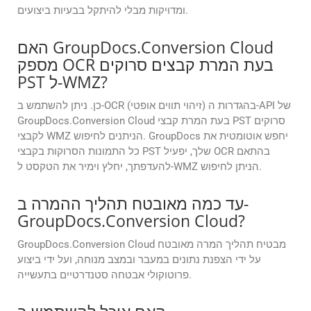
ומדויקות מבלי להיתקל בבעיות ביצועים.
האם GroupDocs.Conversion Cloud
מספק OCR בעת המרת קבצים סרוקים
PST ל-WMZ?
כן. ניתן להשתמש ב-OCR (זיהוי תווים אופטי) בהגדרות ה-API של
GroupDocs.Conversion Cloud בעת המרת קבצי PST סרוקים
לקבצי WMZ הניתנים לחיפוש. GroupDocs יחפש אוטומטית את
כל התמונות הסרוקות בקבצי PST שלך, יפעיל OCR בהתאם
להעדפתך, יחלץ וימיר את הטקסט ל-WMZ הניתן לחיפוש.
עד כמה מאובטח תהליך ההמרה ב-
GroupDocs.Conversion Cloud?
GroupDocs.Conversion Cloud מבטיח תהליך המרה מאובטח
על ידי הצפנת נתונים במעבר ובמצב מנוחה, ועל ידי ביצוע
פרוטוקולי אבטחה סטנדרטיים בתעשייה.