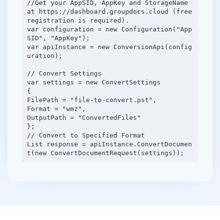
//Get your AppSID, AppKey and StorageName
at https://dashboard.groupdocs.cloud (free
registration is required).
var configuration = new Configuration("App
SID", "AppKey");
var apiInstance = new ConversionApi(config
uration);
// Convert Settings
var settings = new ConvertSettings
{
FilePath = "file-to-convert.pst",
Format = "wmz",
OutputPath = "ConvertedFiles"
};
// Convert to Specified Format
List response = apiInstance.ConvertDocumen