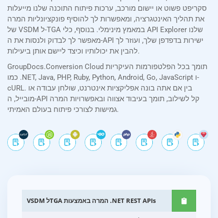
סקריפט פשוט או יישום מורכב, ערכות פיתוח התוכנה שלנו מייעלות
את תהליך האינטגרציה, ומאפשרות לך להוסיף פונקציונליות המרה
של VSDM ל-TGA במאמץ מינימלי. בנוסף, כלי API Explorer שלנו
מאפשר לך לבדוק ולנסות את ה-API ישירות בדפדפן שלך, ועוזר לך
להבין את יכולותיו וכיצד ליישם אותן ביעילות.
GroupDocs.Conversion Cloud תומך בכל הפלטפורמות העיקריות
כמו .NET, Java, PHP, Ruby, Python, Android, Go, JavaScript ו-
cURL. בין אם אתה בונה אפליקציות אינטרנט, שולחן עבודה או
מובייל, ה-API קל לשילוב, תומך בעיבוד אצווה ובאפשרויות המרה
גמישות לצורכי פיתוח בעולם האמיתי.
VSDM לTGA המרה באמצעות .NET REST APIs