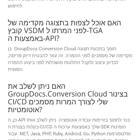
לחיפוש.
האם אוכל לצפות בתצוגה מקדימה של
קובץ VSDM לפני המרתו ל-TGA
באמצעות ה-API?
כֵּן. GroupDocs.Conversion Cloud תומך בתכונת תצוגה
מקדימה של מסמכים לפני ההמרה. זה עוזר להבטיח דיוק פריסה,
לבדוק עיצוב ולקבל החלטות מושכלות לפני ביצוע ההמרה
הסופית.
האם ניתן לשלב את
GroupDocs.Conversion Cloud בצינור
CI/CD שלי לצורך המרות מסמכים
אוטומטיות?
כן, ה-API בנוי לתמוך בזרימות עבודה אוטומציה. ניתן לשלב אותו
בקלות בצנרת ה-CI/CD שלך באמצעות ערכות ה-SDK הזמינות
עבור .NET, Java, PHP, Ruby, Android, Go, Python ופלטפורמות