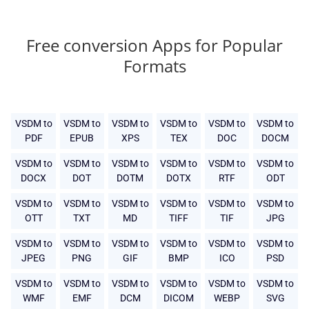
Free conversion Apps for Popular
Formats
VSDM to
VSDM to
VSDM to
VSDM to
VSDM to
VSDM to
PDF
EPUB
XPS
TEX
DOC
DOCM
VSDM to
VSDM to
VSDM to
VSDM to
VSDM to
VSDM to
DOCX
DOT
DOTM
DOTX
RTF
ODT
VSDM to
VSDM to
VSDM to
VSDM to
VSDM to
VSDM to
OTT
TXT
MD
TIFF
TIF
JPG
VSDM to
VSDM to
VSDM to
VSDM to
VSDM to
VSDM to
JPEG
PNG
GIF
BMP
ICO
PSD
VSDM to
VSDM to
VSDM to
VSDM to
VSDM to
VSDM to
WMF
EMF
DCM
DICOM
WEBP
SVG