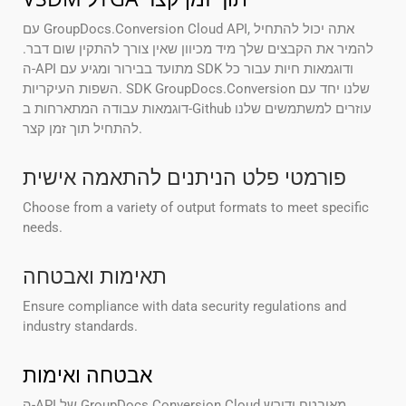
עם GroupDocs.Conversion Cloud API, אתה יכול להתחיל
להמיר את הקבצים שלך מיד מכיוון שאין צורך להתקין שום דבר.
ה-API מתועד בבירור ומגיע עם SDK ודוגמאות חיות עבור כל
השפות העיקריות. SDK GroupDocs.Conversion שלנו יחד עם
דוגמאות עבודה המתארחות ב-Github עוזרים למשתמשים שלנו
להתחיל תוך זמן קצר.
פורמטי פלט הניתנים להתאמה אישית
Choose from a variety of output formats to meet specific
needs.
תאימות ואבטחה
Ensure compliance with data security regulations and
industry standards.
אבטחה ואימות
ה-API של GroupDocs.Conversion Cloud מאובטח ודורש