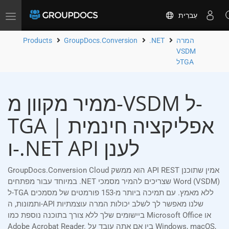
עִברִית
Toggle
navigation
המרה
.NET
GroupDocs.Conversion
Products
VSDM
לTGA
ממיר מקוון מ-VSDM ל-
TGA | אפליקציה חינמית
ו-.NET API לענן
GroupDocs.Conversion Cloud הוא ממשק API REST אמין שתוכנן
במיוחד עבור מפתחים .NET שצריכים להמיר מסמכי Word (VSDM)
ל-TGA ללא מאמץ. עם תמיכה ביותר מ-153 פורמטים של מסמכים
ותמונות, ה-API שלנו מאפשר לך לשלב יכולות המרה עוצמתיות
ביישומים שלך ללא צורך בתוכנה נוספת כמו Microsoft Office או
Adobe Acrobat Reader. בין אם אתה עובד על Windows, macOS,