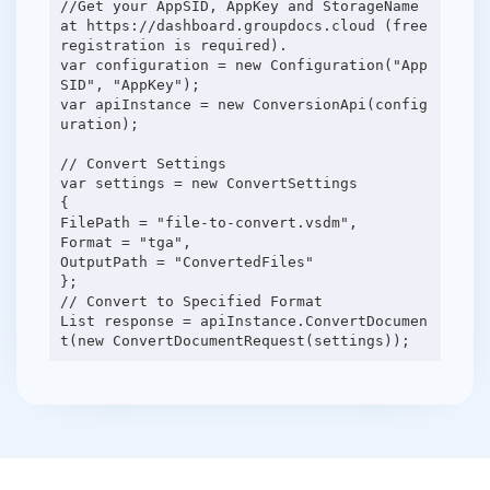
//Get your AppSID, AppKey and StorageName
at https://dashboard.groupdocs.cloud (free
registration is required).
var configuration = new Configuration("App
SID", "AppKey");
var apiInstance = new ConversionApi(config
uration);
// Convert Settings
var settings = new ConvertSettings
{
FilePath = "file-to-convert.vsdm",
Format = "tga",
OutputPath = "ConvertedFiles"
};
// Convert to Specified Format
List response = apiInstance.ConvertDocumen