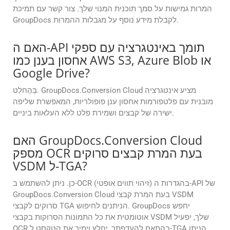
המרות גמישות על סמך תוכנית המנוי שלך. צור קשר עם תמיכת
GroupDocs לקבלת מידע נוסף על מגבלות ההמרות.
האם ה-API תומך באינטגרציה עם ספקי
אחסון בענן כמו AWS S3, Azure Blob או
Google Drive?
בְּהֶחלֵט. GroupDocs.Conversion Cloud מציע אינטגרציה
מובנית עם פלטפורמות אחסון ענן פופולריות, המאפשרת שליפה
ישירה של קבצים ושמירת פלט ללא העלאות ביניים.
האם GroupDocs.Conversion Cloud
מספק OCR בעת המרת קבצים סרוקים
VSDM ל-TGA?
כן. ניתן להשתמש ב-OCR (זיהוי תווים אופטי) בהגדרות ה-API של
GroupDocs.Conversion Cloud בעת המרת קבצי VSDM
סרוקים לקבצי TGA הניתנים לחיפוש. GroupDocs יחפש
אוטומטית את כל התמונות הסרוקות בקבצי VSDM שלך, יפעיל
OCR בהתאם להעדפתך, יחלץ וימיר את הטקסט ל-TGA הניתן