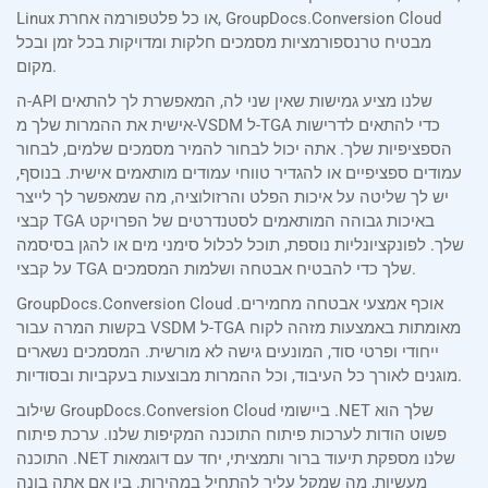
Linux או כל פלטפורמה אחרת, GroupDocs.Conversion Cloud
מבטיח טרנספורמציות מסמכים חלקות ומדויקות בכל זמן ובכל
מקום.
ה-API שלנו מציע גמישות שאין שני לה, המאפשרת לך להתאים
אישית את ההמרות שלך מ-VSDM ל-TGA כדי להתאים לדרישות
הספציפיות שלך. אתה יכול לבחור להמיר מסמכים שלמים, לבחור
עמודים ספציפיים או להגדיר טווחי עמודים מותאמים אישית. בנוסף,
יש לך שליטה על איכות הפלט והרזולוציה, מה שמאפשר לך לייצר
קבצי TGA באיכות גבוהה המותאמים לסטנדרטים של הפרויקט
שלך. לפונקציונליות נוספת, תוכל לכלול סימני מים או להגן בסיסמה
על קבצי TGA שלך כדי להבטיח אבטחה ושלמות המסמכים.
GroupDocs.Conversion Cloud אוכף אמצעי אבטחה מחמירים.
בקשות המרה עבור VSDM ל-TGA מאומתות באמצעות מזהה לקוח
ייחודי ופרטי סוד, המונעים גישה לא מורשית. המסמכים נשארים
מוגנים לאורך כל העיבוד, וכל ההמרות מבוצעות בעקביות ובסודיות.
שילוב GroupDocs.Conversion Cloud ביישומי .NET שלך הוא
פשוט הודות לערכות פיתוח התוכנה המקיפות שלנו. ערכת פיתוח
התוכנה .NET שלנו מספקת תיעוד ברור ותמציתי, יחד עם דוגמאות
מעשיות, מה שמקל עליך להתחיל במהירות. בין אם אתה בונה