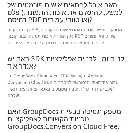
האם אוכל להתאים אישית פורמטים של
פלט (למשל, להתאים את איכות התמונה,
דחיסת PDF או טווחי עמודים)?
כן, ממשקי ה-API מספקים אפשרויות התאמה אישית מתקדמות,
כגון הגדרת איכות תמונה עבור קובצי PDF, ציון טווחי עמודים
להמרה והתאמת רמות הדחיסה. עיין בתיעוד לפרטים.
האם יש SDK לנייד זמין לבניית אפליקציות
אנדרואיד?
כֵּן. GroupDocs Cloud מציע SDK מקורי של Android,
Conversion Cloud SDK עבור אנדרואיד, המאפשר למפתחים
לשלב ישירות יכולות עיבוד מסמכים באפליקציות האנדרואיד
שלהם.
האם GroupDocs מספק תמיכה בבעיות
טכניות הקשורות לאפליקציות
GroupDocs.Conversion Cloud Free?