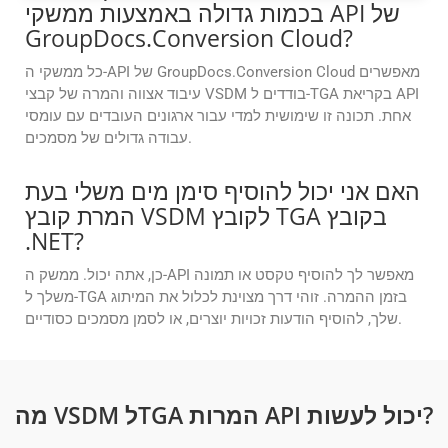
בכמות גדולה באמצעות ממשקי API של
GroupDocs.Conversion Cloud?
כל ממשקי ה-API של GroupDocs.Conversion Cloud מאפשרים
עיבוד אצווה והמרה של קבצי VSDM בודדים ל-TGA בקריאת API
אחת. תכונה זו שימושית למדי עבור ארגונים העובדים עם עומסי
עבודה גדולים של מסמכים.
האם אני יכול להוסיף סימן מים משלי בעת
המרת קובץ VSDM לקובץ TGA בקובץ
.NET?
כן, אתה יכול. ממשק ה-API מאפשר לך להוסיף טקסט או תמונה
משלך ל-TGA בזמן ההמרה. זוהי דרך מצוינת לכלול את המיתוג
שלך, להוסיף הודעות זכויות יוצרים, או לסמן מסמכים כסודיים.
מה VSDM לTGA המרות API יכול לעשות?