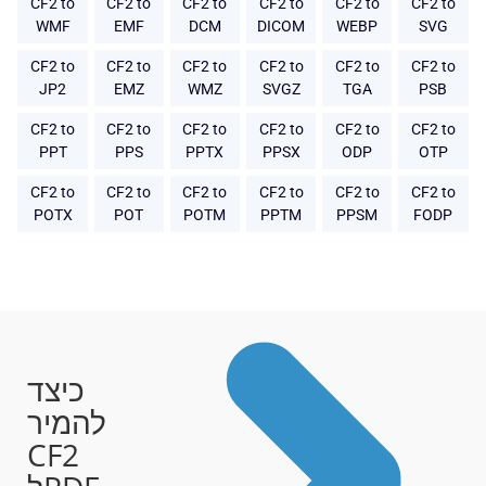
CF2 to
CF2 to
CF2 to
CF2 to
CF2 to
CF2 to
WMF
EMF
DCM
DICOM
WEBP
SVG
CF2 to
CF2 to
CF2 to
CF2 to
CF2 to
CF2 to
JP2
EMZ
WMZ
SVGZ
TGA
PSB
CF2 to
CF2 to
CF2 to
CF2 to
CF2 to
CF2 to
PPT
PPS
PPTX
PPSX
ODP
OTP
CF2 to
CF2 to
CF2 to
CF2 to
CF2 to
CF2 to
POTX
POT
POTM
PPTM
PPSM
FODP
כיצד
להמיר
CF2