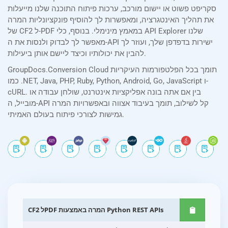
סקריפט פשוט או יישום מורכב, ערכות פיתוח התוכנה שלנו מייעלות
את תהליך האינטגרציה, ומאפשרות לך להוסיף פונקציונליות המרה
של CF2 ל-PDF במאמץ מינימלי. בנוסף, כלי API Explorer שלנו
מאפשר לך לבדוק ולנסות את ה-API ישירות בדפדפן שלך, ועוזר לך
להבין את יכולותיו וכיצד ליישם אותן ביעילות.
GroupDocs.Conversion Cloud תומך בכל הפלטפורמות העיקריות
כמו .NET, Java, PHP, Ruby, Python, Android, Go, JavaScript ו-
cURL. בין אם אתה בונה אפליקציות אינטרנט, שולחן עבודה או
מובייל, ה-API קל לשילוב, תומך בעיבוד אצווה ובאפשרויות המרה
גמישות לצורכי פיתוח בעולם האמיתי.
CF2 לPDF המרה באמצעות Python REST APIs