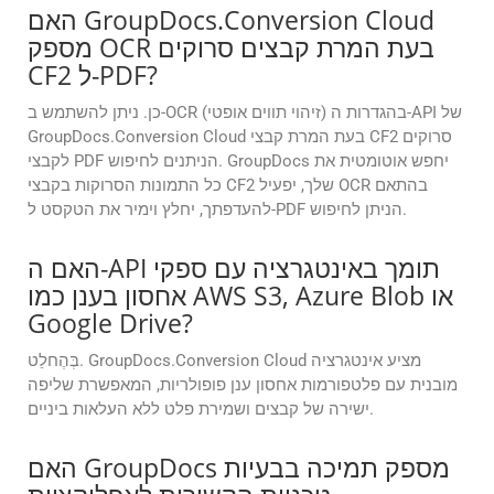
האם GroupDocs.Conversion Cloud
מספק OCR בעת המרת קבצים סרוקים
CF2 ל-PDF?
כן. ניתן להשתמש ב-OCR (זיהוי תווים אופטי) בהגדרות ה-API של
GroupDocs.Conversion Cloud בעת המרת קבצי CF2 סרוקים
לקבצי PDF הניתנים לחיפוש. GroupDocs יחפש אוטומטית את
כל התמונות הסרוקות בקבצי CF2 שלך, יפעיל OCR בהתאם
להעדפתך, יחלץ וימיר את הטקסט ל-PDF הניתן לחיפוש.
האם ה-API תומך באינטגרציה עם ספקי
אחסון בענן כמו AWS S3, Azure Blob או
Google Drive?
בְּהֶחלֵט. GroupDocs.Conversion Cloud מציע אינטגרציה
מובנית עם פלטפורמות אחסון ענן פופולריות, המאפשרת שליפה
ישירה של קבצים ושמירת פלט ללא העלאות ביניים.
האם GroupDocs מספק תמיכה בבעיות