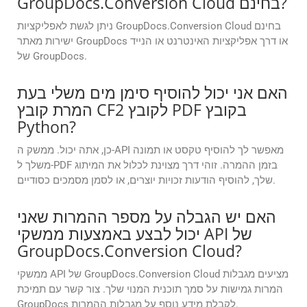
GroupDocs.Conversion Cloud בחינם?
ניתן לגשת לאפליקציות GroupDocs.Conversion Cloud בחינם
ישירות מאתר GroupDocs או דרך אפליקציות האינטרנט או הנייד
של GroupDocs.
האם אני יכול להוסיף סימן מים משלי בעת
המרת קובץ CF2 לקובץ PDF בקובץ
Python?
כן, אתה יכול. ממשק ה-API מאפשר לך להוסיף טקסט או תמונה
משלך ל-PDF בזמן ההמרה. זוהי דרך מצוינת לכלול את המיתוג
שלך, להוסיף הודעות זכויות יוצרים, או לסמן מסמכים כסודיים.
האם יש הגבלה על מספר ההמרות שאני
יכול לבצע באמצעות ממשקי API של
GroupDocs.Conversion Cloud?
ממשקי API של GroupDocs.Conversion Cloud מציעים מגבלות
המרות גמישות על סמך תוכנית המנוי שלך. צור קשר עם תמיכת
GroupDocs לקבלת מידע נוסף על מגבלות ההמרות.