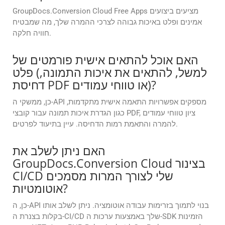
GroupDocs.Conversion Cloud Free Apps מציעים ביצועים
אמינים ופלט באיכות גבוהה לצרכי ההמרה שלך, מה שמבטיח
חוויה חלקה.
האם אוכל להתאים אישית פורמטים של
פלט (למשל, להתאים את איכות התמונה,
דחיסת PDF או טווחי עמודים)?
כן, ממשקי ה-API מספקים אפשרויות התאמה אישית מתקדמות,
כגון הגדרת איכות תמונה עבור קובצי PDF, ציון טווחי עמודים
להמרה והתאמת רמות הדחיסה. עיין בתיעוד לפרטים.
האם ניתן לשלב את
GroupDocs.Conversion Cloud בצינור
CI/CD שלי לצורך המרות מסמכים
אוטומטיות?
כן, ה-API בנוי לתמוך בזרימות עבודה אוטומציה. ניתן לשלב אותו
בקלות בצנרת ה-CI/CD שלך באמצעות ערכות ה-SDK הזמינות