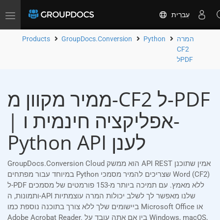
עִברִית
Toggle
navigation
המרה
Python
GroupDocs.Conversion
Products
CF2
לPDF
ממיר מקוון מ-CF2 ל-PDF
| אפליקציה חינמית ו-
Python API לענן
GroupDocs.Conversion Cloud הוא ממשק API REST אמין שתוכנן
במיוחד עבור מפתחים Python שצריכים להמיר מסמכי Word (CF2)
ל-PDF ללא מאמץ. עם תמיכה ביותר מ-153 פורמטים של מסמכים
ותמונות, ה-API שלנו מאפשר לך לשלב יכולות המרה עוצמתיות
ביישומים שלך ללא צורך בתוכנה נוספת כמו Microsoft Office או
Adobe Acrobat Reader. בין אם אתה עובד על Windows, macOS,