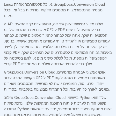
Linux או כל פלטפורמה אחרת, GroupDocs.Conversion Cloud
מבטיח טרנספורמציות מסמכים חלקות ומדויקות בכל זמן ובכל
מקום.
ה-API שלנו מציע גמישות שאין שני לה, המאפשרת לך להתאים
אישית את ההמרות שלך מ-CF2 ל-PDF כדי להתאים לדרישות
הספציפיות שלך. אתה יכול לבחור להמיר מסמכים שלמים, לבחור
עמודים ספציפיים או להגדיר טווחי עמודים מותאמים אישית. בנוסף,
יש לך שליטה על איכות הפלט והרזולוציה, מה שמאפשר לך לייצר
קבצי PDF באיכות גבוהה המותאמים לסטנדרטים של הפרויקט שלך.
לפונקציונליות נוספת, תוכל לכלול סימני מים או להגן בסיסמה על
קבצי PDF שלך כדי להבטיח אבטחה ושלמות המסמכים.
GroupDocs.Conversion Cloud אוכף אמצעי אבטחה מחמירים.
בקשות המרה עבור CF2 ל-PDF מאומתות באמצעות מזהה לקוח
ייחודי ופרטי סוד, המונעים גישה לא מורשית. המסמכים נשארים
מוגנים לאורך כל העיבוד, וכל ההמרות מבוצעות בעקביות ובסודיות.
שילוב GroupDocs.Conversion Cloud ביישומי Python שלך הוא
פשוט הודות לערכות פיתוח התוכנה המקיפות שלנו. ערכת פיתוח
התוכנה Python שלנו מספקת תיעוד ברור ותמציתי, יחד עם דוגמאות
מעשיות, מה שמקל עליך להתחיל במהירות. בין אם אתה בונה