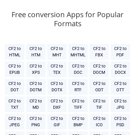
Free conversion Apps for Popular
Formats
CF2 to
CF2 to
CF2 to
CF2 to
CF2 to
CF2 to
HTML
HTM
MHT
MHTML
FBX
PDF
CF2 to
CF2 to
CF2 to
CF2 to
CF2 to
CF2 to
EPUB
XPS
TEX
DOC
DOCM
DOCX
CF2 to
CF2 to
CF2 to
CF2 to
CF2 to
CF2 to
DOT
DOTM
DOTX
RTF
ODT
OTT
CF2 to
CF2 to
CF2 to
CF2 to
CF2 to
CF2 to
TXT
MD
DXF
TIFF
TIF
JPG
CF2 to
CF2 to
CF2 to
CF2 to
CF2 to
CF2 to
JPEG
PNG
GIF
BMP
ICO
PSD