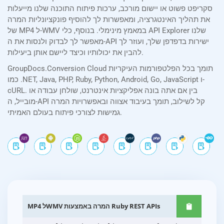
סקריפט פשוט או יישום מורכב, ערכות פיתוח התוכנה שלנו מייעלות
את תהליך האינטגרציה, ומאפשרות לך להוסיף פונקציונליות המרה
של MP4 ל-WMV במאמץ מינימלי. בנוסף, כלי API Explorer שלנו
מאפשר לך לבדוק ולנסות את ה-API ישירות בדפדפן שלך, ועוזר לך
להבין את יכולותיו וכיצד ליישם אותן ביעילות.
GroupDocs.Conversion Cloud תומך בכל הפלטפורמות העיקריות
כמו .NET, Java, PHP, Ruby, Python, Android, Go, JavaScript ו-
cURL. בין אם אתה בונה אפליקציות אינטרנט, שולחן עבודה או
מובייל, ה-API קל לשילוב, תומך בעיבוד אצווה ובאפשרויות המרה
גמישות לצורכי פיתוח בעולם האמיתי.
MP4 לWMV המרה באמצעות Ruby REST APIs