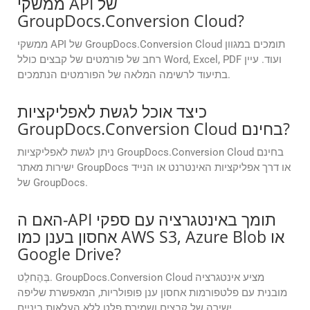
ממשקי API של
GroupDocs.Conversion Cloud?
ממשקי API של GroupDocs.Conversion Cloud תומכים במגוון
רחב של פורמטים של קבצים כולל Word, Excel, PDF ועוד. עיין
בתיעוד לרשימה המלאה של הפורמטים הנתמכים.
כיצד אוכל לגשת לאפליקציות
GroupDocs.Conversion Cloud בחינם?
ניתן לגשת לאפליקציות GroupDocs.Conversion Cloud בחינם
ישירות מאתר GroupDocs או דרך אפליקציות האינטרנט או הנייד
של GroupDocs.
האם ה-API תומך באינטגרציה עם ספקי
אחסון בענן כמו AWS S3, Azure Blob או
Google Drive?
בְּהֶחלֵט. GroupDocs.Conversion Cloud מציע אינטגרציה
מובנית עם פלטפורמות אחסון ענן פופולריות, המאפשרת שליפה
ישירה של קבצים ושמירת פלט ללא העלאות ביניים.