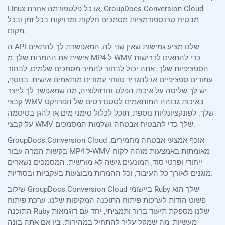
Linux או כל פלטפורמה אחרת, GroupDocs.Conversion Cloud
מבטיח טרנספורמציות מסמכים חלקות ומדויקות בכל זמן ובכל
מקום.
ה-API שלנו מציע גמישות שאין שני לה, המאפשרת לך להתאים
אישית את ההמרות שלך מ-MP4 ל-WMV כדי להתאים לדרישות
הספציפיות שלך. אתה יכול לבחור להמיר מסמכים שלמים, לבחור
עמודים ספציפיים או להגדיר טווחי עמודים מותאמים אישית. בנוסף,
יש לך שליטה על איכות הפלט והרזולוציה, מה שמאפשר לך לייצר
קבצי WMV באיכות גבוהה המותאמים לסטנדרטים של הפרויקט
שלך. לפונקציונליות נוספת, תוכל לכלול סימני מים או להגן בסיסמה
על קבצי WMV שלך כדי להבטיח אבטחה ושלמות המסמכים.
GroupDocs.Conversion Cloud אוכף אמצעי אבטחה מחמירים.
בקשות המרה עבור MP4 ל-WMV מאומתות באמצעות מזהה לקוח
ייחודי ופרטי סוד, המונעים גישה לא מורשית. המסמכים נשארים
מוגנים לאורך כל העיבוד, וכל ההמרות מבוצעות בעקביות ובסודיות.
שילוב GroupDocs.Conversion Cloud ביישומי Ruby שלך הוא
פשוט הודות לערכות פיתוח התוכנה המקיפות שלנו. ערכת פיתוח
התוכנה Ruby שלנו מספקת תיעוד ברור ותמציתי, יחד עם דוגמאות
מעשיות, מה שמקל עליך להתחיל במהירות. בין אם אתה בונה