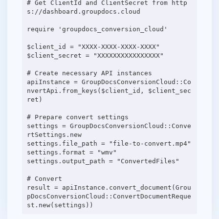
# Get ClientId and ClientSecret from http
s://dashboard.groupdocs.cloud
require 'groupdocs_conversion_cloud'
$client_id = "XXXX-XXXX-XXXX-XXXX"
$client_secret = "XXXXXXXXXXXXXXXX"
# Create necessary API instances
apiInstance = GroupDocsConversionCloud::Co
nvertApi.from_keys($client_id, $client_sec
ret)
# Prepare convert settings
settings = GroupDocsConversionCloud::Conve
rtSettings.new
settings.file_path = "file-to-convert.mp4"
settings.format = "wmv"
settings.output_path = "ConvertedFiles"
# Convert
result = apiInstance.convert_document(Grou
pDocsConversionCloud::ConvertDocumentReque