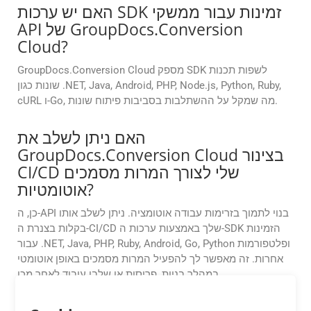
האם יש ערכות SDK זמינות עבור ממשקי
API של GroupDocs.Conversion
Cloud?
GroupDocs.Conversion Cloud מספק SDK לשפות תכנות
שונות כגון .NET, Java, Android, PHP, Node.js, Python, Ruby,
cURL ו-Go, מה שמקל על ההשתלבות בסביבות פיתוח שונות.
האם ניתן לשלב את
GroupDocs.Conversion Cloud בצינור
CI/CD שלי לצורך המרות מסמכים
אוטומטיות?
כן, ה-API בנוי לתמוך בזרימות עבודה אוטומציה. ניתן לשלב אותו
בקלות בצנרת ה-CI/CD שלך באמצעות ערכות ה-SDK הזמינות
עבור .NET, Java, PHP, Ruby, Android, Go, Python ופלטפורמות
אחרות. זה מאפשר לך להפעיל המרות מסמכים באופן אוטומטי
במהלך בניות, פריסות או שלבי עיבוד לאחר מכן.