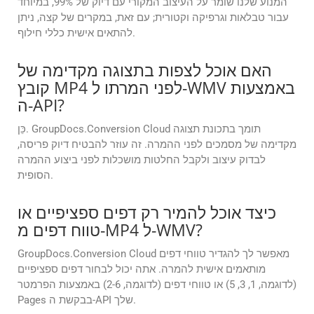
המנוע שלנו שומר על העיצוב המקורי עם דיוק של 99%, במיוחד
עבור טבלאות וגרפיקה וקטורית; עם זאת, במקרים של קצה, ניתן
להתאים אישית כללי חילוף.
האם אוכל לצפות בתצוגה מקדימה של
קובץ MP4 לפני המרתו ל-WMV באמצעות
ה-API?
כֵּן. GroupDocs.Conversion Cloud תומך בתכונת תצוגה
מקדימה של מסמכים לפני ההמרה. זה עוזר להבטיח דיוק פריסה,
לבדוק עיצוב ולקבל החלטות מושכלות לפני ביצוע ההמרה
הסופית.
כיצד אוכל להמיר רק דפים ספציפיים או
טווח דפים מ-MP4 ל-WMV?
GroupDocs.Conversion Cloud מאפשר לך להגדיר טווחי דפים
מותאמים אישית להמרה. אתה יכול לבחור דפים ספציפיים
(לדוגמה, 1, 3, 5) או טווחי דפים (לדוגמה, 2-6) באמצעות הפרמטר
Pages בבקשת ה-API שלך.