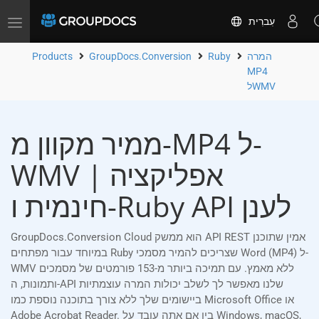
עִברִית
Toggle
navigation
המרה
Ruby
GroupDocs.Conversion
Products
MP4
לWMV
ממיר מקוון מ-MP4 ל-
WMV | אפליקציה
חינמית ו-Ruby API לענן
GroupDocs.Conversion Cloud הוא ממשק API REST אמין שתוכנן
במיוחד עבור מפתחים Ruby שצריכים להמיר מסמכי Word (MP4) ל-
WMV ללא מאמץ. עם תמיכה ביותר מ-153 פורמטים של מסמכים
ותמונות, ה-API שלנו מאפשר לך לשלב יכולות המרה עוצמתיות
ביישומים שלך ללא צורך בתוכנה נוספת כמו Microsoft Office או
Adobe Acrobat Reader. בין אם אתה עובד על Windows, macOS,