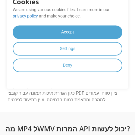
האם אוכל להפוך המרות MP4 ל-WMV
Cookies
בכמות גדולה באמצעות ממשקי API של
We are using various cookies files. Learn more in our
GroupDocs.Conversion Cloud?
privacy policy
and make your choice.
כל ממשקי ה-API של GroupDocs.Conversion Cloud מאפשרים
עיבוד אצווה והמרה של קבצי MP4 בודדים ל-WMV בקריאת API
Accept
אחת. תכונה זו שימושית למדי עבור ארגונים העובדים עם עומסי
עבודה גדולים של מסמכים.
Settings
האם אוכל להתאים אישית פורמטים של
Deny
פלט (למשל, להתאים את איכות התמונה,
דחיסת PDF או טווחי עמודים)?
כן, ממשקי ה-API מספקים אפשרויות התאמה אישית מתקדמות,
כגון הגדרת איכות תמונה עבור קובצי PDF, ציון טווחי עמודים
להמרה והתאמת רמות הדחיסה. עיין בתיעוד לפרטים.
מה MP4 לWMV המרות API יכול לעשות?