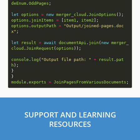
deEnum
.
OddPages
let
options
=
new
merger_cloud
.
JoinOptions
options
.
joinItems
=
[
item1
,
item2
options
.
outputPath
=
"Output/joined-pages.doc
x"
let
result
=
await
documentApi
.
join
(
new
merger_
cloud
.
JoinRequest
(
options
console
.
log
(
"Output file path: "
+
result
.
pat
h
module
.
exports
=
JoinPagesFromVariousDocuments
SUPPORT AND LEARNING
RESOURCES