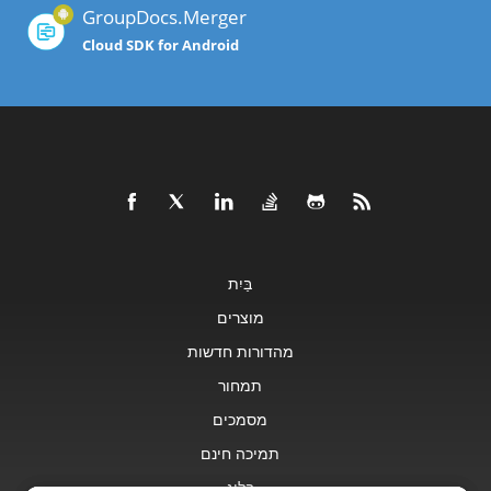
GroupDocs.Merger
Cloud SDK for Android
בַּיִת
מוצרים
מהדורות חדשות
תמחור
מסמכים
תמיכה חינם
בלוג