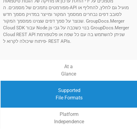
מסמכים על ידי החלת עדכון או מחיקה של הגנות סיסמאות
מפורמטים נתמכים של מסמכים. ה-API מועיל גם לחלץ, להחליף או
לסובב דפים נבחרים ממסמך המקור ומייצר במדויק מסמך חדש
שנוצר על סמך דפים שצוינו ממסמך המקור. GroupDocs.Merger
Cloud SDK עבור Node.js בנוי כשכבה על גבי GroupDocs.Merger
Cloud REST API שניתן להשתמש בה עם כל שפה או פלטפורמת
פיתוח שיכולה לקרוא ל- REST APIs.
At a
Glance
Supported
File Formats
Platform
Independence