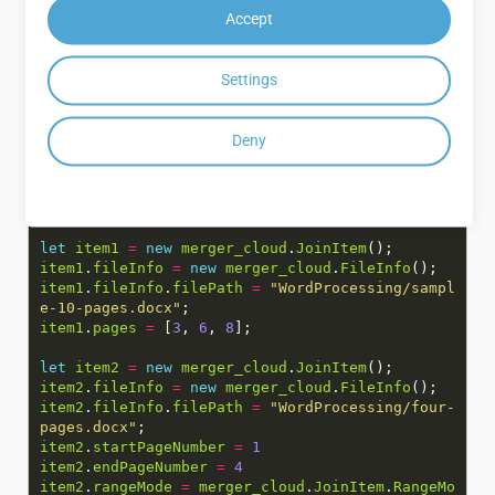
Accept
צירוף דפים ממסמכים שונים - Node.js
Settings
//Get your App SID and App Key at https://dashb
Deny
oard.groupdocs.cloud (free registration is requ
class
JoinPagesFromVariousDocuments
static
async
Run
let
item1
=
new
merger_cloud
.
JoinItem
item1
.
fileInfo
=
new
merger_cloud
.
FileInfo
item1
.
fileInfo
.
filePath
=
"WordProcessing/sampl
e-10-pages.docx"
item1
.
pages
=
[
3
,
6
,
8
let
item2
=
new
merger_cloud
.
JoinItem
item2
.
fileInfo
=
new
merger_cloud
.
FileInfo
item2
.
fileInfo
.
filePath
=
"WordProcessing/four-
pages.docx"
item2
.
startPageNumber
=
1
item2
.
endPageNumber
=
4
item2
.
rangeMode
=
merger_cloud
.
JoinItem
.
RangeMo