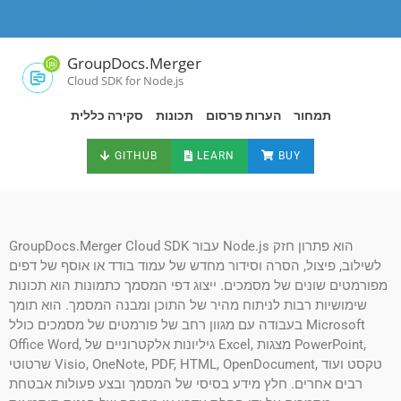
GroupDocs.Merger
Cloud SDK for Node.js
תמחור
הערות פרסום
תכונות
סקירה כללית
GITHUB
LEARN
BUY
GroupDocs.Merger Cloud SDK עבור Node.js הוא פתרון חזק
לשילוב, פיצול, הסרה וסידור מחדש של עמוד בודד או אוסף של דפים
מפורמטים שונים של מסמכים. ייצוג דפי המסמך כתמונות הוא תכונות
שימושיות רבות לניתוח מהיר של התוכן ומבנה המסמך. הוא תומך
בעבודה עם מגוון רחב של פורמטים של מסמכים כולל Microsoft
Office Word, גיליונות אלקטרוניים של Excel, מצגות PowerPoint,
שרטוטי Visio, OneNote, PDF, HTML, OpenDocument, טקסט ועוד
רבים אחרים. חלץ מידע בסיסי של המסמך ובצע פעולות אבטחת