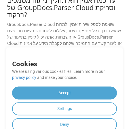
עד כמה אמין הוא תהליך ניתוח מסמכים
של GroupDocs.Parser Cloud וסריקת
ברקוד?
GroupDocs.Parser Cloud שואפת לספק שירות אמין. למרות
שהוא בדרך כלל מתפקד היטב, עלולות להתרחש בעיות מדי פעם
או השבתות. אתה יכול לעיין בתיעוד של GroupDocs.Parser
Cloud או ליצור קשר עם התמיכה שלהם לקבלת מידע על אמינות
השירות וזמני פעולה.
Cookies
האם אוכל לשלב ממשקי API של
GroupDocs.Parser Cloud באפליקציה
We are using various cookies files. Learn more in our
שלי, ללא קשר לשפת התכנות או
privacy policy
and make your choice.
הפלטפורמה שבה אני משתמש?
Accept
כן, אתה יכול לשלב ממשקי API של GroupDocs.Parser Cloud
באפליקציה שלך ללא קשר לשפת התכנות או הפלטפורמה.
Settings
GroupDocs מספק SDK לשפות תכנות פופולריות כמו .NET,
Java, PHP, Python, Ruby ו-Node.js. בנוסף, אתה יכול להשתמש
בממשקי API של RESTful ישירות עם כל שפת תכנות שתומכת
Deny
בבקשות HTTP.