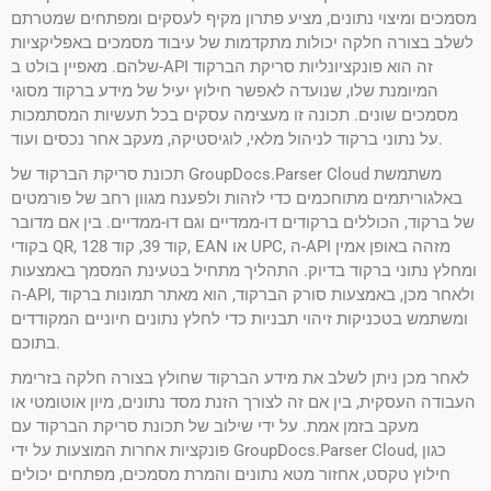
מסמכים ומיצוי נתונים, מציע פתרון מקיף לעסקים ומפתחים שמטרתם
לשלב בצורה חלקה יכולות מתקדמות של עיבוד מסמכים באפליקציות
שלהם. מאפיין בולט ב-API זה הוא פונקציונליות סריקת הברקוד
המיומנת שלו, שנועדה לאפשר חילוץ יעיל של מידע ברקוד מסוגי
מסמכים שונים. תכונה זו מעצימה עסקים בכל תעשיות המסתמכות
על נתוני ברקוד לניהול מלאי, לוגיסטיקה, מעקב אחר נכסים ועוד.
תכונת סריקת הברקוד של GroupDocs.Parser Cloud משתמשת
באלגוריתמים מתוחכמים כדי לזהות ולפענח מגוון רחב של פורמטים
של ברקוד, הכוללים ברקודים דו-ממדיים וגם דו-ממדיים. בין אם מדובר
בקודי QR, קוד 39, קוד 128, EAN או UPC, ה-API מזהה באופן אמין
ומחלץ נתוני ברקוד בדיוק. התהליך מתחיל בטעינת המסמך באמצעות
ה-API, ולאחר מכן, באמצעות סורק הברקוד, הוא מאתר תמונות ברקוד
ומשתמש בטכניקות זיהוי תבניות כדי לחלץ נתונים חיוניים המקודדים
בתוכם.
לאחר מכן ניתן לשלב את מידע הברקוד שחולץ בצורה חלקה בזרימת
העבודה העסקית, בין אם זה לצורך הזנת מסד נתונים, מיון אוטומטי או
מעקב בזמן אמת. על ידי שילוב של תכונת סריקת הברקוד עם
פונקציות אחרות המוצעות על ידי GroupDocs.Parser Cloud, כגון
חילוץ טקסט, אחזור מטא נתונים והמרת מסמכים, מפתחים יכולים