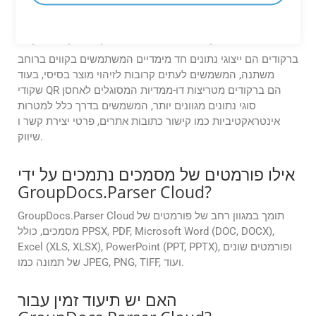
מה ההבדל בין ברקוד לקוד QR?
ברקודים הם ייצוגי נתונים חד מימדיים המשתמשים בקווים ברוחב
משתנה, המשמשים לעתים קרובות לזיהוי מוצר בסיסי, בעוד
שקודי QR הם ברקודים מטריצות דו-ממדיות המסוגלים לאחסן
סוגי נתונים מגוונים יותר, המשמשים בדרך כלל למטרות
אינטראקטיביות כמו קישור כתובות אתרים, פרטי יצירת קשר ו
שיווק.
אילו פורמטים של מסמכים נתמכים על ידי
GroupDocs.Parser Cloud?
GroupDocs.Parser Cloud תומך במגוון רחב של פורמטים של
מסמכים, כולל PPSX, PDF, Microsoft Word (DOC, DOCX),
Excel (XLS, XLSX), PowerPoint (PPT, PPTX), ופורמטים שונים
של תמונה כמו JPEG, PNG, TIFF, ועוד.
האם יש תיעוד זמין עבור