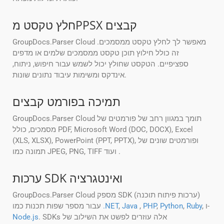
חלץ טקסט מPPSX קבצים
GroupDocs.Parser Cloud מאפשר לך לחלץ טקסט ממסמכים.
זה כולל חילוץ תוכן טקסט ממסמכים שלמים או מדפים
ספציפיים. הטקסט שחולץ יכול לשמש עבור חיפוש, ניתוח,
אינדקס ומשימות עיבוד נתונים שונות.
תמיכה בפורמט קבצים
GroupDocs.Parser Cloud תומך במגוון רחב של פורמטים של
מסמכים, כולל PDF, Microsoft Word (DOC, DOCX), Excel
(XLS, XLSX), PowerPoint (PPT, PPTX), ופורמטים שונים של
תמונה כמו JPEG, PNG, TIFF ועוד .
ערכות SDK ואינטגרציה
GroupDocs.Parser Cloud מספק SDK (ערכות פיתוח תוכנה)
, ו-
Ruby
,
Python
,
PHP
,
Java
,
.NET
עבור מספר שפות תכנות כמו
. SDKs אלה עוזרים לפשט את השילוב של
Node.js