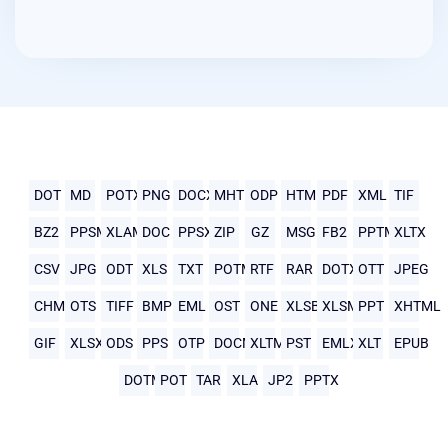
DOT
MD
POTX
PNG
DOCX
MHTML
ODP
HTML
PDF
XML
TIF
BZ2
PPSM
XLAM
DOC
PPSX
ZIP
GZ
MSG
FB2
PPTM
XLTX
CSV
JPG
ODT
XLS
TXT
POTM
RTF
RAR
DOTX
OTT
JPEG
CHM
OTS
TIFF
BMP
EML
OST
ONE
XLSB
XLSM
PPT
XHTML
GIF
XLSX
ODS
PPS
OTP
DOCM
XLTM
PST
EMLX
XLT
EPUB
DOTM
POT
TAR
XLA
JP2
PPTX