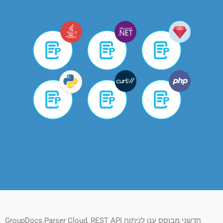
GroupDocs.Parser Cloud, REST API חדשני מבוסס ענן לניתוח