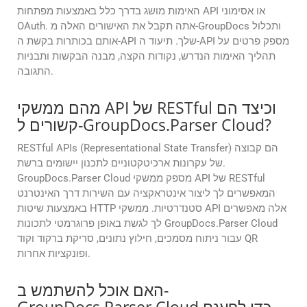
האימות מושג בדרך כלל באמצעות מפתחות API או אסימוני
OAuth. אתה תקבל את האישורים האלה מ-GroupDocs ותכלול
אותם בכותרות בקשת ה-API שלך. תיעוד ה-API מספק פרטים על
תהליך האימות הנדרש, נקודות הקצה, מבנה הבקשות ותבניות
התגובה.
מהם ממשקי API של RESTful וכיצד הם
קשורים ל-GroupDocs.Parser Cloud?
RESTful APIs (Representational State Transfer) הם קבוצה
של עקרונות ארכיטקטוניים לתכנון יישומים ברשת.
GroupDocs.Parser Cloud מספק ממשקי API של RESTful
המאפשרים לך ליצור אינטראקציה עם השירות דרך האינטרנט
באמצעות שיטות HTTP סטנדרטיות. ממשקי API אלה מאפשרים
לך לגשת באופן פרוגרמטי לתכונות GroupDocs.Parser Cloud
עבור ניתוח מסמכים, חילוץ נתונים, סריקת ברקוד וקוד QR
ופונקציות אחרות.
האם אוכל להשתמש ב-