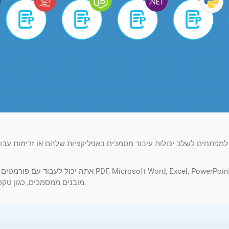
מובנים ממסמכים, כגון טקסט, מטא נתונים, תמונות, טבלאות ואפילו תוכן קובץ גולמי.