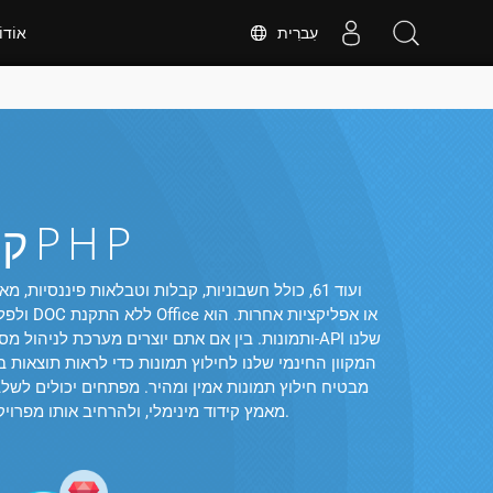
עִברִית
אוֹדו
חלץ תמונות מDOC קבצים בPHP
מאמץ קידוד מינימלי, ולהרחיב אותו מפרויקטים קטנים ליישומים ברמת ארגון. הגמישות שלו הופכת אותו לאידיאלי עבור פתרונות פיננסיים, משפטיים וניהול תוכן.