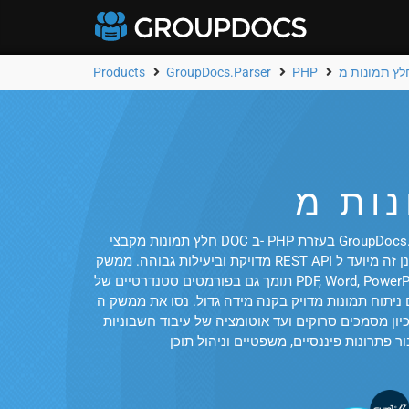
Products
GroupDocs.Parser
PHP
חלץ תמונות מקבצי DOC ב- PHP בעזרת GroupDocs.Parser Cloud API. ניתוח קבצי DOC ועוד 61, כולל חשבוניות, קבלות וטבלאות פיננסיות, מאפשר לחלץ תמונות מוטמעות בצורה
מדויקת וביעילות גבוהה. ממשק REST API מבוסס ענן זה מיועד ל- PHP ולפלטפורמות מרכזיות אחרות, ומאפשר למפתחים לעבד קבצי DOC ללא התקנת Office או אפליקציות אחרות. הוא
תומך גם בפורמטים סטנדרטיים של PDF, Word, PowerPoint ותמונות. בין אם אתם יוצרים מערכת לניהול מסמכים או מבצעים אוטומציה של זרימות עבודה לחילוץ תוכן, ממשק ה-API שלנו
ק בקנה מידה גדול. נסו את ממשק ה-API ביישומי PHP שלכם או נצלו את ממשק ה-DOC המקוון החינמי שלנו לחילוץ תמונות כדי לראות תוצאות באופן מיידי.
ם סרוקים ועד אוטומציה של עיבוד חשבוניות, GroupDocs.Parser Cloud מבטיח חילוץ תמונות אמין ומהיר. מפתחים יכולים לשלב אותו בצורה חלקה בזרימות עבודה עם