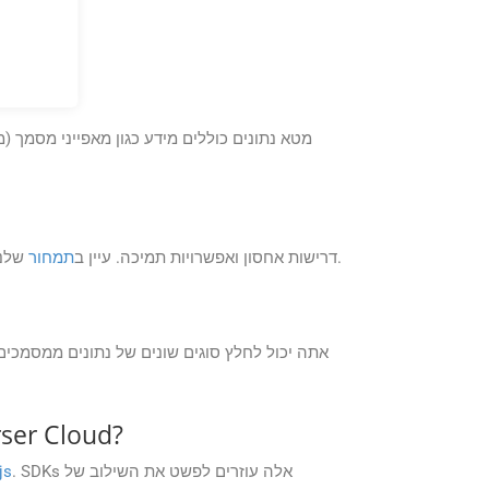
שלנו לפרטים ואפשרויות ספציפיות.
GroupDocs.Parser Cloud מציע תוכניות תמחור שונות המבוססות על גורמים כמו שימוש ב-API, דרישות אחסון ואפשרויות תמיכה. עיין ב
תמחור
אילו שפות תכנות נתמכות על ידי ערכ
. SDKs אלה עוזרים לפשט את השילוב של
js