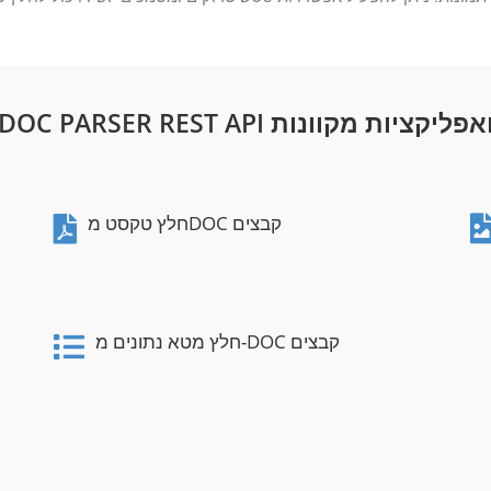
DOC PARSER REST AP ואפליקציות מקוונות
חלץ טקסט מDOC קבצים
חלץ מטא נתונים מ-DOC קבצים