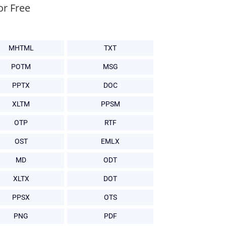
or Free
MHTML
TXT
POTM
MSG
PPTX
DOC
XLTM
PPSM
OTP
RTF
OST
EMLX
MD
ODT
XLTX
DOT
PPSX
OTS
PNG
PDF