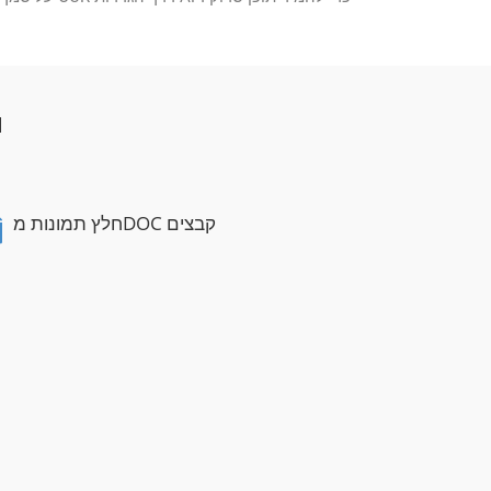
I
חלץ תמונות מDOC קבצים