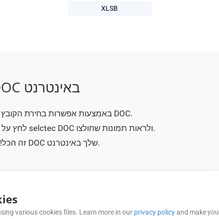
XLSB
כיצד לחלץ תמונות מקובץ DOC באינטרנט
בחר קובץ DOC באמצעות אפשרות בחירת הקובץ או פשוט גרור ושחרר קובץ DOC.
כדי להעלות את קובץ selctec DOC ולראות תמונות שחולצו.
לחץ על 
זה הכל! כעת תוכל לראות את התמונות מהמסמך DOC שלך באינטרנט.
ies
sing various cookies files. Learn more in our
privacy policy
and make your
שאלות נפוצות