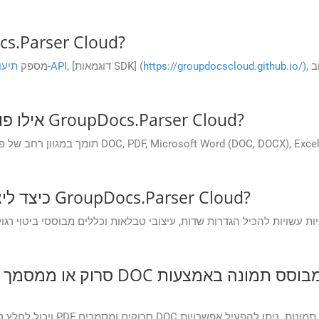
האם יש תיעוד זמין עבור  Cloud
ב
,
https://groupdocscloud.github.io/)
, [דוגמאות SDK] (
הפניה ל-API
כן, GroupDocs.Parser Cloud מספק
תיעו
אילו פורמטים של מסמכים נתמכים על ידי GroupDocs.Parser Cloud?
כיצד ליצור ולהשתמש בתבניות חילוץ בתוך GroupDocs.Parser Cloud?