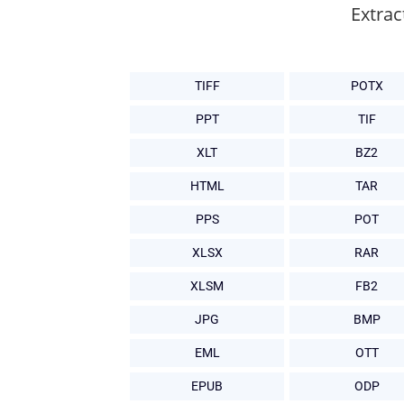
Extrac
TIFF
POTX
PPT
TIF
XLT
BZ2
HTML
TAR
PPS
POT
XLSX
RAR
XLSM
FB2
JPG
BMP
EML
OTT
EPUB
ODP