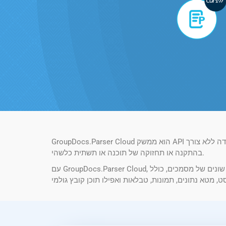
GroupDocs.Parser Cloud הוא ממשק API לניתוח מסמכים ומיצוי נתונים מבוסס ענן. זה מאפשר למפתחים לשלב יכולות עיבוד מסמכים באפליקציות שלהם או זרימות עבודה ללא צורך
בהתקנה או תחזוקה של תוכנה או תשתית כלשהי.
עם GroupDocs.Parser Cloud, אתה יכול לעבוד עם פורמטים שונים של מסמכים, כולל PDF, Microsoft Word, Excel, PowerPoint ועוד. ה-API מספק מגוון רחב של תכונות לחלץ נתונים