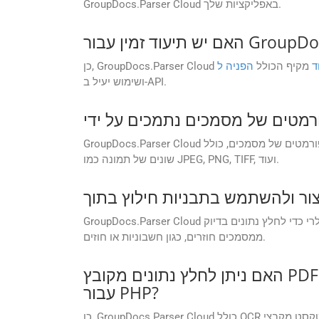
GroupDocs.Parser Cloud באפליקציות שלך.
GroupDocs.Parser?
ד
מקיף הכולל
ושימוש יעיל ב-API.
GroupDocs.Parser Cloud תומך במגוון רחב של פורמטים של מסמכים, כולל DOC, PDF, Microsoft Word (DOC, DOCX), Excel (XLS, XLSX), PowerPoint (PPT, PPTX), ופורמטים
שונים של תמונה כמו JPEG, PNG, TIFF, ועוד.
GroupDocs.Parser Cloud מאפשר לך ליצור תבניות לחילוץ נתונים מובנים. תבניות עשויות להכיל הגדרות שדות, עיצובי טבלאות וכללים מבוססי ביטוי רגולרי כדי לחלץ נתונים בדיוק
ממסמכים חוזרים, כגון חשבוניות או חוזים.
האם ניתן לחלץ נתונים מקובץ PDF סרוק או ממסמך DOC מבוסס תמונה באמצעות GroupDocs.Parser Cloud SDK
עבור PHP?
כן, GroupDocs.Parser Cloud כולל OCR ויכול לחלץ טקסט מקבצי PDF סרוקים ומסמכים DOC על סמך תמונות. ניתן להפעיל אפשרויות OCR דרך הגדרות API כדי להמיר תוכן סרוק