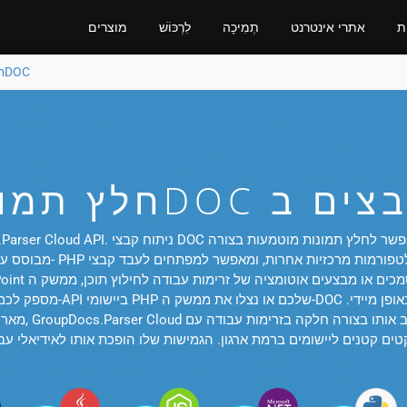
ֹת
אתרי אינטרנט
תְמִיכָה
לִרְכּוֹשׁ
מוצרים
חלץ תמונות מDOC
מספק לכם ניתוח תמונות מדוי
מארכיון מסמכי