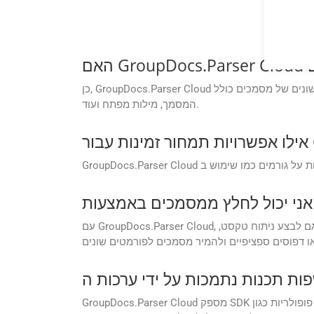
כן, GroupDocs.Parser Cloud יכול לחלץ מטא נתונים מפורמטים שונים של מסמכים כולל DOC. מטא נתונים כוללים מידע כגון מאפייני מסמך (מחבר, תאריך יצירה וכו’), כותרת
המסמך, מילות מפתח ועוד.
?
עם GroupDocs.Parser Cloud, אתה יכול לחלץ סוגים שונים של נתונים ממסמכים, כגון טקסט, מטא נתונים, תמונות, טבלאות ומידע מובנה אחר. אתה יכול גם לבצע ניתוח טקסט,