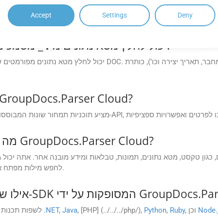
Accept
Settings
Deny
_ מסמכים?
האם GroupDocs.Parser Cloud יכול לחלץ מטא נתונים מ-
4
אילו אפשרויות תמחור זמינות עבור GroupDocs.Parser Cloud
מה אני יכול לחלץ ממסמכים באמצעות GroupDocs.Parser Cloud?
לחפש מילות מפתח או דפוסים ספציפיים ולהמיר מסמכים לפורמטים שונים.
ות ה-SDK המסופקות על ידי GroupDocs.Parser Cloud?
Node.
, וכן
Ruby
,
Python
, [PHP] (../../../php/),
Java
,
.NET
GroupDocs.Parser Cloud מספק SDK לשפות תכנות פופולריות כגון