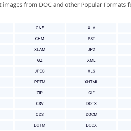
t images from DOC and other Popular Formats f
ONE
XLA
CHM
PST
XLAM
JP2
GZ
XML
JPEG
XLS
PPTM
XHTML
ZIP
GIF
CSV
DOTX
ODS
DOCM
DOTM
DOCX