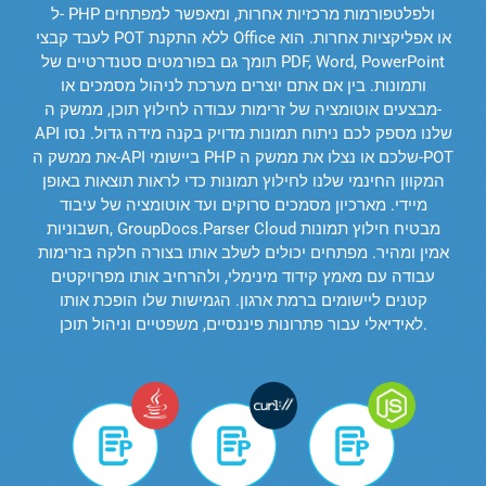
ל- PHP ולפלטפורמות מרכזיות אחרות, ומאפשר למפתחים
לעבד קבצי POT ללא התקנת Office או אפליקציות אחרות. הוא
תומך גם בפורמטים סטנדרטיים של PDF, Word, PowerPoint
ותמונות. בין אם אתם יוצרים מערכת לניהול מסמכים או
מבצעים אוטומציה של זרימות עבודה לחילוץ תוכן, ממשק ה-
API שלנו מספק לכם ניתוח תמונות מדויק בקנה מידה גדול. נסו
את ממשק ה-API ביישומי PHP שלכם או נצלו את ממשק ה-POT
המקוון החינמי שלנו לחילוץ תמונות כדי לראות תוצאות באופן
מיידי. מארכיון מסמכים סרוקים ועד אוטומציה של עיבוד
חשבוניות, GroupDocs.Parser Cloud מבטיח חילוץ תמונות
אמין ומהיר. מפתחים יכולים לשלב אותו בצורה חלקה בזרימות
עבודה עם מאמץ קידוד מינימלי, ולהרחיב אותו מפרויקטים
קטנים ליישומים ברמת ארגון. הגמישות שלו הופכת אותו
לאידיאלי עבור פתרונות פיננסיים, משפטיים וניהול תוכן.