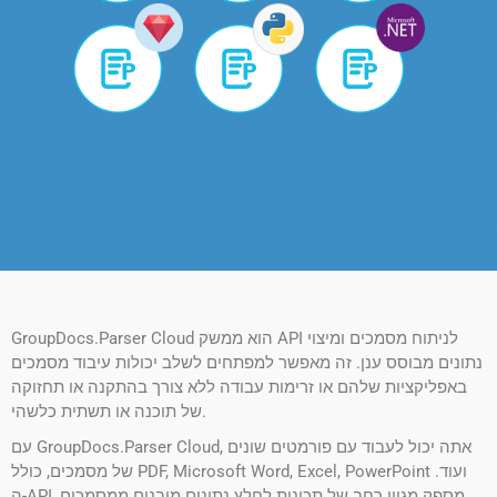
GroupDocs.Parser Cloud הוא ממשק API לניתוח מסמכים ומיצוי
נתונים מבוסס ענן. זה מאפשר למפתחים לשלב יכולות עיבוד מסמכים
באפליקציות שלהם או זרימות עבודה ללא צורך בהתקנה או תחזוקה
של תוכנה או תשתית כלשהי.
עם GroupDocs.Parser Cloud, אתה יכול לעבוד עם פורמטים שונים
של מסמכים, כולל PDF, Microsoft Word, Excel, PowerPoint ועוד.
ה-API מספק מגוון רחב של תכונות לחלץ נתונים מובנים ממסמכים,