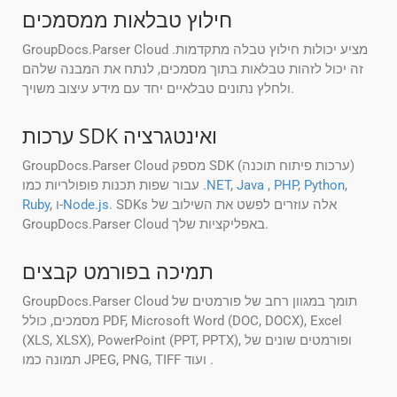
חילוץ טבלאות ממסמכים
GroupDocs.Parser Cloud מציע יכולות חילוץ טבלה מתקדמות.
זה יכול לזהות טבלאות בתוך מסמכים, לנתח את המבנה שלהם
ולחלץ נתונים טבלאיים יחד עם מידע עיצוב משויך.
ערכות SDK ואינטגרציה
GroupDocs.Parser Cloud מספק SDK (ערכות פיתוח תוכנה)
,
Python
,
PHP
,
Java
,
.NET
עבור שפות תכנות פופולריות כמו
. SDKs אלה עוזרים לפשט את השילוב של
Node.js
, ו-
Ruby
GroupDocs.Parser Cloud באפליקציות שלך.
תמיכה בפורמט קבצים
GroupDocs.Parser Cloud תומך במגוון רחב של פורמטים של
מסמכים, כולל PDF, Microsoft Word (DOC, DOCX), Excel
(XLS, XLSX), PowerPoint (PPT, PPTX), ופורמטים שונים של
תמונה כמו JPEG, PNG, TIFF ועוד .