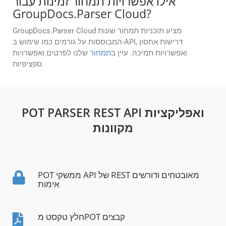
אילו אפשרויות תמחור זמינות עבור
GroupDocs.Parser Cloud?
GroupDocs.Parser Cloud מציע תוכניות תמחור שונות
המבוססות על גורמים כמו שימוש ב-API, דרישות אחסון
ואפשרויות תמיכה. עיין ב
תמחור
שלנו לפרטים ואפשרויות
ספציפיות.
POT PARSER REST API ואפליקציות
מקוונות
POT ממשקי API של REST מאובטחים ודורשים
אימות
חלץ טקסט מPOT קבצים