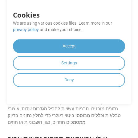
. SDKs אלה עוזרים לפשט את השילוב של
Node.js
GroupDocs.Parser Cloud באפליקציות שלך.
Cookies
We are using various cookies files. Learn more in our
האם GroupDocs.Parser Cloud יכול
privacy policy
and make your choice.
_ מסמכים?
לחלץ מטא נתונים מ-
4
Accept
כן, GroupDocs.Parser Cloud יכול לחלץ מטא נתונים מפורמטים
שונים של מסמכים כולל POT. מטא נתונים כוללים מידע כגון
מאפייני מסמך (מחבר, תאריך יצירה וכו’), כותרת המסמך, מילות
Settings
מפתח ועוד.
Deny
כיצד ליצור ולהשתמש בתבניות חילוץ
בתוך GroupDocs.Parser Cloud?
GroupDocs.Parser Cloud מאפשר לך ליצור תבניות לחילוץ
נתונים מובנים. תבניות עשויות להכיל הגדרות שדות, עיצובי
טבלאות וכללים מבוססי ביטוי רגולרי כדי לחלץ נתונים בדיוק
ממסמכים חוזרים, כגון חשבוניות או חוזים.