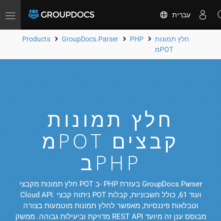
עִברִית
Toggle
navigation
חלץ תמונות
PHP
GroupDocs.Parser
Products
מPOT
חלץ תמונות
מPOT קבצים
בPHP
חלץ תמונות מקבצי POT ב- PHP בעזרת GroupDocs.Parser
Cloud API. ניתוח קבצי POT ועוד 61, כולל חשבוניות, קבלות
וטבלאות פיננסיות, מאפשר לחלץ תמונות מוטמעות בצורה
מדויקת וביעילות גבוהה. ממשק REST API מבוסס ענן זה מיועד