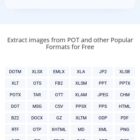
Extract images from POT and other Popular
Formats for Free
DOTM
XLSX
EMLX
XLA
JP2
XLSB
XLT
OTS
FB2
XLSM
PPT
PPTX
POTX
TAR
OTT
XLAM
JPEG
CHM
DOT
MSG
CSV
PPSX
PPS
HTML
BZ2
DOCX
GZ
XLTM
ODP
PDF
RTF
OTP
XHTML
MD
XML
PNG