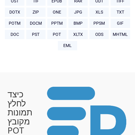
OST
TIF
EPUB
RAR
ODT
TIFF
DOTX
ZIP
ONE
JPG
XLS
TXT
POTM
DOCM
PPTM
BMP
PPSM
GIF
DOC
PST
POT
XLTX
ODS
MHTML
EML
כיצד
לחלץ
תמונות
מקובץ
POT