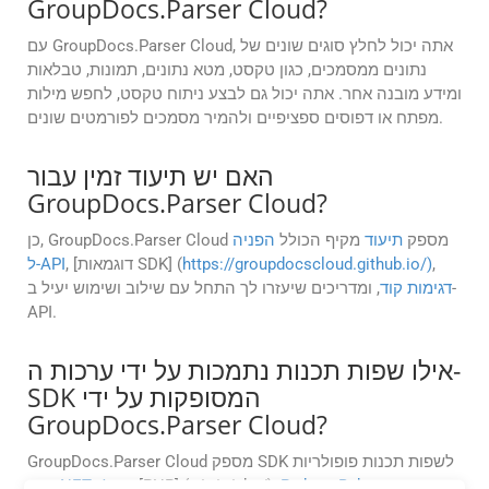
GroupDocs.Parser Cloud?
עם GroupDocs.Parser Cloud, אתה יכול לחלץ סוגים שונים של
נתונים ממסמכים, כגון טקסט, מטא נתונים, תמונות, טבלאות
ומידע מובנה אחר. אתה יכול גם לבצע ניתוח טקסט, לחפש מילות
מפתח או דפוסים ספציפיים ולהמיר מסמכים לפורמטים שונים.
האם יש תיעוד זמין עבור
GroupDocs.Parser Cloud?
כן, GroupDocs.Parser Cloud מספק
תיעוד
מקיף הכולל
הפניה
,
https://groupdocscloud.github.io/)
, [דוגמאות SDK] (
ל-API
דגימות קוד
, ומדריכים שיעזרו לך התחל עם שילוב ושימוש יעיל ב-
API.
אילו שפות תכנות נתמכות על ידי ערכות ה-
SDK המסופקות על ידי
GroupDocs.Parser Cloud?
GroupDocs.Parser Cloud מספק SDK לשפות תכנות פופולריות
, וכן
Ruby
,
Python
, [PHP] (../../../php/),
Java
,
.NET
כגון