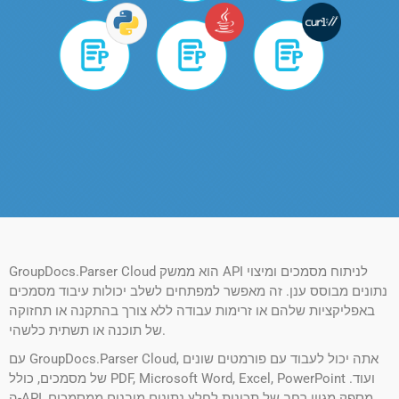
GroupDocs.Parser Cloud הוא ממשק API לניתוח מסמכים ומיצוי
נתונים מבוסס ענן. זה מאפשר למפתחים לשלב יכולות עיבוד מסמכים
באפליקציות שלהם או זרימות עבודה ללא צורך בהתקנה או תחזוקה
של תוכנה או תשתית כלשהי.
עם GroupDocs.Parser Cloud, אתה יכול לעבוד עם פורמטים שונים
של מסמכים, כולל PDF, Microsoft Word, Excel, PowerPoint ועוד.
ה-API מספק מגוון רחב של תכונות לחלץ נתונים מובנים ממסמכים,