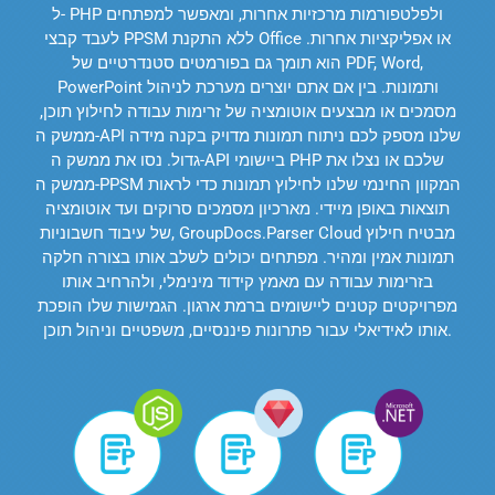
ל- PHP ולפלטפורמות מרכזיות אחרות, ומאפשר למפתחים
לעבד קבצי PPSM ללא התקנת Office או אפליקציות אחרות.
הוא תומך גם בפורמטים סטנדרטיים של PDF, Word,
PowerPoint ותמונות. בין אם אתם יוצרים מערכת לניהול
מסמכים או מבצעים אוטומציה של זרימות עבודה לחילוץ תוכן,
ממשק ה-API שלנו מספק לכם ניתוח תמונות מדויק בקנה מידה
גדול. נסו את ממשק ה-API ביישומי PHP שלכם או נצלו את
ממשק ה-PPSM המקוון החינמי שלנו לחילוץ תמונות כדי לראות
תוצאות באופן מיידי. מארכיון מסמכים סרוקים ועד אוטומציה
של עיבוד חשבוניות, GroupDocs.Parser Cloud מבטיח חילוץ
תמונות אמין ומהיר. מפתחים יכולים לשלב אותו בצורה חלקה
בזרימות עבודה עם מאמץ קידוד מינימלי, ולהרחיב אותו
מפרויקטים קטנים ליישומים ברמת ארגון. הגמישות שלו הופכת
אותו לאידיאלי עבור פתרונות פיננסיים, משפטיים וניהול תוכן.