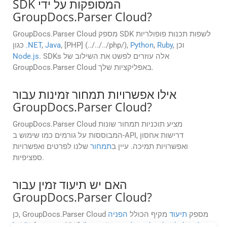
SDK המסופקות על ידי
GroupDocs.Parser Cloud?
GroupDocs.Parser Cloud מספק SDK לשפות תכנות פופולריות
, וכן
Ruby
,
Python
, [PHP] (../../../php/),
Java
,
.NET
כגון
. SDKs אלה עוזרים לפשט את השילוב של
Node.js
GroupDocs.Parser Cloud באפליקציות שלך.
אילו אפשרויות תמחור זמינות עבור
GroupDocs.Parser Cloud?
GroupDocs.Parser Cloud מציע תוכניות תמחור שונות
המבוססות על גורמים כמו שימוש ב-API, דרישות אחסון
ואפשרויות תמיכה. עיין ב
תמחור
שלנו לפרטים ואפשרויות
ספציפיות.
האם יש תיעוד זמין עבור
GroupDocs.Parser Cloud?
כן, GroupDocs.Parser Cloud מספק
תיעוד
מקיף הכולל
הפניה
,
https://groupdocscloud.github.io/)
, [דוגמאות SDK] (
ל-API