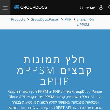
עִברִית
Toggle
navigation
חלץ תמונות
PHP
GroupDocs.Parser
Products
מPPSM
חלץ תמונות
מPPSM קבצים
בPHP
חלץ תמונות מקבצי PPSM ב- PHP בעזרת GroupDocs.Parser
Cloud API. ניתוח קבצי PPSM ועוד 61, כולל חשבוניות, קבלות
וטבלאות פיננסיות, מאפשר לחלץ תמונות מוטמעות בצורה
מדויקת וביעילות גבוהה. ממשק REST API מבוסס ענן זה מיועד