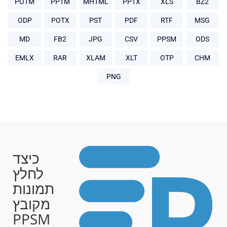
POTM
PPTM
MHTML
PPTX
XLS
BZ2
ODP
POTX
PST
PDF
RTF
MSG
MD
FB2
JPG
CSV
PPSM
ODS
EMLX
RAR
XLAM
XLT
OTP
CHM
PNG
כיצד
לחלץ
תמונות
מקובץ
PPSM