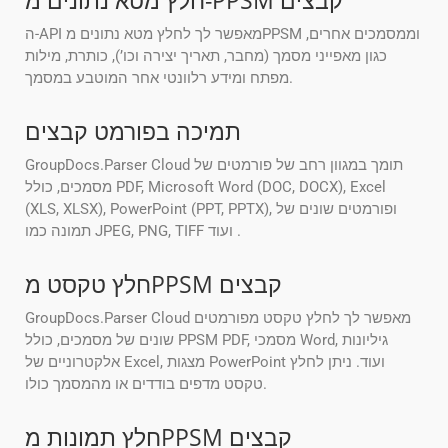
חלץ מטא נתונים מ-PPSM קבצים
ה-API מאפשר לך לחלץ מטא נתונים מPPSM וממסמכים אחרים,
כגון מאפייני מסמך (מחבר, תאריך יצירה וכו’), כותרת, מילות
מפתח ומידע רלוונטי אחר המוטבע במסמך.
תמיכה בפורמט קבצים
GroupDocs.Parser Cloud תומך במגוון רחב של פורמטים של
מסמכים, כולל PDF, Microsoft Word (DOC, DOCX), Excel
(XLS, XLSX), PowerPoint (PPT, PPTX), ופורמטים שונים של
תמונה כמו JPEG, PNG, TIFF ועוד .
חלץ טקסט מPPSM קבצים
GroupDocs.Parser Cloud מאפשר לך לחלץ טקסט מפורמטים
שונים של מסמכים, כולל PPSM PDF, מסמכי Word, גיליונות
אלקטרוניים של Excel, מצגות PowerPoint ועוד. ניתן לחלץ
טקסט מדפים בודדים או מהמסמך כולו.
חלץ תמונות מPPSM קבצים