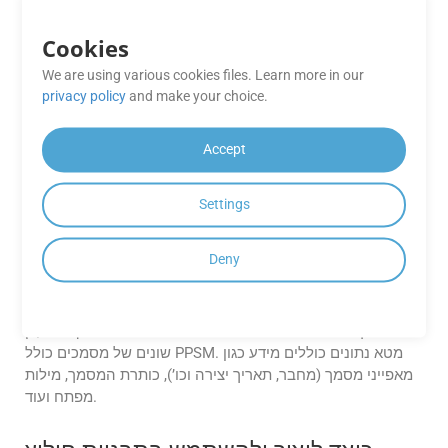
דגימות קוד
, ומדריכים שיעזרו לך התחל עם שילוב ושימוש יעיל ב-
API.
Cookies
We are using various cookies files. Learn more in our
אילו פורמטים של מסמכים נתמכים על ידי
privacy policy
and make your choice.
GroupDocs.Parser Cloud?
Accept
GroupDocs.Parser Cloud תומך במגוון רחב של פורמטים של
מסמכים, כולל PPSM, PDF, Microsoft Word (DOC, DOCX),
Excel (XLS, XLSX), PowerPoint (PPT, PPTX), ופורמטים שונים
Settings
של תמונה כמו JPEG, PNG, TIFF, ועוד.
Deny
האם GroupDocs.Parser Cloud יכול
_ מסמכים?
לחלץ מטא נתונים מ-
4
כן, GroupDocs.Parser Cloud יכול לחלץ מטא נתונים מפורמטים
שונים של מסמכים כולל PPSM. מטא נתונים כוללים מידע כגון
מאפייני מסמך (מחבר, תאריך יצירה וכו’), כותרת המסמך, מילות
מפתח ועוד.