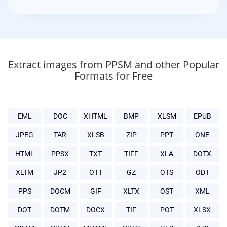
Extract images from PPSM and other Popular
Formats for Free
EML
DOC
XHTML
BMP
XLSM
EPUB
JPEG
TAR
XLSB
ZIP
PPT
ONE
HTML
PPSX
TXT
TIFF
XLA
DOTX
XLTM
JP2
OTT
GZ
OTS
ODT
PPS
DOCM
GIF
XLTX
OST
XML
DOT
DOTM
DOCX
TIF
POT
XLSX