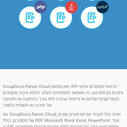
GroupDocs.Parser Cloud הוא ממשק API לניתוח מסמכים ומיצוי
נתונים מבוסס ענן. זה מאפשר למפתחים לשלב יכולות עיבוד מסמכים
באפליקציות שלהם או זרימות עבודה ללא צורך בהתקנה או תחזוקה
של תוכנה או תשתית כלשהי.
עם GroupDocs.Parser Cloud, אתה יכול לעבוד עם פורמטים שונים
של מסמכים, כולל PDF, Microsoft Word, Excel, PowerPoint ועוד.
ה-API מספק מגוון רחב של תכונות לחלץ נתונים מובנים ממסמכים,