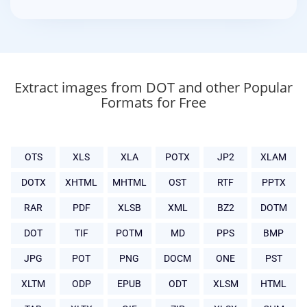
Extract images from DOT and other Popular
Formats for Free
OTS
XLS
XLA
POTX
JP2
XLAM
DOTX
XHTML
MHTML
OST
RTF
PPTX
RAR
PDF
XLSB
XML
BZ2
DOTM
DOT
TIF
POTM
MD
PPS
BMP
JPG
POT
PNG
DOCM
ONE
PST
XLTM
ODP
EPUB
ODT
XLSM
HTML