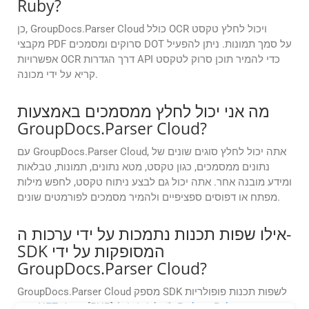
Ruby?
כן, GroupDocs.Parser Cloud כולל OCR ויכול לחלץ טקסט
מקבצי PDF סרוקים ומסמכים DOT על סמך תמונות. ניתן להפעיל
אפשרויות OCR דרך הגדרות API כדי להמיר תוכן סרוק לטקסט
קריא על ידי מכונה.
מה אני יכול לחלץ ממסמכים באמצעות
GroupDocs.Parser Cloud?
עם GroupDocs.Parser Cloud, אתה יכול לחלץ סוגים שונים של
נתונים ממסמכים, כגון טקסט, מטא נתונים, תמונות, טבלאות
ומידע מובנה אחר. אתה יכול גם לבצע ניתוח טקסט, לחפש מילות
מפתח או דפוסים ספציפיים ולהמיר מסמכים לפורמטים שונים.
אילו שפות תכנות נתמכות על ידי ערכות ה-
SDK המסופקות על ידי
GroupDocs.Parser Cloud?
GroupDocs.Parser Cloud מספק SDK לשפות תכנות פופולריות
, וכן
Ruby
,
Python
, [PHP] (../../../php/),
Java
,
.NET
כגון