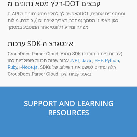
חלץ מטא נתונים מ-DOT קבצים
ה-API מאפשר לך לחלץ מטא נתונים מDOT וממסמכים אחרים,
כגון מאפייני מסמך (מחבר, תאריך יצירה וכו’), כותרת, מילות
מפתח ומידע רלוונטי אחר המוטבע במסמך.
ערכות SDK ואינטגרציה
GroupDocs.Parser Cloud מספק SDK (ערכות פיתוח תוכנה)
,
Python
,
PHP
,
Java
,
.NET
עבור שפות תכנות פופולריות כמו
. SDKs אלה עוזרים לפשט את השילוב של
Node.js
, ו-
Ruby
GroupDocs.Parser Cloud באפליקציות שלך.
SUPPORT AND LEARNING
RESOURCES