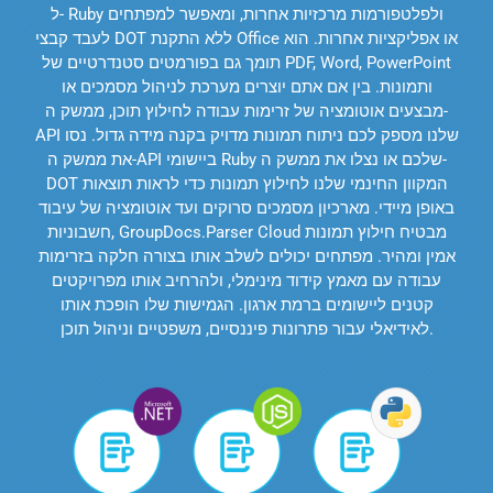
ל- Ruby ולפלטפורמות מרכזיות אחרות, ומאפשר למפתחים
לעבד קבצי DOT ללא התקנת Office או אפליקציות אחרות. הוא
תומך גם בפורמטים סטנדרטיים של PDF, Word, PowerPoint
ותמונות. בין אם אתם יוצרים מערכת לניהול מסמכים או
מבצעים אוטומציה של זרימות עבודה לחילוץ תוכן, ממשק ה-
API שלנו מספק לכם ניתוח תמונות מדויק בקנה מידה גדול. נסו
את ממשק ה-API ביישומי Ruby שלכם או נצלו את ממשק ה-
DOT המקוון החינמי שלנו לחילוץ תמונות כדי לראות תוצאות
באופן מיידי. מארכיון מסמכים סרוקים ועד אוטומציה של עיבוד
חשבוניות, GroupDocs.Parser Cloud מבטיח חילוץ תמונות
אמין ומהיר. מפתחים יכולים לשלב אותו בצורה חלקה בזרימות
עבודה עם מאמץ קידוד מינימלי, ולהרחיב אותו מפרויקטים
קטנים ליישומים ברמת ארגון. הגמישות שלו הופכת אותו
לאידיאלי עבור פתרונות פיננסיים, משפטיים וניהול תוכן.