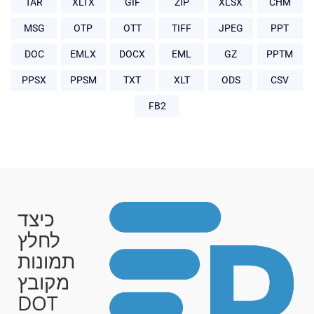
TAR
XLTX
GIF
ZIP
XLSX
CHM
MSG
OTP
OTT
TIFF
JPEG
PPT
DOC
EMLX
DOCX
EML
GZ
PPTM
PPSX
PPSM
TXT
XLT
ODS
CSV
FB2
כיצד
לחלץ
תמונות
מקובץ
DOT