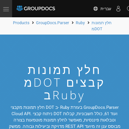
עִברִית
Toggle
navigation
חלץ תמונות
Ruby
GroupDocs.Parser
Products
מDOT
חלץ תמונות
מDOT קבצים
בRuby
חלץ תמונות מקבצי DOT ב- Ruby בעזרת GroupDocs.Parser
Cloud API. ניתוח קבצי DOT ועוד 61, כולל חשבוניות, קבלות
וטבלאות פיננסיות, מאפשר לחלץ תמונות מוטמעות בצורה
מדויקת וביעילות גבוהה. ממשק REST API מבוסס ענן זה מיועד