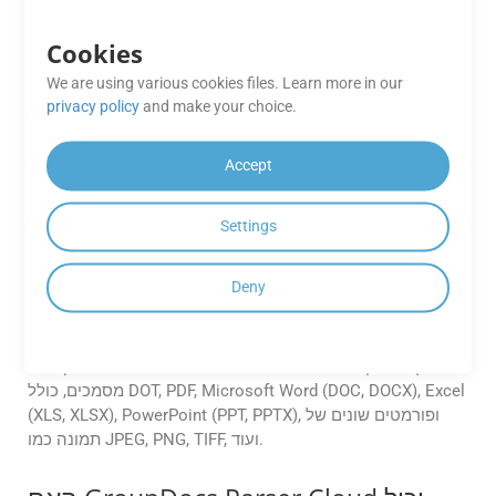
. SDKs אלה עוזרים לפשט את השילוב של
Node.js
GroupDocs.Parser Cloud באפליקציות שלך.
Cookies
We are using various cookies files. Learn more in our
האם יש תיעוד זמין עבור
privacy policy
and make your choice.
GroupDocs.Parser Cloud?
Accept
כן, GroupDocs.Parser Cloud מספק
תיעוד
מקיף הכולל
הפניה
,
https://groupdocscloud.github.io/)
, [דוגמאות SDK] (
ל-API
דגימות קוד
, ומדריכים שיעזרו לך התחל עם שילוב ושימוש יעיל ב-
Settings
API.
Deny
אילו פורמטים של מסמכים נתמכים על ידי
GroupDocs.Parser Cloud?
GroupDocs.Parser Cloud תומך במגוון רחב של פורמטים של
מסמכים, כולל DOT, PDF, Microsoft Word (DOC, DOCX), Excel
(XLS, XLSX), PowerPoint (PPT, PPTX), ופורמטים שונים של
תמונה כמו JPEG, PNG, TIFF, ועוד.