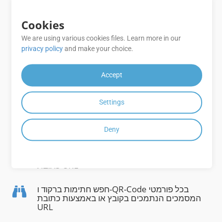
Cookies
החל מברשת רקע ויישור טקסט על חתימות טקסט
We are using various cookies files. Learn more in our
privacy policy
and make your choice.
אמת טקסט וחתימות דיגיטליות עבור מסמכי PDF,
Word ו-Excel באמצעות קובץ או דרך URL
Accept
Settings
אמת חתימות ברקוד וקוד QR עבור כל פורמטי
המסמכים הנתמכים באמצעות קובץ או באמצעות
כתובת URL
Deny
חפש חתימות דיגיטליות בקובצי PDF, גיליונות
אלקטרוניים ומסמכי Word בקובץ או באמצעות
כתובת URL
חפש חתימות ברקוד ו-QR-Code בכל פורמטי
המסמכים הנתמכים בקובץ או באמצעות כתובת
URL