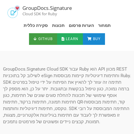
GroupDocs.Signature
Cloud SDK for Ruby
תמחור
הערות פרסום
תכונות
סקירה כללית
GITHUB
LEARN
BUY
GroupDocs.Signature Cloud SDK עבור Ruby הוא API מכוון REST
לשילוב קל בתוכניות eSign וחתימות דיגיטליות קיימות מבוססות Ruby.
SDK חתימה זה עוזר לך להאיץ את הפיתוח על ידי טיפול בפרטים
ברמה נמוכה, כגון טיפול בבקשות ובתגובות. יתר על כן, הוא מספק לך
אוסף שימושי של תכונות להחלת סוגים שונים של חתימות, כגון
חתימות תמונה, חתימות ברקוד, חתימות QR-קוד, חתימות מבוססות
טקסט, חתימות דיגיטליות וחותמות. SDK החתימה המבוססת על רובי
זו מאפשרת לך לעבוד עם חתימות בגיליונות אלקטרוניים, מצגות,
תמונות, קבצים ניידים ופשוטים של פורמטים נתמכים.