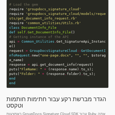
# Load the gem
require
'groupdocs_signature_cloud'
require
'groupdocs_signature_cloud/models/reque
sts/get_document_info_request.rb'
require
'common_utilities/Utils.rb'
class
DocumentInfo_File
def
self
.
Get_DocumentInfo_File
# Getting instance of the API
api
=
Common_Utilities
.
Get_SignatureApi_Instanc
request
=
GroupDocsSignatureCloud
::
GetDocumentI
nfoRequest
.
new(
"one-page.docx"
,
""
,
""
, $storag
response
=
api
.
puts(
"FleName: "
+
(response
.
name)
.
puts(
"Folder: "
+
(response
.
folder)
.
end
end
הגדר מברשת רקע עבור חתימות חותמות
וטקסט
באמצעות GroupDocs.Signature Cloud SDK עבור Ruby, אתה