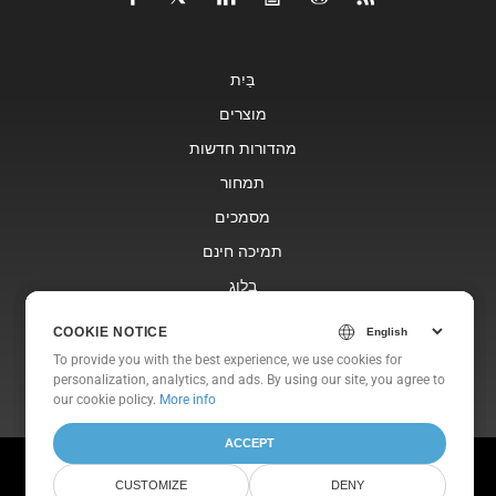
בַּיִת
מוצרים
מהדורות חדשות
תמחור
מסמכים
תמיכה חינם
בלוג
אתרי אינטרנט
COOKIE NOTICE
COOKIE NOTICE
אוֹדוֹת
To provide you with the best experience, we use cookies for
To provide you with the best experience, we use cookies for
personalization, analytics, and ads. By using our site, you agree to
personalization, analytics, and ads. By using our site, you agree to
our cookie policy
our cookie policy.
.
More info
ACCEPT
ACCEPT
© Aspose Pty Ltd 2001-2026. All Rights Reserved.
CUSTOMIZE
CUSTOMIZE
DENY
DENY
מדיניות פרטיות
תנאי שימוש
צור קשר