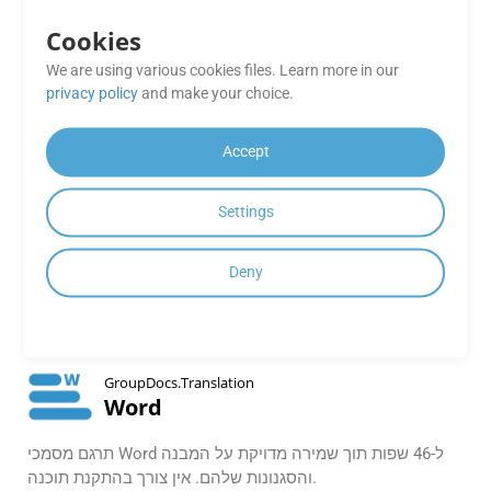
Cookies
יישומים מקוונים של
We are using various cookies files. Learn more in our
privacy policy
and make your choice.
GroupDocs.Translation
Accept
GroupDocs.Translation
Settings
All formats
Deny
תרגם במהירות PDF, Microsoft Office, OpenOffice, Markdown,
טקסט ומסמכים אחרים באינטרנט ושמור את התרגום בכל
פורמט.
GroupDocs.Translation
Word
תרגם מסמכי Word ל-46 שפות תוך שמירה מדויקת על המבנה
והסגנונות שלהם. אין צורך בהתקנת תוכנה.