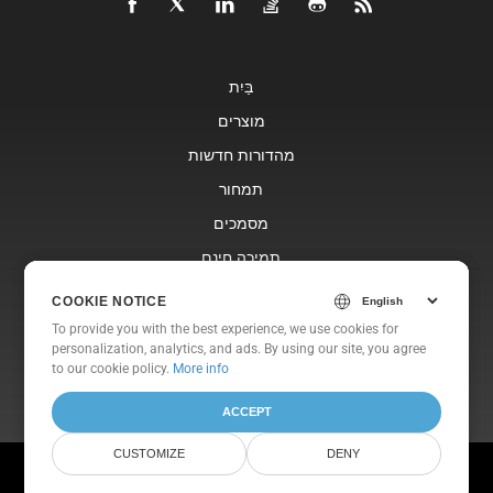
בַּיִת
מוצרים
מהדורות חדשות
תמחור
מסמכים
תמיכה חינם
בלוג
COOKIE NOTICE
COOKIE NOTICE
אתרי אינטרנט
To provide you with the best experience, we use cookies for
To provide you with the best experience, we use cookies for
personalization, analytics, and ads. By using our site, you agree
personalization, analytics, and ads. By using our site, you agree
אוֹדוֹת
to
to our cookie policy.
our cookie policy
.
More info
ACCEPT
ACCEPT
CUSTOMIZE
CUSTOMIZE
DENY
DENY
© Aspose Pty Ltd 2001-2026. All Rights Reserved.