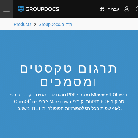
עִברִית
Toggle
navigation
GroupDocs.תרגום
Products
תרגום טקסטים
ומסמכים
תרגם אוטומטית טקסט, קובצי PDF, מסמכי Microsoft Office ו-
OpenOffice, קבצי Markdown, תמונות וקובצי PDF סרוקים
ומשאבי NET ל-46 שפות בכל הפלטפורמות הפופולריות.