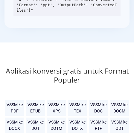
'Format': 'ppt', 'OutputPath': 'ConvertedF
Aplikasi konversi gratis untuk Format
Populer
VSSM ke
VSSM ke
VSSM ke
VSSM ke
VSSM ke
VSSM ke
PDF
EPUB
XPS
TEX
DOC
DOCM
VSSM ke
VSSM ke
VSSM ke
VSSM ke
VSSM ke
VSSM ke
DOCX
DOT
DOTM
DOTX
RTF
ODT