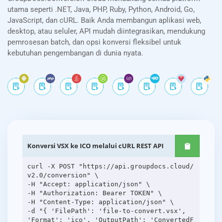
utama seperti .NET, Java, PHP, Ruby, Python, Android, Go,
JavaScript, dan cURL. Baik Anda membangun aplikasi web,
desktop, atau seluler, API mudah diintegrasikan, mendukung
pemrosesan batch, dan opsi konversi fleksibel untuk
kebutuhan pengembangan di dunia nyata.
Konversi VSX ke ICO melalui cURL REST API
curl -X POST "https://api.groupdocs.cloud/
v2.0/conversion" \
-H "Accept: application/json" \
-H "Authorization: Bearer TOKEN" \
-H "Content-Type: application/json" \
-d "{ 'FilePath': 'file-to-convert.vsx',
'Format': 'ico', 'OutputPath': 'ConvertedF