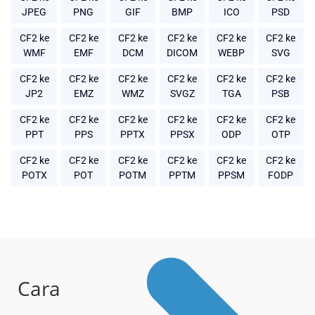
JPEG
PNG
GIF
BMP
ICO
PSD
CF2 ke
CF2 ke
CF2 ke
CF2 ke
CF2 ke
CF2 ke
WMF
EMF
DCM
DICOM
WEBP
SVG
CF2 ke
CF2 ke
CF2 ke
CF2 ke
CF2 ke
CF2 ke
JP2
EMZ
WMZ
SVGZ
TGA
PSB
CF2 ke
CF2 ke
CF2 ke
CF2 ke
CF2 ke
CF2 ke
PPT
PPS
PPTX
PPSX
ODP
OTP
CF2 ke
CF2 ke
CF2 ke
CF2 ke
CF2 ke
CF2 ke
POTX
POT
POTM
PPTM
PPSM
FODP
Cara