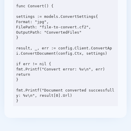
func Convert() {
settings := models.ConvertSettings{
Format: "jpg",
FilePath: "file-to-convert.cf2",
OutputPath: "ConvertedFiles"
}
result, _, err := config.Client.ConvertAp
i.ConvertDocument(config.Ctx, settings)
if err != nil {
fmt.Printf("Convert error: %v\n", err)
return
}
fmt.Printf("Document converted successfull
y: %v\n", result[0].Url)