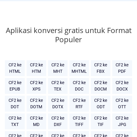
Aplikasi konversi gratis untuk Format
Populer
CF2 ke
CF2 ke
CF2 ke
CF2 ke
CF2 ke
CF2 ke
HTML
HTM
MHT
MHTML
FBX
PDF
CF2 ke
CF2 ke
CF2 ke
CF2 ke
CF2 ke
CF2 ke
EPUB
XPS
TEX
DOC
DOCM
DOCX
CF2 ke
CF2 ke
CF2 ke
CF2 ke
CF2 ke
CF2 ke
DOT
DOTM
DOTX
RTF
ODT
OTT
CF2 ke
CF2 ke
CF2 ke
CF2 ke
CF2 ke
CF2 ke
TXT
MD
DXF
TIFF
TIF
JPG
CF2 ke
CF2 ke
CF2 ke
CF2 ke
CF2 ke
CF2 ke