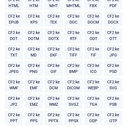
HTML
HTM
MHT
MHTML
FBX
PDF
CF2 ke
CF2 ke
CF2 ke
CF2 ke
CF2 ke
CF2 ke
EPUB
XPS
TEX
DOC
DOCM
DOCX
CF2 ke
CF2 ke
CF2 ke
CF2 ke
CF2 ke
CF2 ke
DOT
DOTM
DOTX
RTF
ODT
OTT
CF2 ke
CF2 ke
CF2 ke
CF2 ke
CF2 ke
CF2 ke
TXT
MD
DXF
TIFF
TIF
JPG
CF2 ke
CF2 ke
CF2 ke
CF2 ke
CF2 ke
CF2 ke
JPEG
PNG
GIF
BMP
ICO
PSD
CF2 ke
CF2 ke
CF2 ke
CF2 ke
CF2 ke
CF2 ke
WMF
EMF
DCM
DICOM
WEBP
SVG
CF2 ke
CF2 ke
CF2 ke
CF2 ke
CF2 ke
CF2 ke
JP2
EMZ
WMZ
SVGZ
TGA
PSB
CF2 ke
CF2 ke
CF2 ke
CF2 ke
CF2 ke
CF2 ke
PPT
PPS
PPTX
PPSX
ODP
OTP