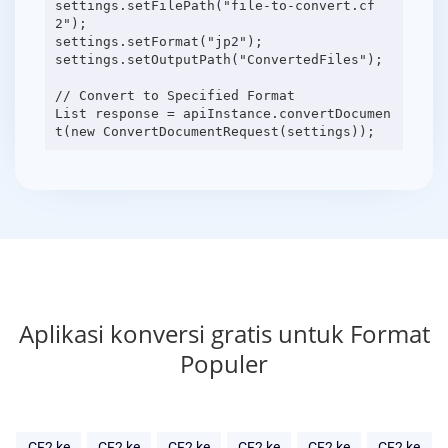
settings.setFilePath("file-to-convert.cf
2");
settings.setFormat("jp2");
settings.setOutputPath("ConvertedFiles");
// Convert to Specified Format
List response = apiInstance.convertDocumen
Aplikasi konversi gratis untuk Format
Populer
CF2 ke
CF2 ke
CF2 ke
CF2 ke
CF2 ke
CF2 ke