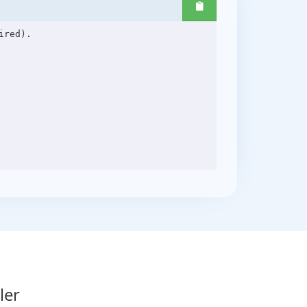
red).

ler