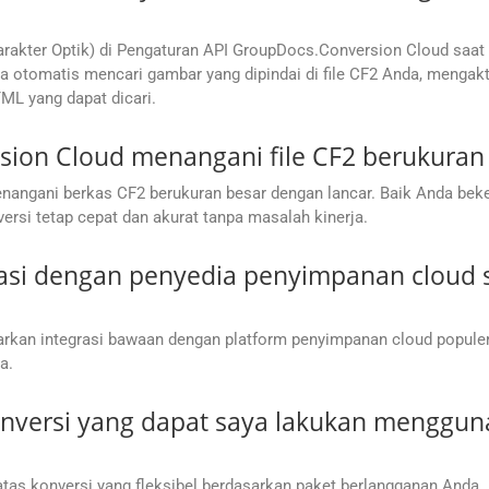
kter Optik) di Pengaturan API GroupDocs.Conversion Cloud saat me
 otomatis mencari gambar yang dipindai di file CF2 Anda, mengakt
L yang dapat dicari.
on Cloud menangani file CF2 berukuran b
nangani berkas CF2 berukuran besar dengan lancar. Baik Anda be
ersi tetap cepat dan akurat tanpa masalah kinerja.
si dengan penyedia penyimpanan cloud se
rkan integrasi bawaan dengan platform penyimpanan cloud populer
a.
onversi yang dapat saya lakukan menggu
as konversi yang fleksibel berdasarkan paket berlangganan Anda.