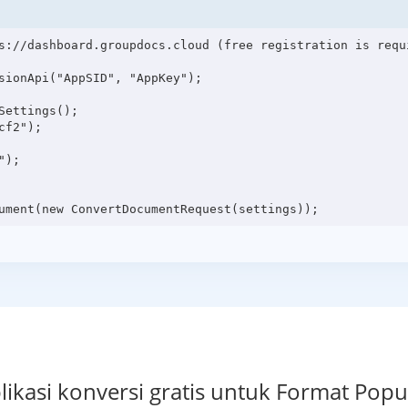
s://dashboard.groupdocs.cloud (free registration is requi
sionApi("AppSID", "AppKey");

ettings();

f2");

);

likasi konversi gratis untuk Format Popu