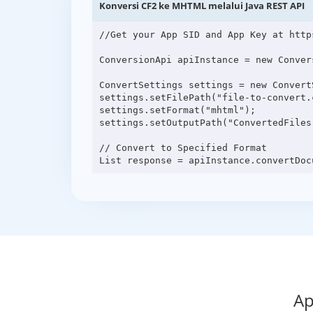
Konversi CF2 ke MHTML melalui Java REST API
//Get your App SID and App Key at http
ConversionApi apiInstance = new Conver
ConvertSettings settings = new ConvertS
settings.setFilePath("file-to-convert.c
settings.setFormat("mhtml");

settings.setOutputPath("ConvertedFiles"
// Convert to Specified Format

Ap