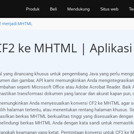
Produk
Beli
Mendukung
Situs web
Te
2 menjadi MHTML
CF2 ke MHTML | Aplikasi 
al yang dirancang khusus untuk pengembang Java yang perlu men
okumen dan gambar, API kami memungkinkan Anda mengintegrasika
mbahan seperti Microsoft Office atau Adobe Acrobat Reader. Baik 
astikan transformasi dokumen yang lancar dan akurat kapan pun, 
i, memungkinkan Anda menyesuaikan konversi CF2 ke MHTML agar se
h halaman tertentu, atau menentukan rentang halaman khusus. Selai
silkan berkas MHTML berkualitas tinggi yang disesuaikan dengan 
 melindungi berkas MHTML Anda dengan kata sandi untuk memastik
angkah keamanan yang ketat. Permintaan konversi untuk CF2 ke M