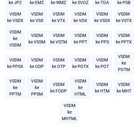
ke JP2
ke EMZ
ke WMZ
ke SVGZ
ke TGA
ke PSB
VSDM
VSDM
VSDM
VSDM
VSDM
VSDM
ke VSDX
ke VSX
ke VTX
ke VDX
ke VSSX
ke VSTX
VSDM
VSDM
VSDM
VSDM
VSDM
VSDM
ke
ke VSSM
ke VSTM
ke PPT
ke PPS
ke PPTX
VSDM
VSDM
VSDM
VSDM
VSDM
VSDM
VSDM
ke
ke PPSX
ke ODP
ke OTP
ke POTX
ke POT
POTM
VSDM
VSDM
VSDM
VSDM
VSDM
VSDM
ke
ke
ke
ke FODP
ke HTM
ke MHT
PPTM
PPSM
HTML
VSDM
ke
MHTML