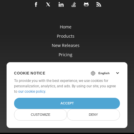
Home
Products
New Releases
Pricing
Docs
Free Support
COOKIE NOTICE
To provide you with the best experience, we use cookies for
Free Consulting
personalization, analytics, and ads. By using our site, you agree
Blog
to
our cookie policy
.
Websites
ACCEPT
About
CUSTOMIZE
DENY