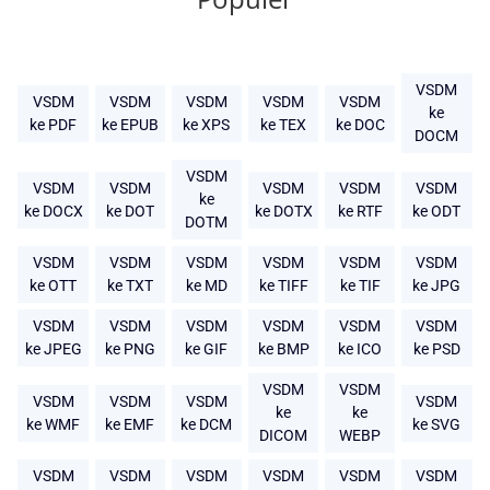
VSDM
VSDM
VSDM
VSDM
VSDM
VSDM
ke
ke PDF
ke EPUB
ke XPS
ke TEX
ke DOC
DOCM
VSDM
VSDM
VSDM
VSDM
VSDM
VSDM
ke
ke DOCX
ke DOT
ke DOTX
ke RTF
ke ODT
DOTM
VSDM
VSDM
VSDM
VSDM
VSDM
VSDM
ke OTT
ke TXT
ke MD
ke TIFF
ke TIF
ke JPG
VSDM
VSDM
VSDM
VSDM
VSDM
VSDM
ke JPEG
ke PNG
ke GIF
ke BMP
ke ICO
ke PSD
VSDM
VSDM
VSDM
VSDM
VSDM
VSDM
ke
ke
ke WMF
ke EMF
ke DCM
ke SVG
DICOM
WEBP
VSDM
VSDM
VSDM
VSDM
VSDM
VSDM