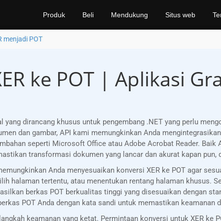
Produk
Beli
Mendukung
Situs web
Te
 menjadi POT
ER ke POT | Aplikasi Gra
l yang dirancang khusus untuk pengembang .NET yang perlu meng
okumen dan gambar, API kami memungkinkan Anda mengintegrasika
mbahan seperti Microsoft Office atau Adobe Acrobat Reader. Baik 
astikan transformasi dokumen yang lancar dan akurat kapan pun, 
i, memungkinkan Anda menyesuaikan konversi XER ke POT agar sesua
h halaman tertentu, atau menentukan rentang halaman khusus. Selai
ilkan berkas POT berkualitas tinggi yang disesuaikan dengan sta
 berkas POT Anda dengan kata sandi untuk memastikan keamanan d
ngkah keamanan yang ketat. Permintaan konversi untuk XER ke PO