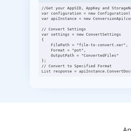
//Get your AppSID, AppKey and StorageN
var configuration = new Configuration(
var apiInstance = new ConversionApi(con
// Convert Settings

var settings = new ConvertSettings

{

    FilePath = "file-to-convert.xer",

    Format = "pot",

    OutputPath = "ConvertedFiles"

};

// Convert to Specified Format

Ap