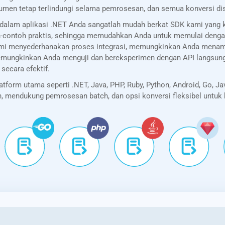
umen tetap terlindungi selama pemrosesan, dan semua konversi di
dalam aplikasi .NET Anda sangatlah mudah berkat SDK kami yang
oh-contoh praktis, sehingga memudahkan Anda untuk memulai deng
mi menyederhanakan proses integrasi, memungkinkan Anda menam
mi memungkinkan Anda menguji dan bereksperimen dengan API lang
ecara efektif.
orm utama seperti .NET, Java, PHP, Ruby, Python, Android, Go, Ja
kan, mendukung pemrosesan batch, dan opsi konversi fleksibel untu