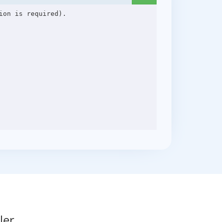
on is required).

ler