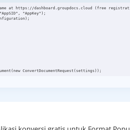
ame at https://dashboard.groupdocs.cloud (free registrati
"AppSID", "AppKey");

figuration);

likasi konversi gratis untuk Format Popu